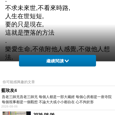
不求未來世,不看來時路,
人生在世短短,
要的只是現在,
這就是墮落的方法
.
樂愛生命,不依附他人感覺,不做他人想
法,
繼續閱讀
這是心上自由,最簡單的講法.
.
喜-自它,怒-看它,哀-接受它,樂-享受它,
你可能感興趣的文章
人是群體所以隨它,心是獨立,所以操控
藍玫友4
它
吾老三師兄吾老三師兄 每個人都是一部大藏經 每個心房都是一座寺院
每個視事都是一個觀想 不論大大或小小都自在 心不拘於形
不受任何外在環境影響,體認自己心的
2026-08-06
本質,
2026.08.06