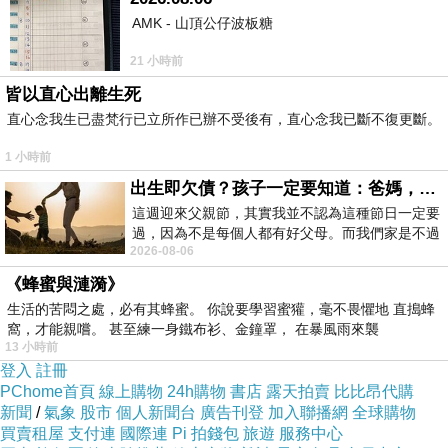
AMK - 山頂公仔波板糖
去面對它,控制它,甚而自然隨它,
就算墮落地獄也如在天堂.
21 小時前
.
皆以直心出離生死
直心念我生已盡梵行已立所作已辦不受後有，直心念我已斷不復更斷。
墮落因為不平凡,
天堂甚麼都知道,還有甚麼樂趣,
1 小時前
我要這人間的快樂悲傷,
出生即欠債？孩子一定要知道：爸媽，其實我不欠你們
這週迎來父親節，其實我並不認為這種節日一定要
我要人間永遠殘缺的美.
過，因為不是每個人都有好父母。而我們家是不過
.
2026-08-06
節的，平時也沒什麼儀式感，生活趨近冷
墮落的理由:因為我痛快-
《蜂蜜與漣漪》
生活的苦悶之處，必有其蜂蜜。 你說要學習蜜獾，毫不畏懼地 直搗蜂
痛並快樂著
窩，才能親嚐。 甚至練一身鐵布衫、金鐘罩， 在暴風雨來襲
13 小時前
登入
註冊
PChome首頁
線上購物
24h購物
書店
露天拍賣
比比昂代購
新聞
/
氣象
股市
個人新聞台
廣告刊登
加入聯播網
全球購物
買賣租屋
支付連
國際連
Pi 拍錢包
旅遊
服務中心
2004..