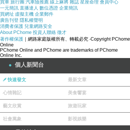
買車
旅行團
汽車險推薦
線上麻將
雜誌
星座命理
會員中心
一元簡訊
直播達人
數位憑證
企業簡訊
買網址
虛擬主機
企業郵件
廣告刊登
隱私權聲明
消費者保護
兒童網路安全
About PChome
投資人聯絡
徵才
抖落/人生的陡坡
上一篇：
著作權保護
｜網路家庭版權所有、轉載必究
‧Copyright PChome
Online
幸福
下一篇：
PChome Online and PChome are trademarks of PChome
Online Inc.
個人新聞台
快速發文
最新文章
心情雜記
美食饗宴
雲子修
藝文欣賞
旅遊玩家
2025-04-08 19:47:33
社會萬象
影視娛樂
我们这个年纪找工作比较不好找，你动点想法
看看要不要创业，或自己做点特别的，不要痛啦！