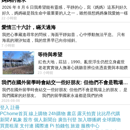
媽媽的需求
向我展示的纖細
2026 年 8 月 6 日我希望能有靈感，平靜的心，寫《媽媽》這系列好久
...
好久，媽媽確是我生命中最重要的人之一，雖然很想媽媽像我愛她一樣
22 小時前
清早到校，一下車
，
看見東方金光隱隱
，腳步
愛情三十六計，瞞天過海
不禁輕快了起來
。步入中廊
，走上二樓的走廊，
我把心事藏進尋常的問候，海面平靜如昔，心中悸動無法平息。 只有
瞥見天邊一角燦爛，雀躍萬分
，到教室放下東
海底的潮汐知道，我的世界早已向你傾斜。
7 小時前
西
，拿起手機
，轉身就往三樓走
，急急奔赴
，朝
等待與希望
陽溫柔的呼喚
。
紅色大地，莊喆，1990。亂世浮生仍想立身處世
沐浴在晨光中
，像朵向日葵
，靜靜地仰望
。
回
老老實實做人撫著心跳聽音辨位依憑直覺與本能鑽
到教室
，打開書本
，映入眼簾的
，竟是楊佳嫻
23 小時前
向裂隙的亮處探索另一個心聲另一個共鳴的
〈破曉〉
這首詩
。前三句
，不正是形容剛剛看到
我們在國外留學時會結交一些好朋友: 但他們不會是戰場上的朋友
我們在國外留學時會結交一些好朋友: 但他們不會是戰場上的朋友， 是
的景象嗎
？上蒼待我極厚
，先給我天邊的美景
，
我們國家的好朋友。 我們的留學國家永遠都是我們的倚
再給我一首詩
為之演繹
，
今天的開始何其美好
！
2026-08-06
登入
註冊
泡杯茶
，好整以暇
，等著一會兒來的
，可愛的
PChome首頁
線上購物
24h購物
書店
露天拍賣
比比昂代購
學生小太陽
。
新聞
/
氣象
股市
個人新聞台
廣告刊登
加入聯播網
全球購物
買賣租屋
支付連
國際連
Pi 拍錢包
旅遊
服務中心