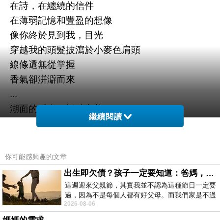
在詩
，在纏繞的信件
在薄弱記憶和豐盈的想像
像你終於見到我
，目光
穿越我的頭髮披瀉於小麥色肩頭
線條還無從掌握
香氣卻洴澼而來
...
湖面的反光
，橋畔之苔
繼續閱讀
無人的船纜繫於水中央
我信步而過
，意象如鳥飛掠
一種謹嚴但是舒適的韻律
你可能感興趣的文章
當我又回到你面前
出生即欠債？孩子一定要知道：爸媽，其實我不欠你們
回到情感鼓盪的起點
這週迎來父親節，其實我並不認為這種節日一定要
過，因為不是每個人都有好父母。而我們家是不過
還是懸然未決
：究竟
2026-08-06
節的，平時也沒什麼儀式感，生活趨近冷
哪一個字眼才能負載你