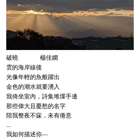
破曉 楊佳嫻
雲的海岸線後
光像年輕的魚般躍出
金色的潮水就要湧入
我倚坐室內
，詩集堆堞手邊
那些偉大且憂愁的名字
陪我整夜不寐
，未有倦意
...
我如何描述你
―