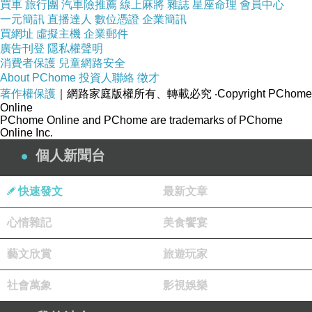
買車
旅行團
汽車險推薦
線上麻將
雜誌
星座命理
會員中心
一元簡訊
直播達人
數位憑證
企業簡訊
買網址
虛擬主機
企業郵件
廣告刊登
隱私權聲明
消費者保護
兒童網路安全
瓊美卡隨想錄
上一篇：
About PChome
投資人聯絡
徵才
著作權保護
｜網路家庭版權所有、轉載必究
‧Copyright PChome
星星的時間
下一篇：
Online
PChome Online and PChome are trademarks of PChome
Online Inc.
個人新聞台
快速發文
最新文章
心情雜記
美食饗宴
(悄悄話)
2022-02-24 22:45:51
藝文欣賞
旅遊玩家
(悄悄話)
社會萬象
影視娛樂
2022-02-24 22:44:02