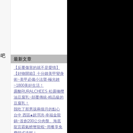
料吧
最新文章
【反覆傷害的就不是愛情】
【好物開箱】十分鐘美甲變身
術~美甲必備小法寶-極光銼
~1800美好生活！
露酪RURALCHEES 松露橄欖
油豆腐乳~顛覆傳統-精品級的
豆腐乳！
我吃了那男孩兩個月的點心
台中 西區●超浮誇-幸福金龍
鍋~首創200公分肉盤、海底
龍宮霸氣螃蟹龍蝦~用餐享免
費韓式洗髮！