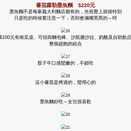
蕃茄蘿勒墨魚麵 $220元
墨魚麵不是每家義大利麵店都有的，光視覺上就很特別
只是吃的時候要注意一下，否則會滿嘴黑黑的～呵
$100元有南瓜湯、可頌與麵包棒、沙凱撒沙拉、奶酪及自助飲
整個超飽的組合
股子牛口感蠻嫩的，不錯吃
這小蕃茄是烤過的，蠻用心的
墨魚麵好吃～女兒很喜歡