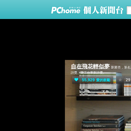
自在飛花輕似夢
劉素杏，筆名
詩獎、樂活台東新詩獎。
55,929
29
愛的鼓勵