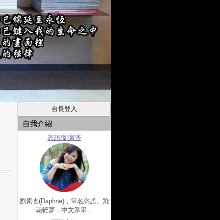
自我介紹
恣語/劉素杏
劉素杏(Daphne)，筆名恣語、飛
花輕夢，中文系畢，