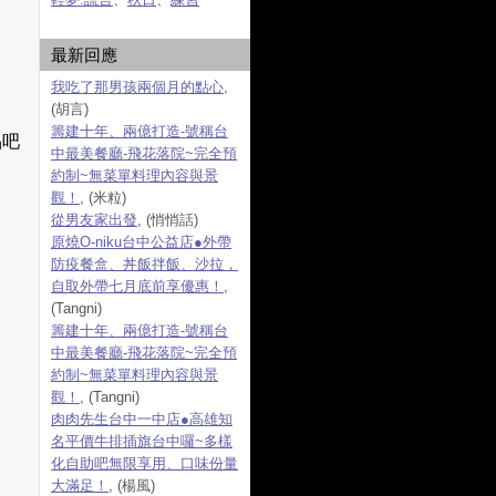
最新回應
我吃了那男孩兩個月的點心
,
(胡言)
籌建十年、兩億打造-號稱台
品吧
中最美餐廳-飛花落院~完全預
約制~無菜單料理內容與景
觀！
, (米粒)
從男友家出發
, (悄悄話)
原燒O-niku台中公益店●外帶
防疫餐盒、丼飯拌飯、沙拉，
自取外帶七月底前享優惠！
,
(Tangni)
籌建十年、兩億打造-號稱台
中最美餐廳-飛花落院~完全預
約制~無菜單料理內容與景
觀！
, (Tangni)
肉肉先生台中一中店●高雄知
名平價牛排插旗台中囉~多樣
化自助吧無限享用、口味份量
大滿足！
, (楊風)