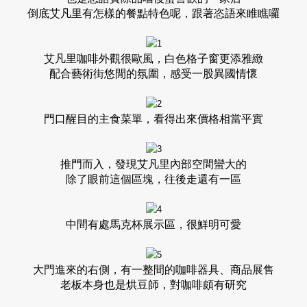
倒底艾凡里有怎樣的餐點特色呢，跟著恣語來睢瞧囉
艾凡里咖啡外觀很歐風，白色格子窗更添雅緻
配合藝術街悠閒的氛圍，感受一股異國情懷
門口醒目的主食菜單，看得出來價格相當平實
推門而入，發現艾凡里內部空間蠻大的
除了眼前這個區塊，往後走還有一區
中間有處馬克杯展示區，很鮮明可愛
大門進來的右側，有一整間的咖啡器具、商品展售
老板本身也是烘豆師，對咖啡頗有研究