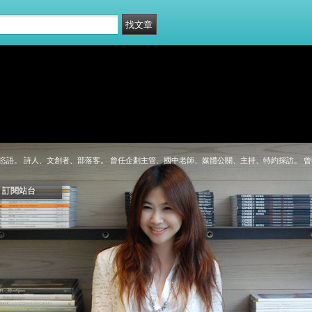
恣語。 詩人、文創者、部落客。 曾任企劃主管、國中老師、媒體公關、主持、特約採訪。 
訂閱站台