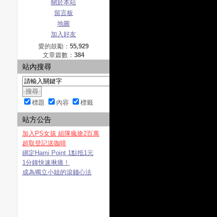
關於本站
留言板
地圖
加入好友
愛的鼓勵：
55,929
文章篇數：
384
站內搜尋
標題
內容
標籤
站方公告
加入PS女孩 組隊瘋搶2百萬
超取登記送咖啡
綁定Hami Point 1點抵1元
1分鐘快速揪痛！
成為獨立小姐的滾錢心法