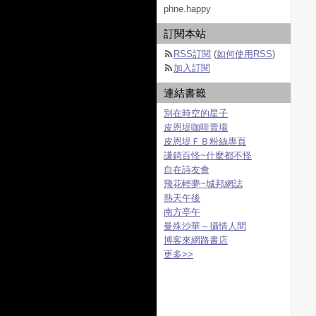
phne.happy
訂閱本站
RSS訂閱
(
如何使用RSS
)
加入訂閱
連結書籤
別在時空的星子
皮恩堤咖啡賣場
皮恩堤ＦＢ粉絲專頁
謙錡百怪~什麼都不怪
自在詩友會
飛花輕夢~城邦網誌
熱天午後
南方亭午
曼殊沙華～攝情人間
博客來網路書店
更多
>>