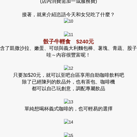
(店內消費需加一成服務費)
接著，就來介紹恣語今天和女兒吃了什麼？
骰子牛輕食 $240元
含了凱撒沙拉、嫩蛋、可頌與義大利麵包棒、薯塊、青蔬、股子
哇～內容很豐富呢！
只要加$20元，就可以至吧台區享用自助咖啡飲料吧
除了已經陳列的飲品外，也有茶包、咖啡機
都可以自己玩創意，調配專屬飲品
單純想喝杯義式咖啡的，也可輕易的選擇