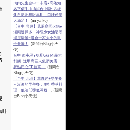
肉肉先生台中一中店●高雄知
看
名平價牛排插旗台中囉~多樣
化自助吧無限享用、口味份量
大滿足！
, (mi ya ko)
【台中 豐原】覓湯庭園火鍋●
湯頭選擇多，神隱少女油婆婆
湯屋場景~適合一家大小的親
子餐廳！
, (新聞台Blog小天
使)
)
台中 西屯區●瑰覓Gui Mi義大
巧
利麵~逢甲商圈人氣網美店，
餐點用心CP值高！
, (新聞台
Blog小天使)
【台中 北區】花鹿迷+早午餐
～澎湃的早午餐，主打香草料
理＇低油低鹽低澱粉！
, (新聞
台Blog小天使)
呢
咖啡