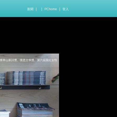
|
|
|
新聞
PChome
登入
曾獲華山新詩獎、懷恩文學獎、第六屆葉紅女性