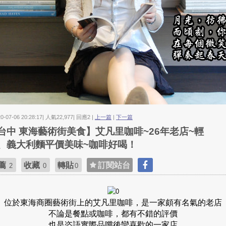
20-07-06 20:28:17| 人氣22,977| 回應2 |
上一篇
|
下一篇
台中 東海藝術街美食】艾凡里咖啡~26年老店~輕
、義大利麵平價美味~咖啡好喝！
薦
收藏
轉貼
訂閱站台
2
0
0
位於東海商圈藝術街上的艾凡里咖啡，是一家頗有名氣的老店
不論是餐點或咖啡，都有不錯的評價
也是恣語實際品嚐後蠻喜歡的一家店