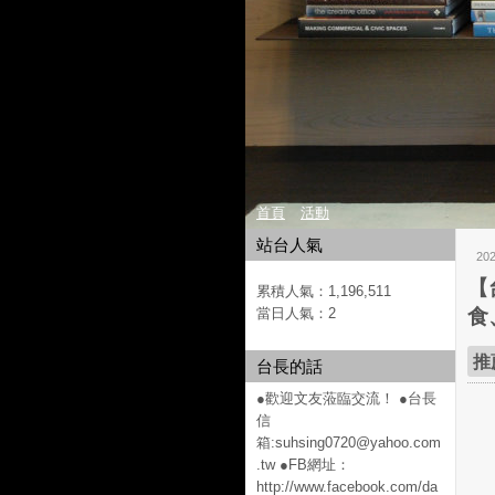
首頁
活動
站台人氣
20
【
累積人氣：
1,196,511
當日人氣：
2
食
推
台長的話
●歡迎文友蒞臨交流！ ●台長
信
箱:suhsing0720@yahoo.com
.tw ●FB網址：
http://www.facebook.com/da