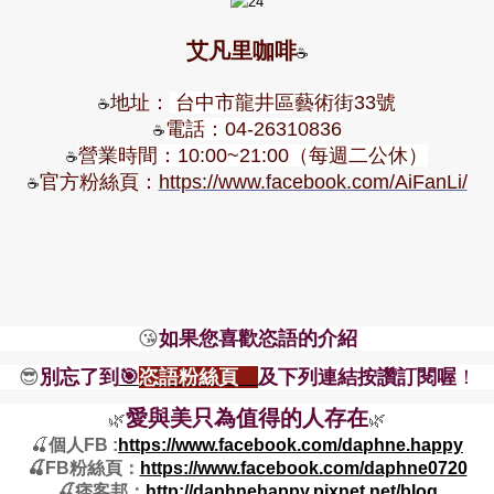
艾凡里咖啡
☕
地址：
台中市龍井區藝術街33號
☕
電話：04-26310836
☕
營業時間：10:00~21:00（每週二公休）
☕
官方粉絲頁：
https://www.facebook.com/AiFanLi/
☕
😘
如果您喜歡恣語的介紹
😎
別忘了到
🎯
恣語粉絲頁
及下列連結按讚訂閱喔
！
愛與美只為值得的人存在
🌿
🌿
🍒
個人FB :
https://www.facebook.com/daphne.happy
🍒FB粉絲頁：
https://www.facebook.com/daphne0720
🍒痞客邦：
http://daphnehappy.pixnet.net/blog