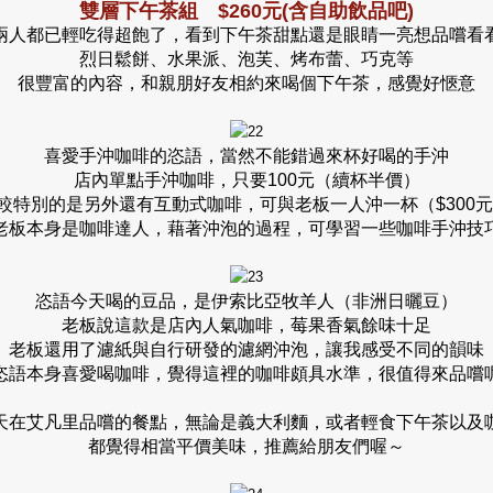
雙層下午茶組 $260元(含自助飲品吧)
兩人都已輕吃得超飽了，看到下午茶甜點還是眼睛一亮想品嚐看
烈日鬆餅、水果派、泡芙、烤布蕾、巧克等
很豐富的內容，和親朋好友相約來喝個下午茶，感覺好愜意
喜愛手沖咖啡的恣語，當然不能錯過來杯好喝的手沖
店內單點手沖咖啡，只要100元（續杯半價）
較特別的是另外還有互動式咖啡，可與老板一人沖一杯（$300元
老板本身是咖啡達人，藉著沖泡的過程，可學習一些咖啡手沖技
恣語今天喝的豆品，是伊索比亞牧羊人（非洲日曬豆）
老板說這款是店內人氣咖啡，莓果香氣餘味十足
老板還用了濾紙與自行研發的濾網沖泡，讓我感受不同的韻味
恣語本身喜愛喝咖啡，覺得這裡的咖啡頗具水準，很值得來品嚐
天在艾凡里品嚐的餐點，無論是義大利麵，或者輕食下午茶以及
都覺得相當平價美味，推薦給朋友們喔～