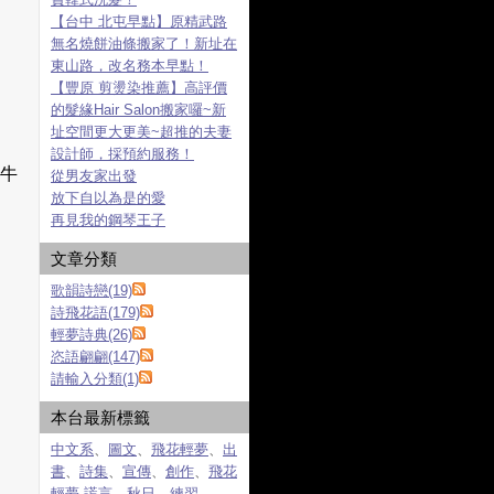
【台中 北屯早點】原精武路
無名燒餅油條搬家了！新址在
東山路，改名務本早點！
【豐原 剪燙染推薦】高評價
的髮緣Hair Salon搬家囉~新
址空間更大更美~超推的夫妻
設計師，採預約服務！
牛
從男友家出發
放下自以為是的愛
再見我的鋼琴王子
文章分類
歌韻詩戀(19)
詩飛花語(179)
輕夢詩典(26)
恣語翩翩(147)
請輸入分類(1)
本台最新標籤
中文系
、
圖文
、
飛花輕夢
、
出
書
、
詩集
、
宣傳
、
創作
、
飛花
輕夢.謊言
、
秋日
、
練習