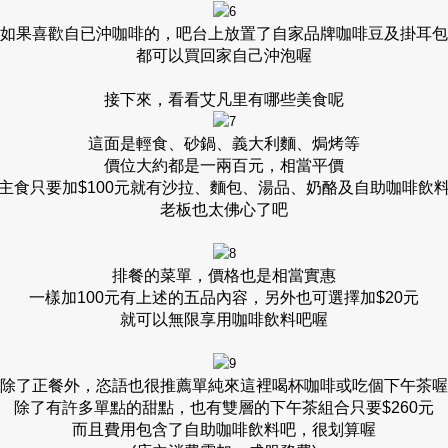
如果喜歡自已沖咖啡的，吧台上放置了自家品牌咖啡豆及掛耳包
都可以買回家自己沖泡喔
接下來，看看艾凡里有哪些美食呢
這面是輕食、砂鍋、義大利麵、焗烤等
價位大約都是一兩百元，相當平價
主食只要加$100元就有沙拉、麵包、湯品、奶酪及自助咖啡飲
老板也太佛心了吧
排餐的菜單，價格也是相當實惠
一樣加100元有上述的五品內容，另外也可選擇加$20元
就可以無限享用咖啡飲料吧喔
除了正餐外，恣語也很推薦單純來這裡喝杯咖啡或吃個下午茶喔
除了有許多單點的甜點，也有雙層的下午茶組合只要$260元
而且費用包含了自助咖啡飲料吧，很划算喔