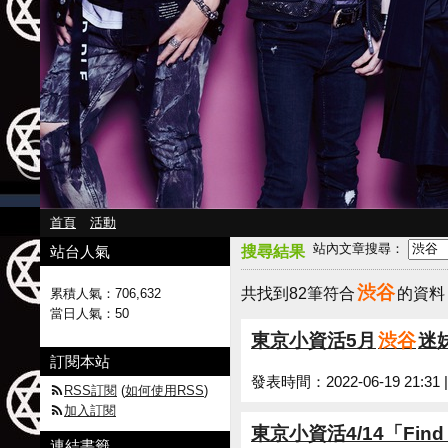
首頁
活動
站內文章搜尋：
站台人氣
搜尋結果
渋谷
共找到82筆符合
的資
累積人氣：
706,632
當日人氣：
50
東京小資活5月
渋谷
迷
訂閱本站
發表時間：2022-06-19 21:31
RSS訂閱
(
如何使用RSS
)
加入訂閱
東京小資活4/14「Find
連結書籤