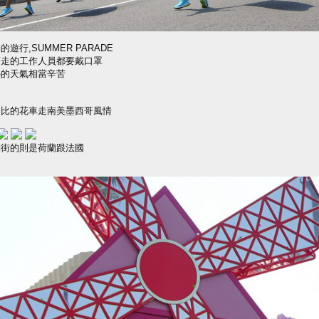
的遊行,SUMMER PARADE
著走的工作人員都要戴口罩
熱的天氣相當辛苦
努比的花車走南美墨西哥風情
麻街的則是荷蘭跟法國