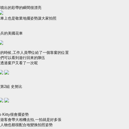
中噴出的彩帶的瞬間很漂亮
花車上也是敬業地擺姿勢讓大家拍照
小兵的美國花車
餐的時候,工作人員帶位給了一個靠窗的位置
我們可以看到遊行回來的隊伍
以透過窗戶又看了一次呢
第2組 史努比
lo Kitty很會擺姿勢
些遊客會帶大相機去拍,一拍就是好多張
通人物也都很配合地變換拍照姿勢