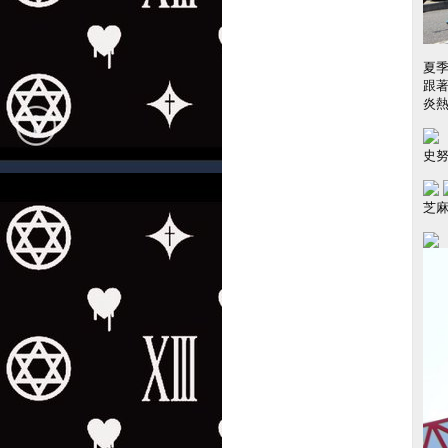
夏季
跟
炎
史
芝