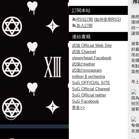
推
訂閱本站
雖
RSS訂閱
(
如何使用RSS
)
環
加入訂閱
頭
讓我
連結書籤
遊客
武瑠 Official Web Site
好
武瑠 Channel
現
sleepyhead Facebook
並
武瑠のtwitter
有
武瑠のinstagram
當然
million $ orchestra
早
SuG OFFICIAL SITE
SuG Official Channel
SuG Official twitter
因
SuG Facebook
拍
更多
>>
遊
每
在