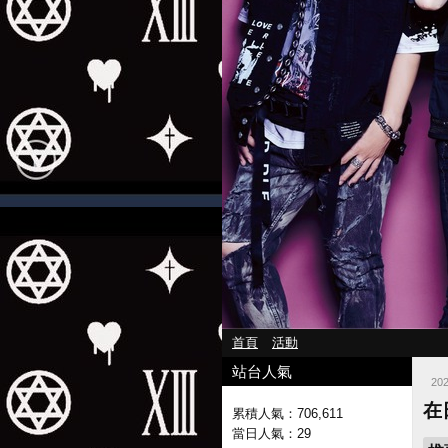
首頁
活動
站台人氣
20
在
累積人氣：
706,611
當日人氣：
29