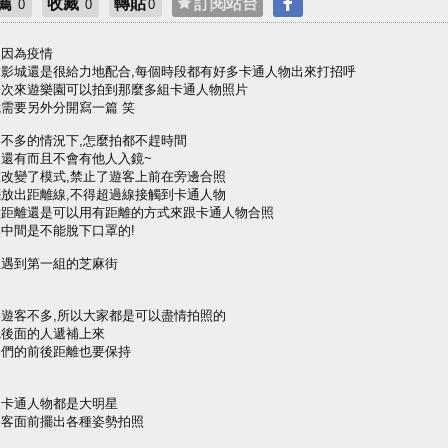
薦
收藏
轉貼
訂閱站台
0
0
0
然因為疫情
球影城還是很給力地配合,每個時段都有好多卡通人物出來打招呼
一次來遊樂園可以拍到那麼多組卡通人物照片
需要另外分開寫一篇 笑
不多的情況下,怎麼拍都不趕時間
處還有而且不會有他人入鏡~
在改變了模式,禁止了遊客上前在旁邊合照
擺放出距離線,不得超過線接觸到卡通人物
點距離還是可以用有距離的方式來跟卡通人物合照
中間是不能脫下口罩的!
上遇到第一組的芝麻街
為遊客不多,所以大家都是可以盡情拍照的
完後面的人遞補上來
客們的前後距離也要保持
個卡通人物都是大明星
遊客面前擺出各種姿勢拍照