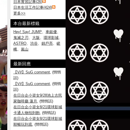
日本實習記事(26)
日本生活工作記事(424)
更多
>>
本台最新標籤
Hey! Say! JUMP
、
車銀優
、
鬼滅之刃
、
大阪
、
環球影城
、
ASTRO
、
渋谷
、
錦戶亮
、
嵯
峨
、
嵐山
最新回應
【Vif】SuG comment
, (悄悄
話)
【Vif】SuG comment
, (悄悄
話)
在日台企小資女9/28池上古民
家咖啡廳 蓮月
, (悄悄話)
在日台企小資女8/21環球影城
卡通人物拍到飽
, (悄悄話)
在日台企小資女8/21環球影城
順暢玩到底
, (悄悄話)