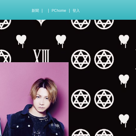
|
|
|
新聞
PChome
登入