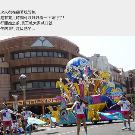
一次來都在顧著玩設施
一趟有充足時間可以好好看一下遊行了!
行開始之前,員工教大家喊口號
午的遊行超級熱的...