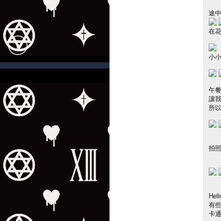
途
在
小
午
讓
所
拍照
Hel
有
卡