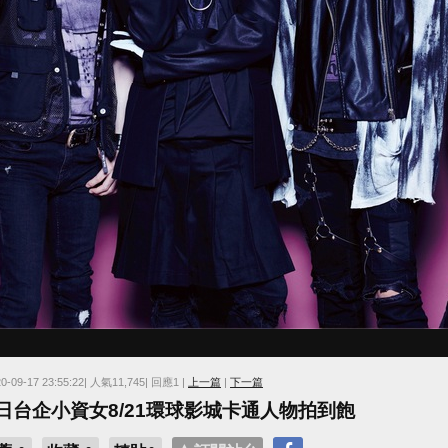
20-09-17 23:55:22| 人氣11,745| 回應1 |
上一篇
|
下一篇
日台企小資女8/21環球影城卡通人物拍到飽