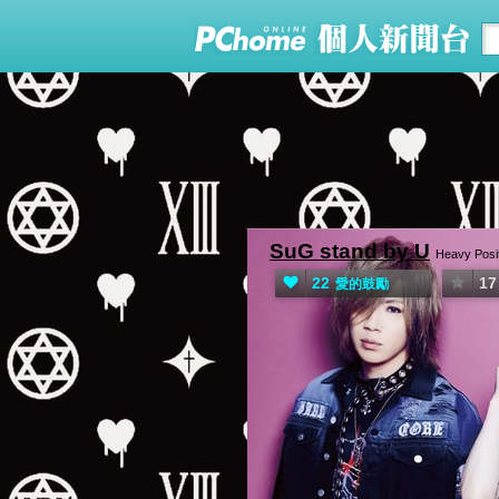
SuG stand by U
Heavy Posi
22
17
愛的鼓勵