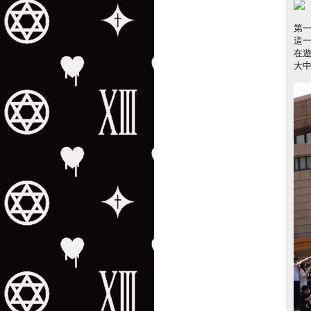
第
這
在遊
大中