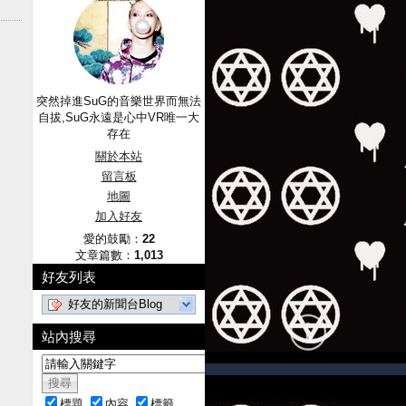
突然掉進SuG的音樂世界而無法
自拔,SuG永遠是心中VR唯一大
存在
關於本站
留言板
地圖
加入好友
愛的鼓勵：
22
文章篇數：
1,013
好友列表
好友的新聞台Blog
站內搜尋
標題
內容
標籤