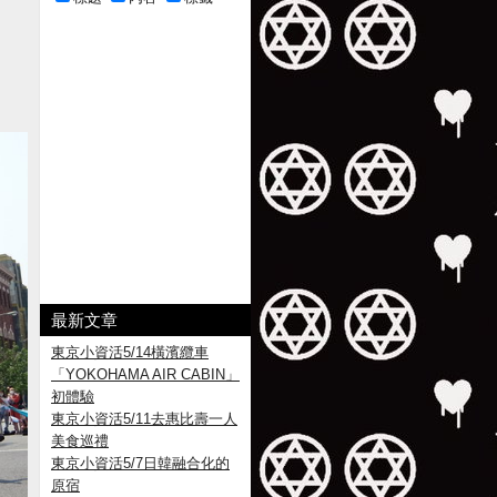
最新文章
東京小資活5/14橫濱纜車
「YOKOHAMA AIR CABIN」
初體驗
東京小資活5/11去惠比壽一人
美食巡禮
東京小資活5/7日韓融合化的
原宿