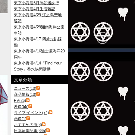
東京小資活5月渋谷迷妹行
東京小資活4月生活雜記
東京小資活4/29 江之島聖地
巡禮
東京小資活4/29湘南海岸公園
車站
東京小資活4/17 四處走跳踩
點
東京小資活4/16迪士尼海洋20
周年
東京小資活4/14「Find Your
Story」香水快閃活動
文章分類
ニュース(10)
商品情報(10)
PV(26)
映像(55)
ライブ‧イベント(74)
画像(1)
おすすめの曲(8)
日本留學記事(345)