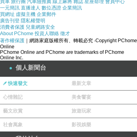
買車
旅行團
汽車險推薦
線上麻將
雜誌
星座命理
會員中心
一元簡訊
直播達人
數位憑證
企業簡訊
買網址
虛擬主機
企業郵件
廣告刊登
隱私權聲明
消費者保護
兒童網路安全
About PChome
投資人聯絡
徵才
著作權保護
｜網路家庭版權所有、轉載必究
‧Copyright PChome
Online
PChome Online and PChome are trademarks of PChome
Online Inc.
個人新聞台
快速發文
最新文章
心情雜記
美食饗宴
藝文欣賞
旅遊玩家
社會萬象
影視娛樂