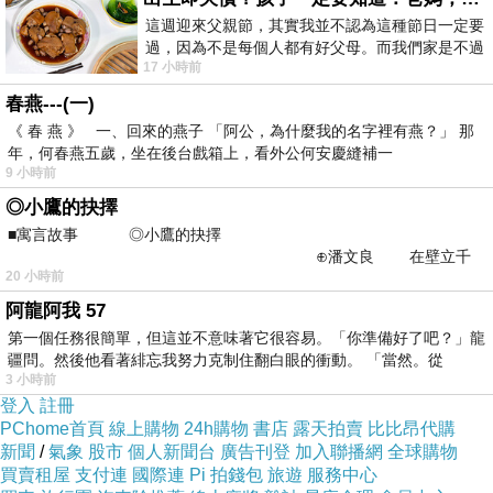
這週迎來父親節，其實我並不認為這種節日一定要
過，因為不是每個人都有好父母。而我們家是不過
17 小時前
節的，平時也沒什麼儀式感，生活趨近冷
春燕---(一)
《 春 燕 》 一、回來的燕子 「阿公，為什麼我的名字裡有燕？」 那
年，何春燕五歲，坐在後台戲箱上，看外公何安慶縫補一
9 小時前
◎小鷹的抉擇
■寓言故事 ◎小鷹的抉擇
⊕潘文良 在壁立千
20 小時前
仞的懸崖上，有一座遮天蔽
阿龍阿我 57
第一個任務很簡單，但這並不意味著它很容易。「你準備好了吧？」龍
疆問。然後他看著緋忘我努力克制住翻白眼的衝動。 「當然。從
3 小時前
登入
註冊
PChome首頁
線上購物
24h購物
書店
露天拍賣
比比昂代購
新聞
/
氣象
股市
個人新聞台
廣告刊登
加入聯播網
全球購物
買賣租屋
支付連
國際連
Pi 拍錢包
旅遊
服務中心