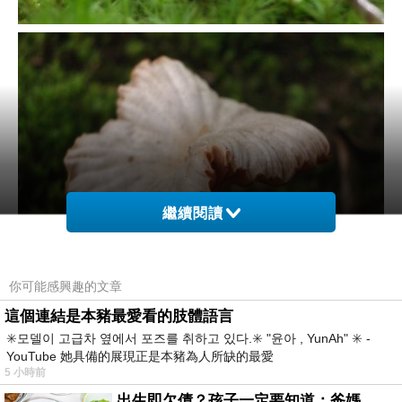
繼續閱讀
你可能感興趣的文章
這個連結是本豬最愛看的肢體語言
✳️모델이 고급차 옆에서 포즈를 취하고 있다.✳️ "윤아 , YunAh" ✳️ -
YouTube 她具備的展現正是本豬為人所缺的最愛
5 小時前
出生即欠債？孩子一定要知道：爸媽，其實我不欠你們