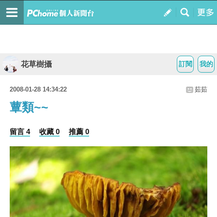
花草樹攝
訂閱
我的
2008-01-28 14:34:22
茹茹
蕈類~~
留言 4
收藏 0
推薦 0