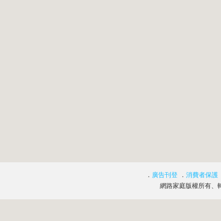
．
廣告刊登
．
消費者保護
網路家庭版權所有、轉載必究 