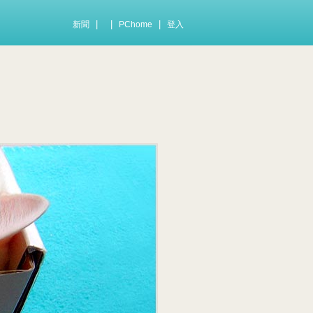
|
|
|
新聞
PChome
登入