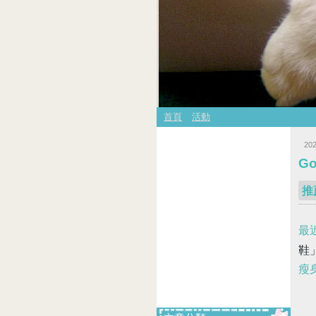
首頁
活動
20
Go
推
最
鞋
瘦