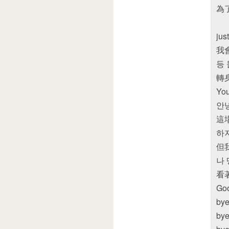
為
jus
我
등
轉
You
안
這
하
但
나
看
Go
bye
bye