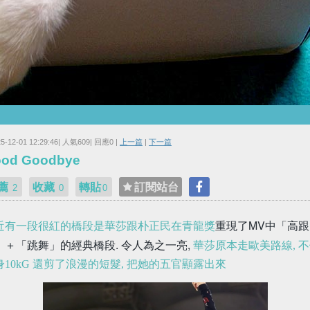
25-12-01 12:29:46| 人氣609| 回應0 |
上一篇
|
下一篇
od Goodbye
薦
收藏
轉貼
訂閱站台
2
0
0
重現了MV中「高跟
近有一段很紅的橋段是華莎跟朴正民在青龍獎
」＋「跳舞」的經典橋段.
令人為之一亮,
華莎原本走歐美路線, 
身10kG 還剪了浪漫的短髮, 把她的五官顯露出來