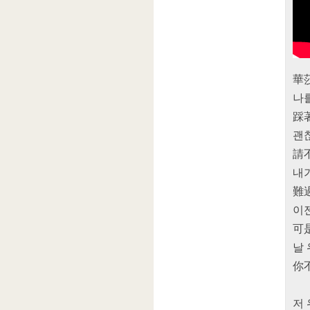
華莎
나
踩
괜
請
내
難
이
可
날 
你
저 