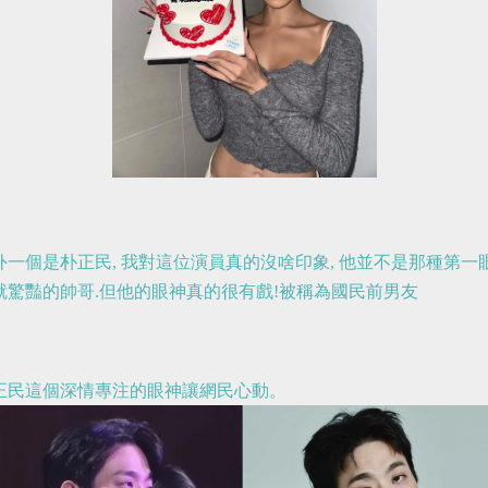
外一個是
朴正民, 我對這位演員真的沒啥印象, 他並不是那種第一
就驚豔的帥哥.
但他的眼神真的很有戲!被稱為國民前男友
正民這個深情專注的眼神讓網民心動。