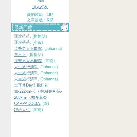
地圖
加入好友
愛的鼓勵：
187
文章篇數：
612
最新回應
運途茫茫
, (悄悄話)
運途茫茫
, (小薈)
這些男人不能嫁
, (Johanna)
放不下
, (悄悄話)
這些男人不能嫁
, (沛緹)
人生旅行清單
, (Johanna)
人生旅行清單
, (Johanna)
人生旅行清單
, (Johanna)
土耳其Day3 蕃紅花
城-222km-安卡拉ANKARA-
288km-卡帕多其亞
CAPPADOCIA
, (奇)
跑步人生
, (沛緹)