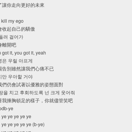
了讓你走向更好的未來
t kill my ego
會收起自己的驕傲
 돌려 걸어가
身離開吧
 got it, you got it, yeah
녕은 우릴 아프게
場告別雖然讓我們心痛不已
지만 우아할 거야
我們仍會試著以優雅的姿態面對
 땅을 치고 후회하도록 넌 크게 웃어줘
著我捶胸頓足的樣子，你就儘管笑吧
odb-ye
 ye ye ye ye ye
 ye ye ye ye ye (b-ye)