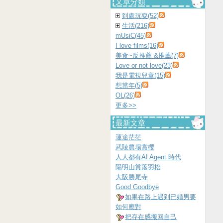
文章分類
到處玩耍(52)
生活(216)
mUsiC(45)
I love films(16)
美食~反推薦 &推薦(7)
Love or not love(23)
我是電視兒童(15)
想當年(5)
OL(26)
更多
>>
最新文章
運途茫茫
武陵農場賞櫻
人人都有AI Agent 時代
陽明山賞落羽松
大阪勝尾寺
Good Goodbye
如果在路上遇到已婚男要
如何應對
把存在感搬回自己