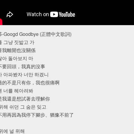
-Googd Goodbye (正體中文歌詞)
를 그냥 짓밟고 가
著我離開也沒關係
찮아 돌아보지 마
不要回頭，我真的沒事
가 아파봤자 너만 하겠니
過的不是只有你，我也很痛啊
젠 너를 헤아려봐
是我還是想試著去理解你
위해 쉬던 그 숨은 잊고
不用再因為我停下腳步、猶豫不前了
위에 널 위해