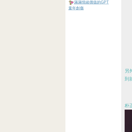
滿滿情緒價值的GPT
童年創傷
另
到
朴