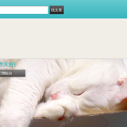
昨天好!
訂閱站台