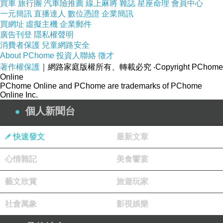
買車
旅行團
汽車險推薦
線上麻將
雜誌
星座命理
會員中心
試試看的罌粟優格.這種鴉片是不會上癮可以安心
一元簡訊
直播達人
數位憑證
企業簡訊
買網址
虛擬主機
企業郵件
食用
廣告刊登
隱私權聲明
但個人覺得還好 吃個趣味
消費者保護
兒童網路安全
About PChome
投資人聯絡
徵才
著作權保護
｜網路家庭版權所有、轉載必究
‧Copyright PChome
Online
PChome Online and PChome are trademarks of PChome
Online Inc.
個人新聞台
快速發文
最新文章
心情雜記
美食饗宴
藝文欣賞
旅遊玩家
古驛站
社會萬象
影視娛樂
卡帕多奇亞至孔亞這條路也是古絲路的一段，13
世紀時，這裡是塞爾柱土耳其的領土，治安不算