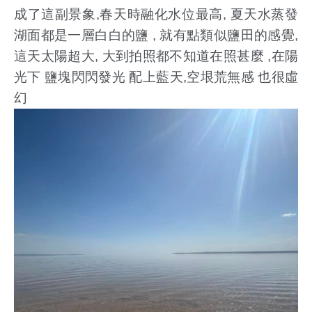
成了這副景象,春天時融化水位最高, 夏天水蒸發
湖面都是一層白白的鹽 , 就有點類似鹽田的感覺,
這天太陽超大, 大到拍照都不知道在照甚麼 ,
在陽
光下 鹽塊閃閃發光 配上藍天,空垠荒無感 也很虛
幻