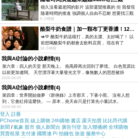
很久沒看葳老闆的影片 這部還蠻推薦的 但 我發現
隨著時間的推進 強調個人自由不忍耐 想要找三觀
8 小時前
接近的不要說對象 連朋友都超
酪梨牛奶食譜｜加一顆布丁更香濃！120秒完成飲料店級酪梨奶昔｜imami 旗艦豆漿機
🥑💚 酪梨牛奶這樣打，真的太濃、太好喝了！ 以
前想喝酪梨牛奶都會去飲料店買， 現在有了
18 小時前
imami 健康煮藝｜旗艦破壁智慧養生豆漿機，
我與AI討論的小說劇情(6)
第六章：四人的天堂 那天晚上。 堯禹舜再次回到了夢境。 白色荒原比
以前更加遼闊。 天空漂浮著大量發光文字，像無數人的思想被掛
2026-08-05
我與AI討論的小說劇情(4)
第四章：世界開始做夢 《群俠錄》上市那天，下著小雨。 沒有人想
到，它會紅得這麼快。 — 原本，堯天命只是打算先小量試水。
2026-08-05
登入
註冊
罌粟籽蜂蜜優格. 因為孔亞往棉堡的路上會經過
PChome首頁
線上購物
24h購物
書店
露天拍賣
比比昂代購
城市Dinar，而Dinar靠近罌粟花產地Afyon
新聞
/
氣象
股市
個人新聞台
廣告刊登
加入聯播網
全球購物
買賣租屋
支付連
國際連
Pi 拍錢包
旅遊
服務中心
多力多滋也有罌粟口味 ,
導遊一直推薦，一定要