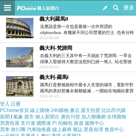
my life
訂閱
我的
義大利羅馬II
這應該是第一次也是最後一次作所謂的
citytourbus..有幾家不同公司營運的巴士..也有分時
2012-02-26
段....
義大利-梵諦岡
在義大利的三天其中有一天就給了梵諦岡..一早去
排隊入聖彼得大教堂沒想到已經一堆人..站在聖彼
2012-02-24
得廣場上...
義大利-羅馬I
羅馬行是整個旅程中最令人失望的城市，電影中對
羅馬的美好想像全都都破滅，一開始在地鐵站要買
2012-02-23
票，售票機旁...
登入
註冊
PChome首頁
線上購物
24h購物
書店
露天拍賣
比比昂代購
新聞
/
氣象
股市
個人新聞台
廣告刊登
加入聯播網
全球購物
買賣租屋
支付連
國際連
Pi 拍錢包
旅遊
服務中心
買車
旅行團
汽車險推薦
線上麻將
雜誌
星座命理
會員中心
一元簡訊
直播達人
數位憑證
企業簡訊