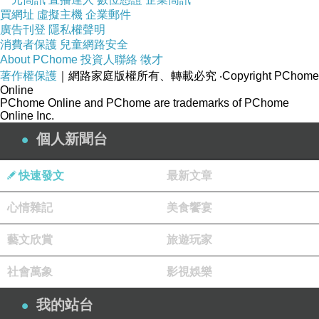
買網址
虛擬主機
企業郵件
廣告刊登
隱私權聲明
消費者保護
兒童網路安全
About PChome
投資人聯絡
徵才
著作權保護
｜網路家庭版權所有、轉載必究
‧Copyright PChome
Online
PChome Online and PChome are trademarks of PChome
Online Inc.
個人新聞台
快速發文
最新文章
心情雜記
美食饗宴
藝文欣賞
旅遊玩家
社會萬象
影視娛樂
我的站台