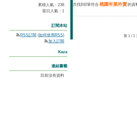
桃園年菜外賣
共找到0筆符合
的資
累積人氣：
238
當日人氣：
1
訂閱本站
RSS訂閱
(
如何使用RSS
)
第 1 /
加入訂閱
Kaza
連結書籤
目前沒有資料