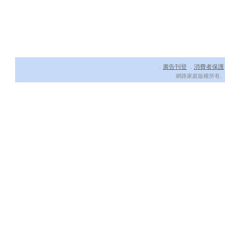
廣告刊登
消費者保護
．
．
網路家庭版權所有、轉載必究