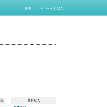
|
|
|
新聞
PChome
登入