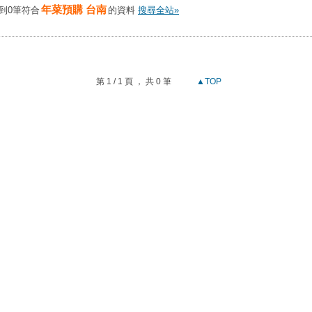
年菜預購 台南
到0筆符合
的資料
搜尋全站»
第 1 / 1 頁 ， 共 0 筆
▲TOP