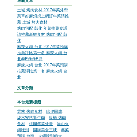
最新文章
土城 烤肉食材 2017年菜外帶
菜單好麻煩想上網訂年菜請推
薦 土城 烤肉食材
烤肉宅配 彰化 年菜推薦食譜
請推薦新鮮食材 烤肉宅配 彰
化
麻辣火鍋 台北 2017年菜預購
推薦評比第一名 麻辣火鍋 台
北@E@@E@
麻辣火鍋 台北 2017年菜預購
推薦評比第一名 麻辣火鍋 台
北
文章分類
本台最新標籤
雲林 烤肉食材
、
除夕圍爐
、
淡水安格斯牛肉
、
板橋 烤肉
食材
、
桃園年菜外賣
、
龜山火
鍋吃到
、
團購美食三峽
、
年菜
預購 台南
、
火鍋吃到飽大