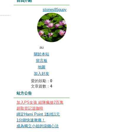
自我介紹
stones85gupy
au
關於本站
留言板
地圖
加入好友
愛的鼓勵：
0
文章篇數：
4
站方公告
加入PS女孩 組隊瘋搶2百萬
超取登記送咖啡
綁定Hami Point 1點抵1元
1分鐘快速揪痛！
成為獨立小姐的滾錢心法