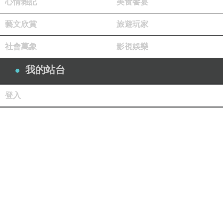
心情雜記
美食饗宴
藝文欣賞
旅遊玩家
社會萬象
影視娛樂
我的站台
登入