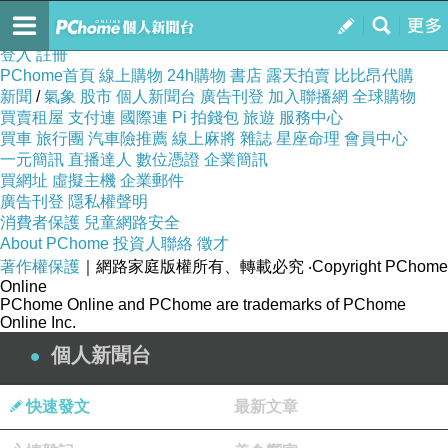
訂閱
我的
登入
註冊
PChome首頁
線上購物
24h購物
書店
露天拍賣
比比昂代購
新聞
/
氣象
股市
個人新聞台
廣告刊登
加入聯播網
全球購物
買賣租屋
支付連
國際連
Pi 拍錢包
旅遊
服務中心
買車
旅行團
汽車險推薦
線上麻將
雜誌
星座命理
會員中心
一元簡訊
直播達人
數位憑證
企業簡訊
買網址
虛擬主機
企業郵件
廣告刊登
隱私權聲明
消費者保護
兒童網路安全
About PChome
投資人聯絡
徵才
著作權保護
｜網路家庭版權所有、轉載必究
‧Copyright PChome
Online
PChome Online and PChome are trademarks of PChome
Online Inc.
個人新聞台
快速發文
最新文章