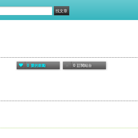
0
0
愛的鼓勵
訂閱站台