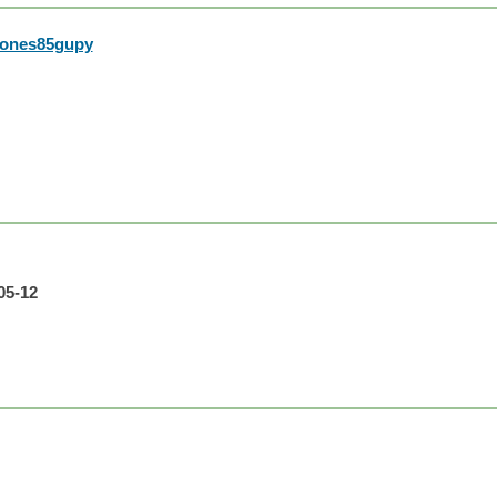
tones85gupy
05-12