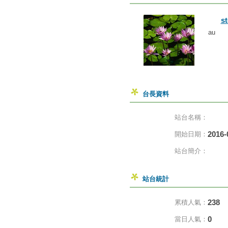
s
au
台長資料
站台名稱：
2016-
開始日期：
站台簡介：
站台統計
238
累積人氣：
0
當日人氣：