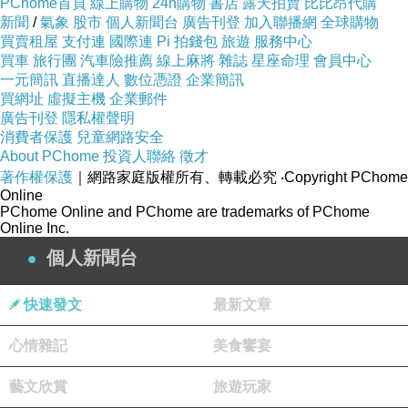
PChome首頁
線上購物
24h購物
書店
露天拍賣
比比昂代購
新聞
/
氣象
股市
個人新聞台
廣告刊登
加入聯播網
全球購物
買賣租屋
支付連
國際連
Pi 拍錢包
旅遊
服務中心
買車
旅行團
汽車險推薦
線上麻將
雜誌
星座命理
會員中心
一元簡訊
直播達人
數位憑證
企業簡訊
買網址
虛擬主機
企業郵件
廣告刊登
隱私權聲明
消費者保護
兒童網路安全
About PChome
投資人聯絡
徵才
著作權保護
｜網路家庭版權所有、轉載必究
‧Copyright PChome
Online
PChome Online and PChome are trademarks of PChome
Online Inc.
個人新聞台
快速發文
最新文章
心情雜記
美食饗宴
藝文欣賞
旅遊玩家