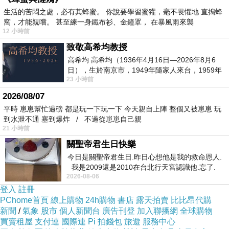
生活的苦悶之處，必有其蜂蜜。 你說要學習蜜獾，毫不畏懼地 直搗蜂
外套(卡米色)已經想很多天了!也求助谷哥大神 發
窩，才能親嚐。 甚至練一身鐵布衫、金鐘罩， 在暴風雨來襲
現【ZARATA】高領混色針織蝙蝠感罩衫外套(卡
12 小時前
米色)的評價真的不錯想想哪裡買最便宜.心得文.
致敬高希均教授
試用文.分享文行李箱/旅遊用品分享推薦.好用.推
高希均 高希均（1936年4月16日—2026年8月6
日），生於南京市，1949年隨家人來台，1959年
薦.評價.熱銷.開箱文.優缺點比較
23 小時前
赴美深造並取得經濟發展博士學位。曾任
2026/08/07
最後選擇在這購買【ZARATA】高領混色針織蝙
平時 崽崽幫忙過磅 都是玩一下玩一下 今天親自上陣 整個又被崽崽 玩
到水泄不通 塞到爆炸 / 不過從崽崽自己親
蝠感罩衫外套(卡米色) 的原因,是因為比較有保障,
21 小時前
也不會遇到詐騙集團,所以才選擇在這購入
關聖帝君生日快樂
今日是關聖帝君生日.昨日心想他是我的救命恩人.
更多資料、資訊參考分享↓↓↓
我是2009還是2010在台北行天宮認識他.忘了.
2026-08-06
一個奇摩交友的網友學
登入
註冊
PChome首頁
線上購物
24h購物
書店
露天拍賣
比比昂代購
新聞
/
氣象
股市
個人新聞台
廣告刊登
加入聯播網
全球購物
買賣租屋
支付連
國際連
Pi 拍錢包
旅遊
服務中心