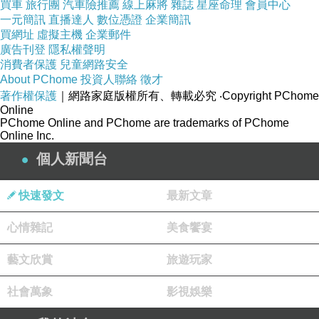
買車
旅行團
汽車險推薦
線上麻將
雜誌
星座命理
會員中心
一元簡訊
直播達人
數位憑證
企業簡訊
買網址
虛擬主機
企業郵件
廣告刊登
隱私權聲明
消費者保護
兒童網路安全
About PChome
投資人聯絡
徵才
著作權保護
｜網路家庭版權所有、轉載必究
‧Copyright PChome
Online
PChome Online and PChome are trademarks of PChome
Online Inc.
個人新聞台
快速發文
最新文章
心情雜記
美食饗宴
藝文欣賞
旅遊玩家
社會萬象
影視娛樂
商品網址
: