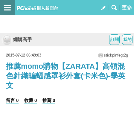
網購高手
訂閱
我的
2015-07-12 06:49:03
stickpinfegt2g
推薦momo購物【ZARATA】高領混
色針織蝙蝠感罩衫外套(卡米色)-學英
文
留言 0
收藏 0
推薦 0