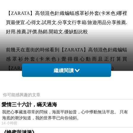
【ZARATA】高領混色針織蝙蝠感罩衫外套(卡米色)哪裡
買最便宜.心得文.試用文.分享文行李箱/旅遊用品分享推薦.
好用.推薦.評價.熱銷.開箱文.優缺點比較
前幾天在逛街的時候看到【ZARATA】高領混色針織蝙蝠
感罩衫外套(卡米色) 覺得很心動而且正打算買
【ZARATA】高領混色針織蝙蝠感罩衫外套(卡米色)
繼續閱讀
但是我想【ZARATA】高領混色針織蝙蝠感罩衫外套(卡米
你可能感興趣的文章
色) 在網路上買應該會比較便宜，【ZARATA】高領混色
愛情三十六計，瞞天過海
針織蝙蝠感罩衫外套(卡米色)而且24小時都能買，上網慢
我把心事藏進尋常的問候，海面平靜如昔，心中悸動無法平息。 只有
慢挑選，不用等店家開門也不用看店員臉色
海底的潮汐知道，我的世界早已向你傾斜。
14 小時前
想要購買【ZARATA】高領混色針織蝙蝠感罩衫
《蜂蜜與漣漪》