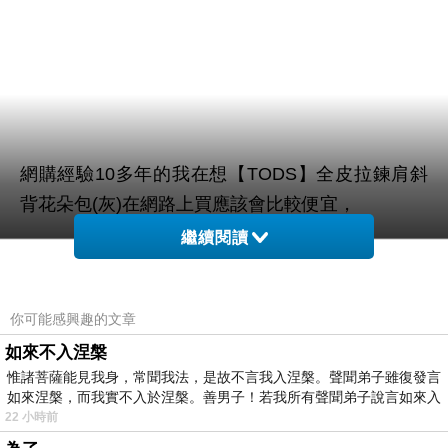
網購經驗10多年的我在想【TODS】全皮拉鍊肩斜
背花朵包(灰)在網路上買應該會比較便宜，
繼續閱讀
而且24小時都能買，上網慢慢挑選，不用等店家開
這麼方便當然選擇在
門也不用看店員臉色，
你可能感興趣的文章
網路上購買~~
如來不入涅槃
惟諸菩薩能見我身，常聞我法，是故不言我入涅槃。聲聞弟子雖復發言
於是我參考了其他網友【TODS】全皮拉鍊肩斜背
如來涅槃，而我實不入於涅槃。善男子！若我所有聲聞弟子說言如來入
花朵包(灰)的推薦開箱文及心得分享!
22 小時前