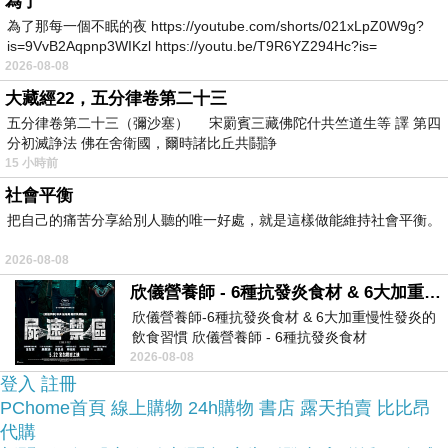
為了
為了那每一個不眠的夜 https://youtube.com/shorts/021xLpZ0W9g?
上網找了很多【TODS】全皮拉鍊肩斜背花朵包(灰)
is=9VvB2Aqpnp3WIKzl https://youtu.be/T9R6YZ294Hc?is=
評論跟比價的結果，還有哪裡買最便宜划算，發現
2026-08-08
它真的很不錯!!
大藏經22，五分律卷第二十三
五分律卷第二十三（彌沙塞） 宋罽賓三藏佛陀什共竺道生等 譯 第四
分初滅諍法 佛在舍衛國，爾時諸比丘共鬪諍
品質有保障又有七天鑑
而且在網路上購買，
15 小時前
賞期，不滿意可以退貨也不用擔心買
社會平衡
貴!
把自己的痛苦分享給別人聽的唯一好處，就是這樣做能維持社會平衡。
2026-08-08
服務這麼優，當然在網路購物最好啦~~
你一定要來
欣儀營養師 - 6種抗發炎食材 & 6大加重慢性發炎的飲食習慣
看看【TODS】全皮拉鍊肩斜背花朵包(灰)~~
欣儀營養師-6種抗發炎食材 & 6大加重慢性發炎的
飲食習慣 欣儀營養師 - 6種抗發炎食材
https://www.facebook.com/photo/?fbid=147
2026-08-08
商品網址:
登入
註冊
PChome首頁
線上購物
24h購物
書店
露天拍賣
比比昂
代購