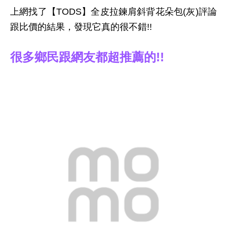
上網找了【TODS】全皮拉鍊肩斜背花朵包(灰)評論
跟比價的結果，發現它真的很不錯!!
很多鄉民跟網友都超推薦的!!