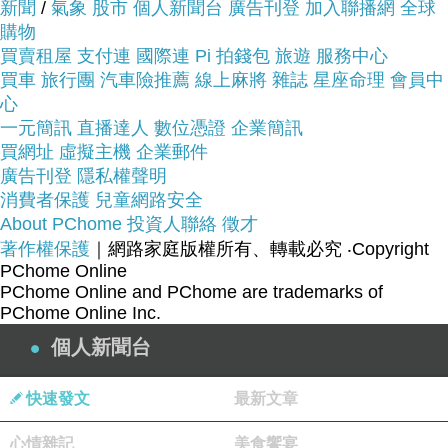
新聞
/
氣象
股市
個人新聞台
廣告刊登
加入聯播網
全球
購物
買賣租屋
支付連
國際連
Pi 拍錢包
旅遊
服務中心
買車
旅行團
汽車險推薦
線上麻將
雜誌
星座命理
會員中
心
品號：3380860
一元簡訊
直播達人
數位憑證
企業簡訊
買網址
虛擬主機
企業郵件
廣告刊登
隱私權聲明
國際時尚.完美風格
消費者保護
兒童網路安全
About PChome
投資人聯絡
徵才
特殊創新.質感卓越
著作權保護
｜網路家庭版權所有、轉載必究
‧Copyright
PChome Online
PChome Online and PChome are trademarks of
PChome Online Inc.
個人新聞台
快速發文
最新文章
心情雜記
美食饗宴