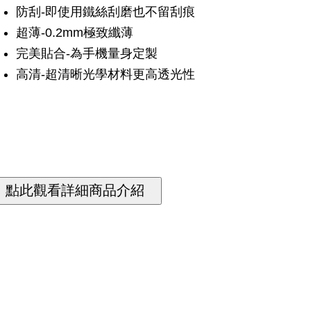
防刮-即使用鐵絲刮磨也不留刮痕
超薄-0.2mm極致纖薄
完美貼合-為手機量身定製
高清-超清晰光學材料更高透光性