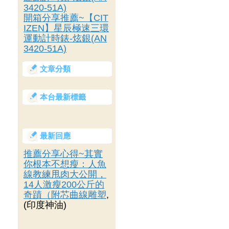
3420-51A)
開箱分享推薦~【CIT
IZEN】星辰極速三環
運動計時錶-炫銀(AN
3420-51A)
文章分類
本台最新標籤
最新回應
推薦分享心得~其實
你根本不想瘦：人魚
線教練甩肉大公開，
14人激瘦200公斤的
奇蹟（附芯曲線雕塑
,
(印度神油)