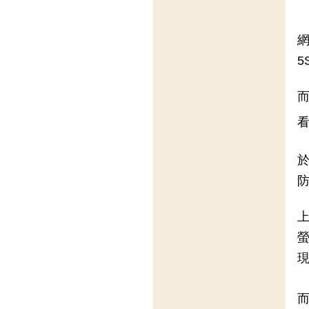
網
5
於
上
現