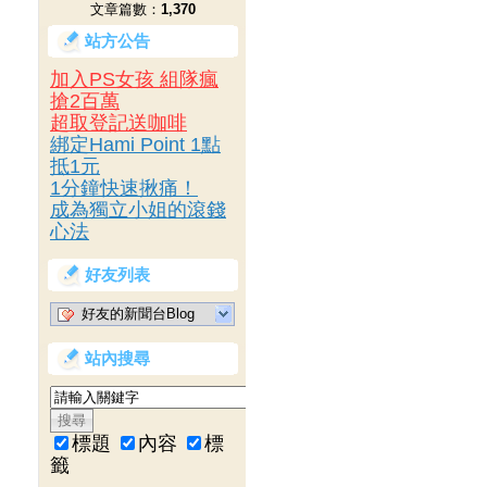
文章篇數：
1,370
站方公告
加入PS女孩 組隊瘋
搶2百萬
超取登記送咖啡
綁定Hami Point 1點
抵1元
1分鐘快速揪痛！
成為獨立小姐的滾錢
心法
好友列表
好友的新聞台Blog
站內搜尋
標題
內容
標
籤