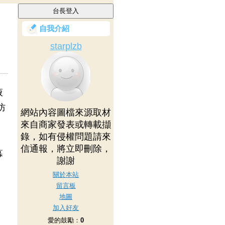
自我介紹
starplzb
液
防
網站內容圖檔來源取材
來自商家發表或轉載擷
錄，如有侵權問題請來
信通報，將立即刪除，
幕
謝謝
關於本站
留言板
地圖
加入好友
愛的鼓勵：
0