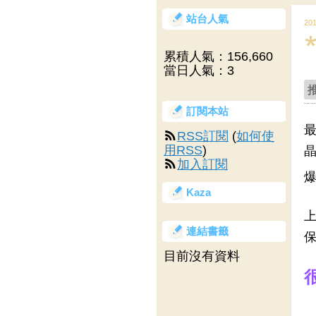
站台人氣
20
累積人氣：
156,660
當日人氣：
3
訂閱本站
最
RSS訂閱
(
如何使
用RSS
)
晶
加入訂閱
Kaza
上
連結書籤
保
目前沒有資料