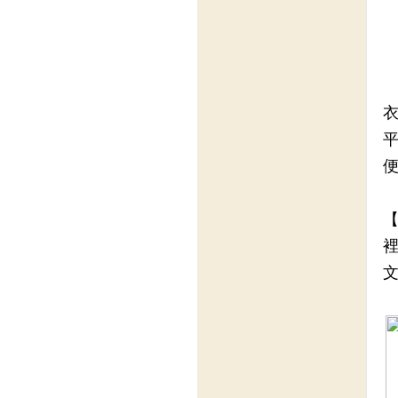
衣
平
便
【
裡
文