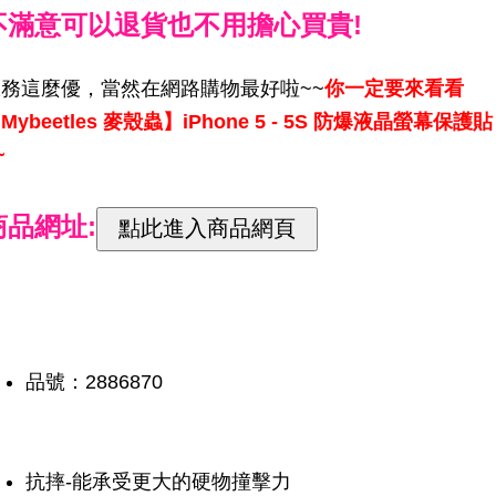
不滿意可以退貨也不用擔心買貴!
服務這麼優，當然在網路購物最好啦~~
你一定要來看看
Mybeetles 麥殼蟲】iPhone 5 - 5S 防爆液晶螢幕保護貼
~
商品網址:
品號：2886870
抗摔-能承受更大的硬物撞擊力