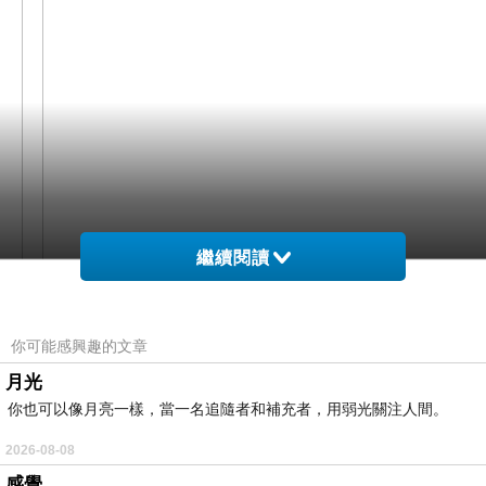
繼續閱讀
網購經驗10多年的我在想【SUNSOUL】光能帽-傑
你可能感興趣的文章
克帽(黃光)在網路上買應該會比較便宜，
月光
你也可以像月亮一樣，當一名追隨者和補充者，用弱光關注人間。
於是我參考了其他網友【SUNSOUL】光能帽-傑克
2026-08-08
帽(黃光)的推薦開箱文及心得分享!
感覺