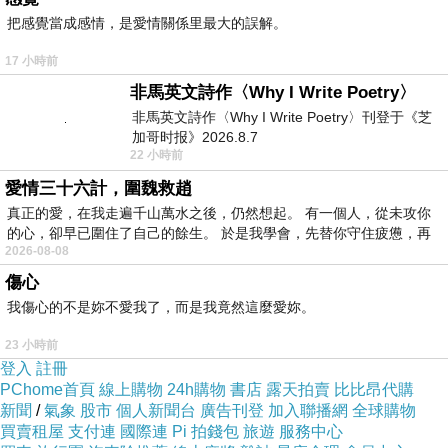
把感覺當成感情，是愛情關係里最大的誤解。
上網找了很多【SUNSOUL】光能帽-傑克帽(黃光)
17 小時前
評論跟比價的結果，還有哪裡買最便宜划算，發現
非馬英文詩作〈Why I Write Poetry〉
它真的很不錯!!
非馬英文詩作〈Why I Write Poetry〉刊登于《芝
加哥时报》2026.8.7
22 小時前
而且24小時都能買，上網慢慢挑選，不用等店家開
愛情三十六計，圍魏救趙
門也不用看店員臉色，
真正的愛，在我走遍千山萬水之後，仍然想起。 有一個人，從未攻你
的心，卻早已圍住了自己的餘生。 於是我學會，先替你守住疲憊，再
2026-08-08
服務這麼優，當然在網路購物最好啦~~你一定要來
傷心
看看【SUNSOUL】光能帽-傑克帽(黃光)~~
我傷心的不是妳不愛我了，而是我竟然這麼愛妳。
23 小時前
商品網址:
登入
註冊
PChome首頁
線上購物
24h購物
書店
露天拍賣
比比昂代購
新聞
/
氣象
股市
個人新聞台
廣告刊登
加入聯播網
全球購物
買賣租屋
支付連
國際連
Pi 拍錢包
旅遊
服務中心