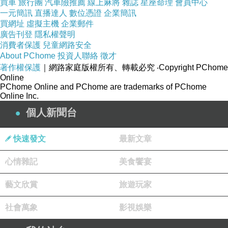
買車
旅行團
汽車險推薦
線上麻將
雜誌
星座命理
會員中心
一元簡訊
直播達人
數位憑證
企業簡訊
買網址
虛擬主機
企業郵件
廣告刊登
隱私權聲明
消費者保護
兒童網路安全
About PChome
投資人聯絡
徵才
著作權保護
｜網路家庭版權所有、轉載必究
‧Copyright PChome
Online
PChome Online and PChome are trademarks of PChome
Online Inc.
個人新聞台
快速發文
最新文章
心情雜記
美食饗宴
藝文欣賞
旅遊玩家
社會萬象
影視娛樂