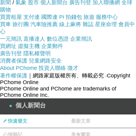
新聞
/
氣象
股市
個人新聞台
廣告刊登
加入聯播網
全球
商品網址:
購物
買賣租屋
支付連
國際連
Pi 拍錢包
旅遊
服務中心
買車
旅行團
汽車險推薦
線上麻將
雜誌
星座命理
會員中
心
一元簡訊
直播達人
數位憑證
企業簡訊
買網址
虛擬主機
企業郵件
廣告刊登
隱私權聲明
消費者保護
兒童網路安全
About PChome
投資人聯絡
徵才
著作權保護
｜網路家庭版權所有、轉載必究
‧Copyright
PChome Online
PChome Online and PChome are trademarks of
PChome Online Inc.
個人新聞台
快速發文
最新文章
心情雜記
美食饗宴