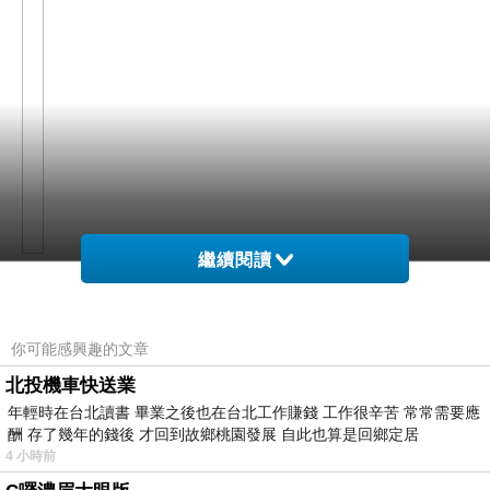
繼續閱讀
網購經驗10多年的我在想亞帝芬奇絕配GIA50分男
戒在網路上買應該會比較便宜，
你可能感興趣的文章
北投機車快送業
而且24小時都能買，上網慢慢挑選，不用等店家開
年輕時在台北讀書 畢業之後也在台北工作賺錢 工作很辛苦 常常需要應
酬 存了幾年的錢後 才回到故鄉桃園發展 自此也算是回鄉定居
這麼方便當然選擇在
門也不用看店員臉色，
4 小時前
網路上購買~~