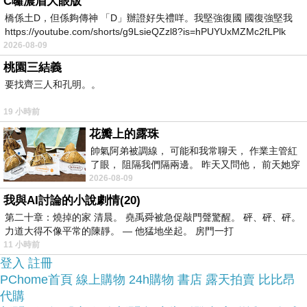
C囉濃眉大眼版
橋係土D，但係夠傳神 「D」辦證好失禮咩。我堅強復國 國復強堅我
https://youtube.com/shorts/g9LsieQZzl8?is=hPUYUxMZMc2fLPlk
於是我參考了其他網友亞帝芬奇絕配GIA50分男戒
2026-08-09
的推薦開箱文及心得分享!
桃園三結義
要找齊三人和孔明。。
上網找了很多亞帝芬奇絕配GIA50分男戒評論跟比
19 小時前
價的結果，還有哪裡買最便宜划算，發現它真的很
花瓣上的露珠
不錯!!
帥氣阿弟被調線， 可能和我常聊天， 作業主管紅
了眼， 阻隔我們隔兩邊。 昨天又問他， 前天她穿
品質有保障又有七天鑑
什麼顏色衣服， 不經
2026-08-09
而且在網路上購買，
賞期，不滿意可以退貨也不用擔心買
我與AI討論的小說劇情(20)
第二十章：燒掉的家 清晨。 堯禹舜被急促敲門聲驚醒。 砰、砰、砰。
貴!
力道大得不像平常的陳靜。 — 他猛地坐起。 房門一打
11 小時前
登入
註冊
服務這麼優，當然在網路購物最好啦~~
你一定要來
PChome首頁
線上購物
24h購物
書店
露天拍賣
比比昂
看看亞帝芬奇絕配GIA50分男戒~~
代購