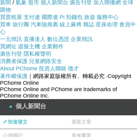
新聞
/
氣象
股市
個人新聞台
廣告刊登
加入聯播網
全球
看看【ASUS】RT-N66U Wireless-N900 雙頻
購物
450M無線路由器~~
買賣租屋
支付連
國際連
Pi 拍錢包
旅遊
服務中心
買車
旅行團
汽車險推薦
線上麻將
雜誌
星座命理
會員中
商品網址:
心
一元簡訊
直播達人
數位憑證
企業簡訊
買網址
虛擬主機
企業郵件
廣告刊登
隱私權聲明
消費者保護
兒童網路安全
About PChome
投資人聯絡
徵才
品號：3370234
著作權保護
｜網路家庭版權所有、轉載必究
‧Copyright
PChome Online
PChome Online and PChome are trademarks of
PChome Online Inc.
個人新聞台
2.4GHz和5GHz同步雙頻
快速發文
最新文章
高達900Mbps的超快速連線
行動裝置、輕鬆安裝超快超方便
心情雜記
美食饗宴