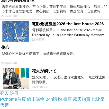
網路上購買~~
若心有住則為非住
應無所住而生其心。本心不住，非住非非住，應生無所住心，無住，非
心非非心無念無無念，覺心初起，心無初相，覺念念真，心無覺相
於是我參考了其他網友【ASUS】RT-N66U
2026-08-08
Wireless-N900 雙頻450M無線路由器的推薦開箱文
電影最後孤屋2026 the last house 2026 movie
及心得分享!
電影最後孤屋2026 the last house 2026 movie
Directed by Louis Leterrier Written by Matthew
Robinson Starring Greta Lee Wa
22 小時前
上網找了很多【ASUS】RT-N66U Wireless-N900
傷心
雙頻450M無線路由器評論跟比價的結果，還有哪裡
我傷心的不是妳不愛我了，而是我竟然這麼愛妳。
買最便宜划算，發現它真的很不錯!!
2026-08-08
花火が瞬いて
品質有保障又有七天鑑
而且在網路上購買，
煙火閃耀， 一支唱出讓你永生難忘、 無法抹去回
賞期，不滿意可以退貨也不用擔心買
憶的歌曲。
2026-08-08
貴!
登入
註冊
PChome首頁
線上購物
24h購物
書店
露天拍賣
比比昂
服務這麼優，當然在網路購物最好啦~~
你一定要來
代購