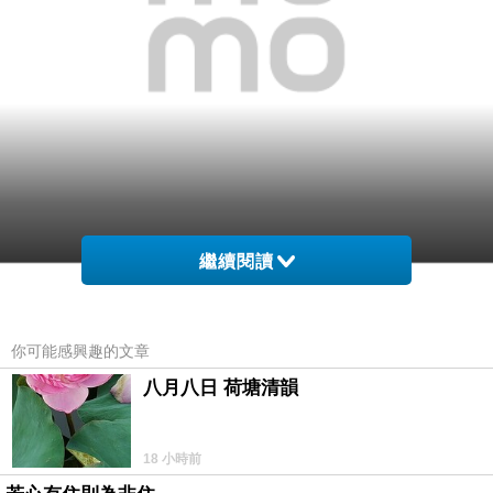
繼續閱讀
網購經驗10多年的我在想【ASUS】RT-N66U
Wireless-N900 雙頻450M無線路由器在網路上買應
你可能感興趣的文章
該會比較便宜，
八月八日 荷塘清韻
而且24小時都能買，上網慢慢挑選，不用等店家開
這麼方便當然選擇在
門也不用看店員臉色，
18 小時前