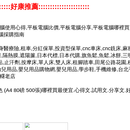
:::::::好康推薦::::::::::::::::::::::
電腦使用心得,平板電腦比價,平板電腦分享,平板電腦哪裡買
電腦採購指南
身醫療險,租車,分紅保單,投資型保單,cnc車床,cnc銑床,麻
,隔熱膜,遮陽簾,日本代標,日本代購,旗魚鬆,魚鬆,冰餅,三
貼,止汗劑,按摩床,單人床,雙人床,租腳踏車,田尾公路花園,
幼兒用品,嬰兒用品購物網,嬰兒用品,學步鞋,手機維修,台北
麻糬老店
色 (A4 80磅 500張)哪裡買最便宜.心得文.試用文.分享文.