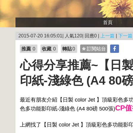
首頁
2015-07-20 16:05:01| 人氣120| 回應0 |
上一篇
|
下一篇
推薦
0
收藏
0
轉貼
0
訂閱站台
心得分享推薦~【日製 c
印紙-淺綠色 (A4 80磅
最近有朋友介紹【日製 color Jet 】頂級彩色多功能影
CP值
色多功能影印紙-淺綠色 (A4 80磅 500張)
上網找了【日製 color Jet 】頂級彩色多功能影