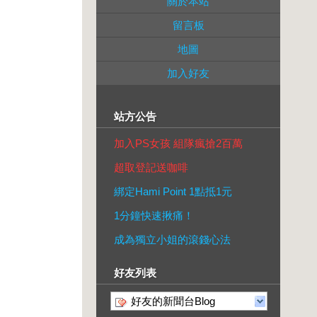
關於本站
留言板
地圖
加入好友
站方公告
加入PS女孩 組隊瘋搶2百萬
超取登記送咖啡
綁定Hami Point 1點抵1元
1分鐘快速揪痛！
成為獨立小姐的滾錢心法
好友列表
好友的新聞台Blog