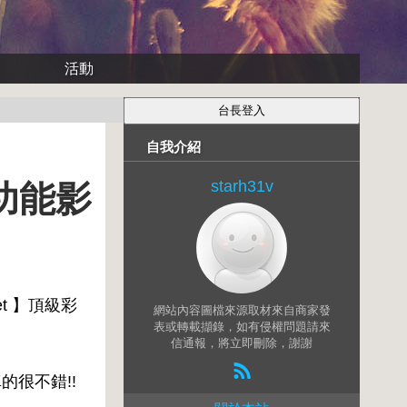
活動
自我介紹
starh31v
多功能影
et 】頂級彩
網站內容圖檔來源取材來自商家發
表或轉載擷錄，如有侵權問題請來
信通報，將立即刪除，謝謝
真的很不錯!!