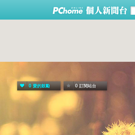
0
0
愛的鼓勵
訂閱站台