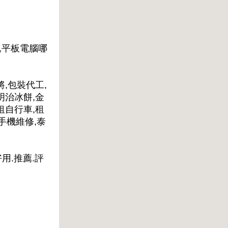
,平板電腦哪
將,包裝代工,
明治冰餅,金
租自行車,租
手機維修,泰
好用.推薦.評