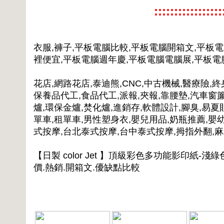
:::::::::::::::
衣服,褲子,平板電腦比較,平板電腦開箱文,平板
裡便宜,平板電腦週年慶,平板電腦電腦展,平板
花店,網路花店,泰迪熊,CNC,中古機械,醫療險,終
保養品代工,食品代工,派報,夾報,靠腰墊,汽車窗簾
爐,環保金爐,焚化爐,進銷存,軟體設計,腳臭,易夏
單車,租單車,男性塑身衣,嬰兒用品,奶瓶推薦,嬰
式按摩,台北泰式按摩,台中泰式按摩,拇指外翻,
【日製 color Jet 】頂級彩色多功能影印紙-淺綠
價.熱銷.開箱文.優缺點比較