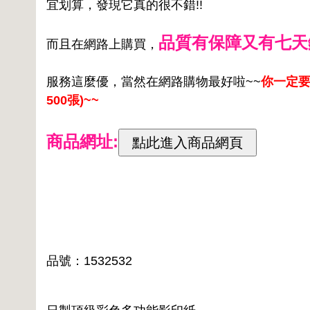
宜划算，發現它真的很不錯!!
品質有保障又有七天
而且在網路上購買，
服務這麼優，當然在網路購物最好啦~~
你一定要來
500張)~~
商品網址:
品號：1532532