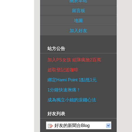
關於本站
留言板
地圖
加入好友
站方公告
加入PS女孩 組隊瘋搶2百萬
超取登記送咖啡
綁定Hami Point 1點抵1元
1分鐘快速揪痛！
成為獨立小姐的滾錢心法
好友列表
好友的新聞台Blog