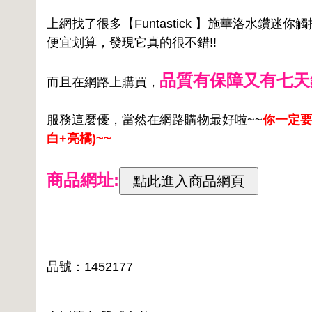
上網找了很多【Funtastick 】施華洛水鑽
便宜划算，發現它真的很不錯!!
品質有保障又有七天
而且在網路上購買，
服務這麼優，當然在網路購物最好啦~~
你一定要
白+亮橘)~~
商品網址:
品號：1452177