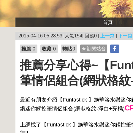
首頁
2015-04-16 05:28:53| 人氣154| 回應0 |
上一篇
|
下一篇
推薦
0
收藏
0
轉貼
0
訂閱站台
推薦分享心得~【Funt
筆情侶組合(網狀格紋-
最近有朋友介紹【Funtastick 】施華洛水鑽迷你
C
鑽迷你觸控筆情侶組合(網狀格紋-淨白+亮橘)
上網找了【Funtastick 】施華洛水鑽迷你
錯!!