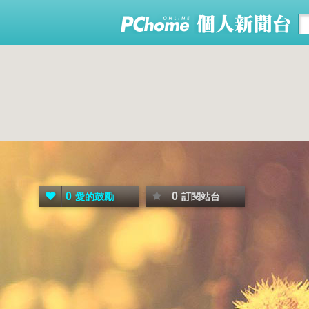
0
0
愛的鼓勵
訂閱站台