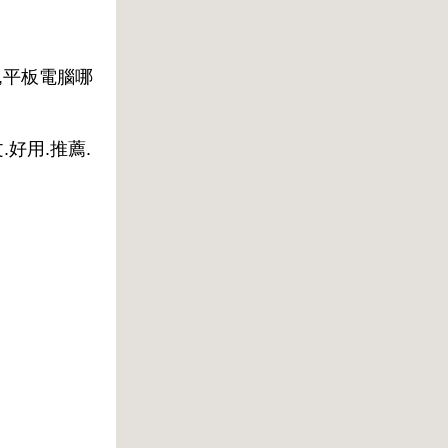
,平板電腦哪
.好用.推薦.