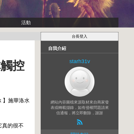
活動
自我介紹
starh31v
你觸控
ck 】施華洛水
網站內容圖檔來源取材來自商家發
表或轉載擷錄，如有侵權問題請來
信通報，將立即刪除，謝謝
現它真的很不