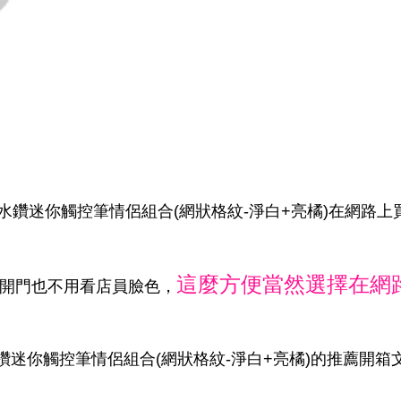
施華洛水鑽迷你觸控筆情侶組合(網狀格紋-淨白+亮橘)在網路
這麼方便當然選擇在網
家開門也不用看店員臉色，
華洛水鑽迷你觸控筆情侶組合(網狀格紋-淨白+亮橘)的推薦開