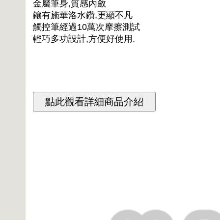
金屬筆身,質感內斂
鑲有施華洛水鑽,更顯不凡
觸控筆經過10萬次摩擦測試
輕巧多功設計,方便好使用.