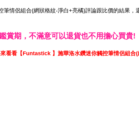
迷你觸控筆情侶組合(網狀格紋-淨白+亮橘)評論跟比價的結果
鑑賞期，不滿意可以退貨也不用擔心買貴!
來看看【Funtastick 】施華洛水鑽迷你觸控筆情侶組合