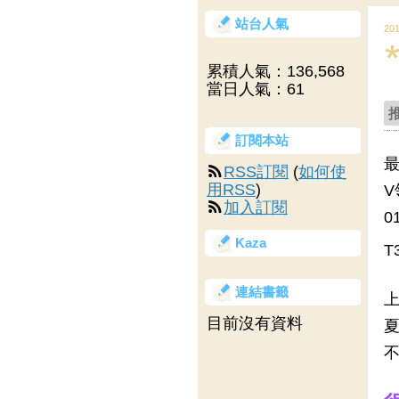
站台人氣
20
累積人氣：
136,568
當日人氣：
61
訂閱本站
最
RSS訂閱
(
如何使
用RSS
)
V
加入訂閱
0
Kaza
T
連結書籤
上
目前沒有資料
夏
不