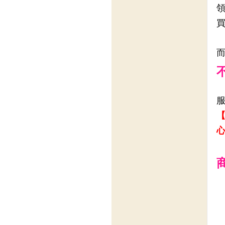
領
買
【
心