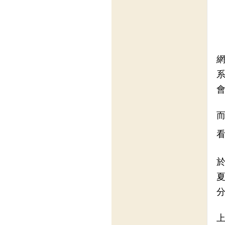
網
系
於
夏
分
上