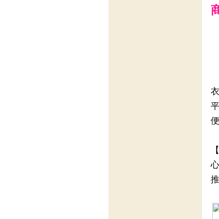
衣
平
便
【
心
推