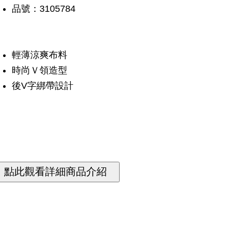
品號：3105784
輕薄涼爽布料
時尚Ｖ領造型
後V字綁帶設計