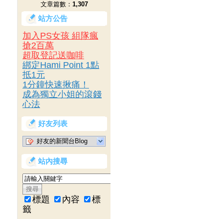
文章篇數：
1,307
站方公告
加入PS女孩 組隊瘋
搶2百萬
超取登記送咖啡
綁定Hami Point 1點
抵1元
1分鐘快速揪痛！
成為獨立小姐的滾錢
心法
好友列表
好友的新聞台Blog
站內搜尋
標題
內容
標
籤