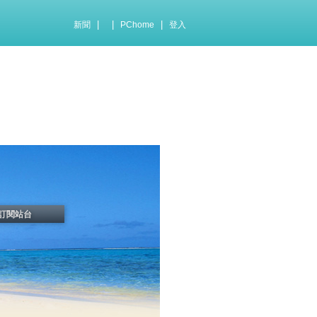
|
|
|
新聞
PChome
登入
訂閱站台