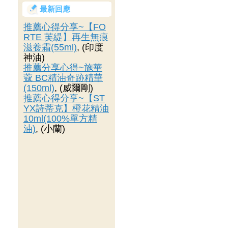
最新回應
推薦心得分享~【FO
RTE 芙緹】再生無痕
滋養霜(55ml)
, (印度
神油)
推薦分享心得~施華
蔻 BC精油奇跡精華
(150ml)
, (威爾剛)
推薦心得分享~【ST
YX詩蒂克】橙花精油
10ml(100%單方精
油)
, (小蘭)