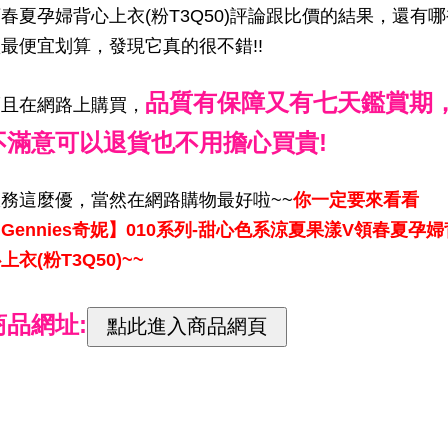
春夏孕婦背心上衣(粉T3Q50)評論跟比價的結果，還有哪
最便宜划算，發現它真的很不錯!!
品質有保障又有七天鑑賞期
而且在網路上購買，
不滿意可以退貨也不用擔心買貴!
服務這麼優，當然在網路購物最好啦~~
你一定要來看看
Gennies奇妮】010系列-甜心色系涼夏果漾V領春夏孕婦
上衣(粉T3Q50)~~
商品網址: