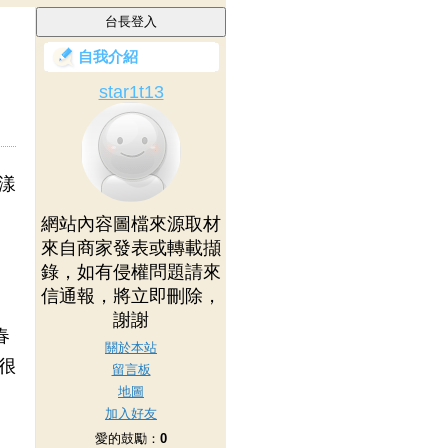
自我介紹
star1t13
果漾
網站內容圖檔來源取材
來自商家發表或轉載擷
錄，如有侵權問題請來
信通報，將立即刪除，
謝謝
春
關於本站
很
留言板
地圖
加入好友
愛的鼓勵：
0