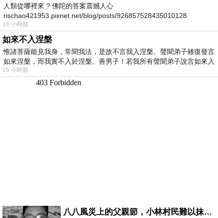
人類從哪裡來 ? 佛陀的答案震撼人心
rischao421953.pixnet.net/blog/posts/926857528435010128
18 小時前
如來不入涅槃
惟諸菩薩能見我身，常聞我法，是故不言我入涅槃。聲聞弟子雖復發言
如來涅槃，而我實不入於涅槃。善男子！若我所有聲聞弟子說言如來入
19 小時前
八八風災上的父親節，小林村民難以抹滅的痛