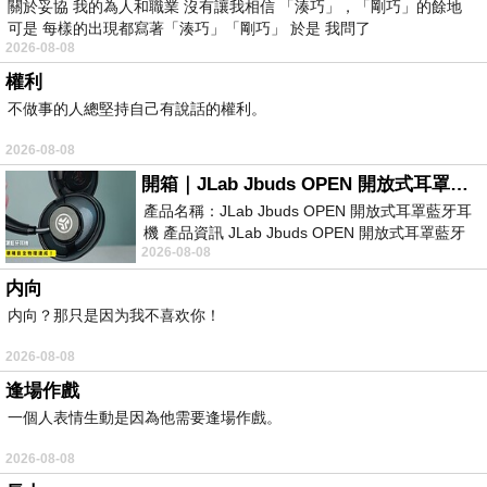
關於妥協 我的為人和職業 沒有讓我相信 「湊巧」，「剛巧」的餘地
可是 每樣的出現都寫著「湊巧」「剛巧」 於是 我問了
2026-08-08
權利
不做事的人總堅持自己有說話的權利。
2026-08-08
開箱｜JLab Jbuds OPEN 開放式耳罩藍牙耳機 - 設計美學，輕巧、透氣、環境音全物理達成！
產品名稱：JLab Jbuds OPEN 開放式耳罩藍牙耳
機 產品資訊 JLab Jbuds OPEN 開放式耳罩藍牙
2026-08-08
耳機評語：非常有特色，值得喜愛美型工
内向
内向？那只是因为我不喜欢你！
2026-08-08
逢場作戲
一個人表情生動是因為他需要逢場作戲。
2026-08-08