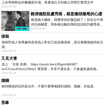
上在學校附近的餐廳當外場。寒暑假白天到鎮公所幫忙整理文件
2026-08-08
賴清德怒批盧秀燕，就是徹頭徹尾的心虛
賴清德大總統，我覺得你好像說錯了！你在台中替
何欣純輔選，用各種尖酸刻薄的說詞批判盧秀燕，
2026-08-08
罵她施政滿意度輸給陳其邁，甚至還說盧
假裝
假裝對他人有興趣和忽視他人對自己的這種假裝，是社會關係維持的主
因。
2026-08-08
又見犬青
送上 「女孩 依賴」 https://youtu.be/o3NgmHjAHiE?
is=CCvsvJhSur12W4s1 壞習慣，非常不適合改，只會越來越依賴。
2026-08-08
我害怕的
婚姻
維持關係的目的是合作，不要什麼事都講到感情。婚姻，亦如是。
2026-08-08
形象