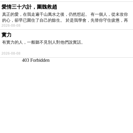
愛情三十六計，圍魏救趙
真正的愛，在我走遍千山萬水之後，仍然想起。 有一個人，從未攻你
的心，卻早已圍住了自己的餘生。 於是我學會，先替你守住疲憊，再
2026-08-08
實力
有實力的人，一般聽不見別人對他們說實話。
2026-08-08