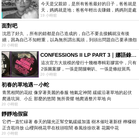
今天是父親節，是所有爸爸最好的日子，爸爸就是
天，媽媽就是地；爸爸年輕出去賺錢，媽媽則是處
19 小時前
理家務，職業不分高低貴賤，只有人品才
面對吧
沈思了好久 ，所有的錯都是自己造成的，自己不要去接觸就沒有後
續，因為自己不知輕重，以為無所謂出風頭，到頭出問題自己要承擔怨
20 小時前
不
CONFESSIONS II LP PART 3｜娜語錄II LP PART 3
這次官方大規模的發行十幾種專輯彩膠當中，只有
2張圖案膠，一張是開腿喇叭、一張是條紋斑馬
20 小時前
版；目前官網上只剩澳洲商店AU STORE
初春的草地遇ㄧ小蛇
青黑相間的花紋 像穿著美麗的春服 牠氣定神閒 緩緩沿著草地的起伏
爬過坑洞、小丘 那麼的悠閒 無所畏懼 牠爬過整片草地 向
20 小時前
靜靜地假寐
它們一直忙碌著 春天的陽光正幫空氣緩緩加溫 樹木催吐著新枒 檸檬樹
正含苞待放 山櫻與桃花早在枝頭喧鬧 春風徐徐吹著 花園中花
20 小時前