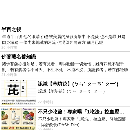
半百之後
年過半百後 他的眼睛 仍會被美麗的身影所擊中 不是愛 也不是罪 只是
肉身深處 一條尚未熄滅的河流 仍渴望奔向遠方 歲月已經
20 小時前
佛菩薩名善知識
諸佛菩薩亦復如是，若有見者，即得斷除一切煩惱，雖有四魔不能干
亂，若有觸者命不可夭、不生不死、不退不沒。所謂觸者，若在佛邊聽
21 小時前
受
認識【苯騈芘】(ㄅㄣˇ ㄆㄧㄢˊ ㄆ一ˊ)
認識【苯騈芘】(ㄅㄣˇ ㄆㄧㄢˊ ㄆ一ˊ)
22 小時前
不只少吃鹽！專家曝「1吃法」控血壓、降膽固醇 - 得舒飲食(DASH Diet)
不只少吃鹽！專家曝「1吃法」控血壓、降膽固醇
- 得舒飲食(DASH Diet)
22 小時前