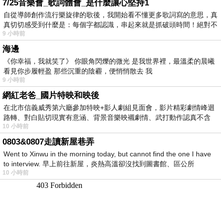
7/25音樂會_歌詞體會_是什麼讓心堅持1
自從導師創作流行樂旋律的歌後，我開始看不懂更多歌詞寫的意思，真
真切切感受到什麼是：每個字都認識，串起來就是抓破頭時間！絕對不
9 小時前
海邊
《你幸福，我就笑了》 你眼角閃爍的微光 是我世界裡，最溫柔的晨曦
看見你步履輕盈 那些沉重的陰霾，便悄悄散去 我
9 小時前
網紅老爸_國片特映和映後
在北市信義威秀第六廳參加特映+影人劇組見面會，影片精彩劇情峰迴
路轉、對白貼切現實有意涵、背景音樂映襯劇情、武打動作認真不含
10 小時前
糊、
0803&0807走讀新屋巷弄
Went to Xinwu in the morning today, but cannot find the one I have
to interview. 早上前往新屋，炎熱高溫卻沒找到圖書館、區公所
10 小時前