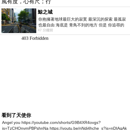
風有度，心有尺；行
鯨之城
你抱擁著地球最巨大的寂寞 最深沉的探索 最孤寂
也最自由 海底是 青鳥不到的地方 但是 你追尋的
47 分鐘前
幸福 可以比珍珠更
看到了天使你
Angel you https://youtube.com/shorts/G9B4XR4ovgs?
is=TzCHOnvmPBPshnNa https://youtu.be/nNdi4hche_s?is=nDIAqAk