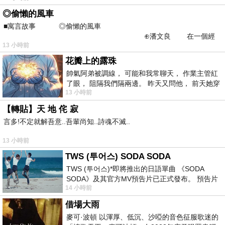
◎偷懶的風車
■寓言故事 ◎偷懶的風車
⊕潘文良 在一個經
13 小時前
常颳風的山丘上—&m
花瓣上的露珠
帥氣阿弟被調線， 可能和我常聊天， 作業主管紅
了眼， 阻隔我們隔兩邊。 昨天又問他， 前天她穿
13 小時前
什麼顏色衣服， 不經
【轉貼】天 地 侘 寂
言多!不定就解吾意..吾輩尚知..詩魂不滅..
13 小時前
TWS (투어스) SODA SODA
TWS (투어스)*即將推出的日語單曲 《SODA
SODA》及其官方MV預告片已正式發布。 預告片
14 小時前
一經發布， 就引發了粉絲們對這次夏季回
借場大雨
麥可·波頓 以渾厚、低沉、沙啞的音色征服歌迷的