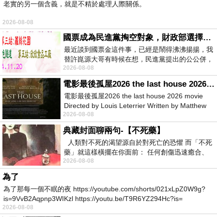
老實的另一個含義，就是不精於處理人際關係。
2026-08-08
國票成為民進黨掏空對象，財政部選擇性失憶
最近談到國票金這件事，已經是鬧得沸沸揚揚，我
替許崑源大哥有時候在想，民進黨提出的公公併，
2026-08-08
其實就是想要國庫通黨庫，鬧出最大的醜
電影最後孤屋2026 the last house 2026 movie
電影最後孤屋2026 the last house 2026 movie
Directed by Louis Leterrier Written by Matthew
2026-08-08
Robinson Starring Greta Lee Wa
典藏封面聊兩句-【不死藥】
人類對不死的渴望源自於對死亡的恐懼 而「不死
藥」就這樣橫擺在你面前： 任何創傷迅速癒合、
2026-08-08
停止衰老、痛覺消失…堪
為了
為了那每一個不眠的夜 https://youtube.com/shorts/021xLpZ0W9g?
is=9VvB2Aqpnp3WIKzl https://youtu.be/T9R6YZ294Hc?is=
2026-08-08