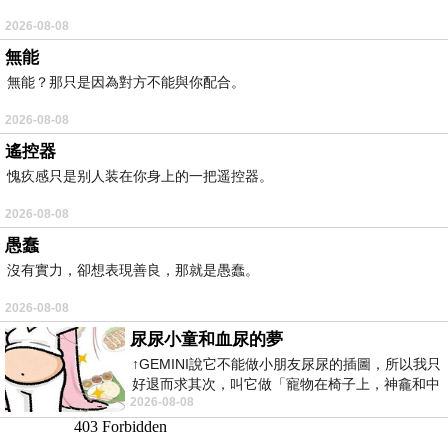
2026-08-08
無能
無能？那只是因為對方不能與你配合。
2026-08-08
遙控器
愧疚感只是别人装在你身上的一把遥控器。
2026-08-08
愚蠢
沒有實力，卻想表現善良，那就是愚蠢。
2026-08-08
尿尿小童和血尿的夢
↑GEMINI說它不能做小朋友尿尿的插圖，所以我只
好退而求其次，叫它做「寵物在椅子上，神龕和中
2026-08-08
年人臉孔」的畫了。 六月底