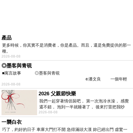
產品
更多時候，你其實不是消費者，你是產品。而且，還是免費提供的那一
種。
2026-08-08
◎墨客與青硯
■寓言故事 ◎墨客與青硯
⊕潘文良 一個年輕
2026-08-08
的墨客，在京城的古玩肆裡
2026 父親節快樂
我們一起穿著情侶裝吧， 第一次泡冷水澡， 感覺
還不錯， 泡到一半就睡著了， 後來打雷把我吵
2026-08-08
醒， 手
一襲白衣
巧了，約好的日子 車庫大門打不開 急得滿頭大漢 妳已經出門 虛驚一