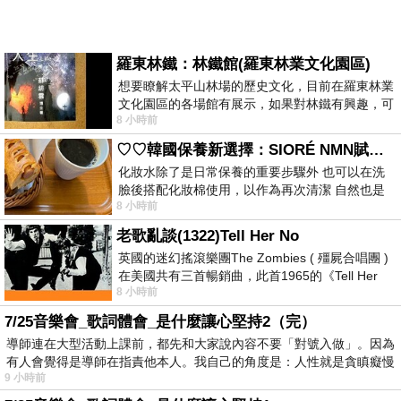
羅東林鐵：林鐵館(羅東林業文化園區)
想要瞭解太平山林場的歷史文化，目前在羅東林業
文化園區的各場館有展示，如果對林鐵有興趣，可
8 小時前
以到林鐵館。 這裡展示從山下
♡♡韓國保養新選擇：SIORÉ NMN賦活泡泡化妝水♡♡
化妝水除了是日常保養的重要步驟外 也可以在洗
臉後搭配化妝棉使用，以作為再次清潔 自然也是
8 小時前
我的保養必備品項 不過，我對於化妝
老歌亂談(1322)Tell Her No
英國的迷幻搖滾樂團The Zombies ( 殭屍合唱團 )
在美國共有三首暢銷曲，此首1965的《Tell Her
8 小時前
No》即為其中之一，在告示牌百大單曲
7/25音樂會_歌詞體會_是什麼讓心堅持2（完）
導師連在大型活動上課前，都先和大家說內容不要「對號入做」。因為
有人會覺得是導師在指責他本人。我自己的角度是：人性就是貪瞋癡慢
9 小時前