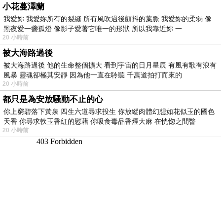
小花蔓澤蘭
我愛妳 我愛妳所有的裂縫 所有風吹過後顫抖的葉脈 我愛妳的柔弱 像
黑夜愛一盞孤燈 像影子愛著它唯一的形狀 所以我靠近妳 一
20 小時前
被大海路過後
被大海路過後 他的生命整個擴大 看到宇宙的日月星辰 有風有歌有浪有
風暴 靈魂卻極其安靜 因為他一直在聆聽 千萬道拍打而來的
20 小時前
都只是為安放騷動不止的心
你上窮碧落下黃泉 四生六道尋求投生 你放縱肉體幻想如花似玉的國色
天香 你尋求軟玉香紅的慰藉 你吸食毒品香煙大麻 在恍惚之間瞥
20 小時前