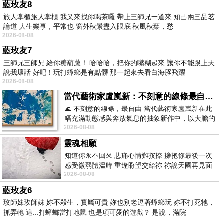
藍玫友8
旅人掌櫃旅人掌櫃 我又來找你喝茶囉 帶上三師兄一道來 知己兩三品茗
論道 人生樂事，平常也 窗外秋景盡入眼底 秋風秋葉，愁
2026-08-08
藍玫友7
三師兄三師兄 給你糖葫蘆！ 哈哈哈，把你的嘴糊起來 讓你不能跟上天
說我壞話 好吧！玩打蟑螂是有點髒 那一起來去看白海豚飛躍
2026-08-08
當代藝術家盧嵐新：不刻意的線條最自由，讓色彩流動、筆觸自己說話
🌊 不刻意的線條，最自由 當代藝術家盧嵐新在此
幅充滿動態感與奔放氣息的抽象新作中，以大膽的
2026-08-08
藍色顏料在白色畫布上揮灑、壓印與流淌
靈魂相願
知道你永不回來 悲痛心情難按捺 擁抱你最後一次
感受微弱體溫時 重逢盼望交給祢 祢說天國再見面
2026-08-08
此刻忍淚說別離 他日靈魂再
藍玫友6
玫師妹玫師妹 妳不殺生，實屬可貴 妳也別老逗著蟑螂玩 妳不打死牠，
抓弄牠 這...打蟑螂當打地鼠 也是項可愛的遊戲？ 是說，滿院