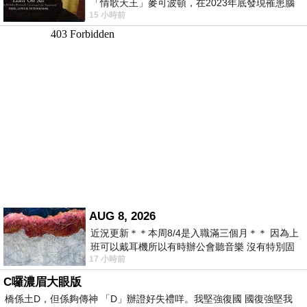
「情歌天王」麥可波頓，在2023年底發現罹患腦
15 小時前
瘤「祈禱早日康復，一切都好」。
AUG 8, 2026
近況更新＊＊本周8/4是入職滿三個月＊＊ 因為上
班可以戴耳機所以有時辦公會聽音樂 沒有特別固
17 小時前
定哪天但就是一周某一天會固定聽'90
C囉濃眉大眼版
橋係土D，但係夠傳神 「D」辦證好失禮咩。我堅強復國 國復強堅我