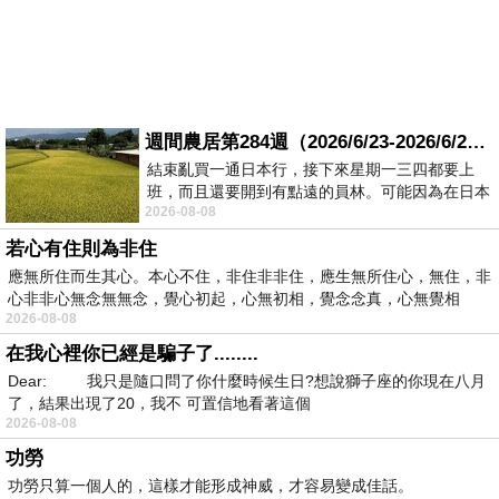
週間農居第284週（2026/6/23-2026/6/24) 夏至 金黃稻浪洋溢豐收喜悅
結束亂買一通日本行，接下來星期一三四都要上
班，而且還要開到有點遠的員林。可能因為在日本
2026-08-08
花不少錢，星期一出門上班時，心裡沒有一
若心有住則為非住
應無所住而生其心。本心不住，非住非非住，應生無所住心，無住，非
心非非心無念無無念，覺心初起，心無初相，覺念念真，心無覺相
2026-08-08
在我心裡你已經是騙子了........
Dear: 我只是隨口問了你什麼時候生日?想說獅子座的你現在八月
了，結果出現了20，我不 可置信地看著這個
2026-08-08
功勞
功勞只算一個人的，這樣才能形成神威，才容易變成佳話。