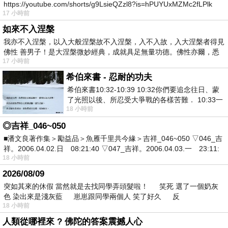
https://youtube.com/shorts/g9LsieQZzl8?is=hPUYUxMZMc2fLPlk
17 小時前
如來不入涅槃
我亦不入涅槃，以入大般涅槃故不入涅槃，入不入故，入大涅槃者得見
佛性 善男子！是大涅槃微妙經典，成就具足無量功德。佛性亦爾，悉
17 小時前
希伯來書 - 忍耐的功夫
希伯來書10:32-10:39 10:32你們要追念往日、蒙
了光照以後、所忍受大爭戰的各樣苦難． 10:33一
18 小時前
面被毀謗、遭患難、成了戲景、叫眾人
◎吉祥_046~050
■潘文良著作集＞勵益品＞魚雁千里共今緣＞吉祥_046~050 ▽046_吉
祥。2006.04.02.日 08:21:40 ▽047_吉祥。2006.04.03.一 23:11:
18 小時前
2026/08/09
突如其來的休假 當然就是去找同學弄頭髮啦！ 笑死 選了一個奶灰
色 染出來是淺灰藍 崽崽跟同學兩個人 笑了好久 反
18 小時前
人類從哪裡來 ? 佛陀的答案震撼人心