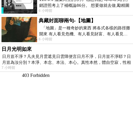
銷證照考上了補概論86分。 想要做就去做,勵精圖
6 小時前
治大成功,也是表法,堅持和努力
典藏封面聊兩句-【地圖】
「地圖」是一種奇妙的東西 將各式各樣的路徑攤
開來 有人看見危機、有人看見財富、有人看見…
6 小時前
從中可以發掘出不同的
日月光明如來
日月豈不淨？凡夫見月雲遮見日雲障便言日月不淨，日月豈不淨耶？日
月豈為汝分別？本淨、本念、本法、本心。真性本然，體自空寂，性相
7 小時前