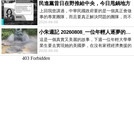
民進黨昔日在野推給中央，今日甩鍋地方
上回我曾講過，中華民國政府要的是一個真正會做
事的專業團隊，而且要真正解決問題的團隊，而不
2026-08-08
是只會到處甩鍋的雙標團隊，最近民進黨
小朱週記 20260808_一位年輕人逐夢的真實故事
這是一個真實又美麗的故事，下週一位年輕大學畢
業生要去實現她的美國夢，在沒有家裡經濟奧援的
2026-08-08
情況下，靠著自我努力工作累積出國基