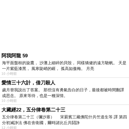
阿我阿龍 59
海平面盤桓的旋鷹， 沙灘上細碎的貝殼， 同樣矯健的遠方馳帆。 天是
一片紫藍漆黑， 風寒陡峭的崕， 孤高如傲梅。 月亮
10 小時前
愛情三十六計，借刀殺人
歲月替我說出了答案。 那些沒有勇氣告白的日子，最後都被時間翻譯
成思念。 原來等待，也是一種深情。
10 小時前
大藏經22，五分律卷第二十三
五分律卷第二十三（彌沙塞） 宋罽賓三藏佛陀什共竺道生等 譯 第四
分初滅諍法 佛在舍衛國，爾時諸比丘共鬪諍
12 小時前