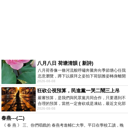
八月八日 荷塘清韻 ( 新詩)
八月荷香像一條河流般呼嘯奔騰奔向季節塘心任我
恣意瀏覽，蹲下以膜拜之姿拍下荷韻雅姿轉身離開
2026-08-08
時我把美麗的遐想掛在亭亭葉柄上盼望
狂砍公視預算，民進黨一哭二鬧三上吊
嚴審預算，是我們與民眾黨共同合作，只要遇到不
合理的預算，當然一定會砍或是凍結，最近文化部
2026-08-08
要編列公視和Taiwan plus預算，在110年
春燕---(二)
《 春 燕 》 三、你們唱戲的 春燕考進輔仁大學。平日在學校工讀，晚