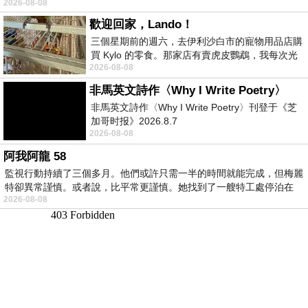
2026-08-08
歡迎回家，Lando！
三個星期前的週六，去伊利沙白市的寵物用品店購
買 Kylo 的零食。那家店有賣虎皮鸚鵡，我每次光
2026-08-08
顧都會去看一下。他們偶爾會引進 C
非馬英文詩作〈Why I Write Poetry〉
非馬英文詩作〈Why I Write Poetry〉刊登于《芝
加哥时报》2026.8.7
2026-08-08
阿我阿龍 58
監視行動持續了三個多月。他們或許只需一半的時間就能完成，但梅麗
特卻異常謹慎。或者說，比平常更謹慎。她找到了一艘特工處停泊在
2026-08-08