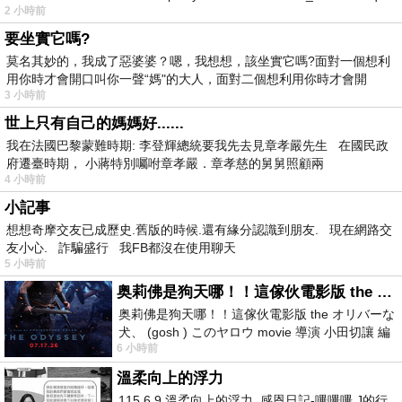
2 小時前
要坐實它嗎?
莫名其妙的，我成了惡婆婆？嗯，我想想，該坐實它嗎?面對一個想利
用你時才會開口叫你一聲“媽"的大人，面對二個想利用你時才會開
3 小時前
世上只有自己的媽媽好......
我在法國巴黎蒙難時期: 李登輝總統要我先去見章孝嚴先生 在國民政
府遷臺時期， 小蔣特別囑咐章孝嚴．章孝慈的舅舅照顧兩
4 小時前
小記事
想想奇摩交友已成歷史.舊版的時候.還有緣分認識到朋友. 現在網路交
友小心. 詐騙盛行 我FB都沒在使用聊天
5 小時前
奥莉佛是狗天哪！！這傢伙電影版 the オリバーな犬、 (gosh ) このヤロウ movie
奥莉佛是狗天哪！！這傢伙電影版 the オリバーな
犬、 (gosh ) このヤロウ movie 導演 小田切讓 編
6 小時前
劇: 小田切讓 主演: 小田切讓
溫柔向上的浮力
115.6.9 溫柔向上的浮力 感恩日記-嗶嗶嗶,J的行