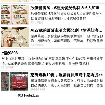
https://www.facebook.com/dietitiansophia/
posts/157966
欣儀營養師 - 6種抗發炎食材 & 6大加重慢性發炎的飲食習慣
欣儀營養師-6種抗發炎食材 & 6大加重慢性發炎的
飲食習慣 欣儀營養師 - 6種抗發炎食材
23 小時前
https://www.facebook.com/photo/?fbid=147
AI27歲的葛蘭主演文藝悲劇〈情深似海〉 #戀上老電影 #葛蘭 #粟子
談到葛蘭，多會直接聯想到歌舞電影，但〈情深似
海〉卻很特別，葛蘭不唱歌、不跳舞，從頭到尾專
23 小時前
心演戲。拍攝期間，經常工作超過12個鐘
日記0808
早上很現世安穩 中午吃碗熱門的三媽臭臭鍋 下午午睡起來 不想打擾雙
子J 做家事的節奏 出去散散步 有影片有真相：白海豚 在飲料
23 小時前
慈濟遭騙10億，混蛋官員陳時中急著脫罪
最近賴清德在圓山大飯店提到，對待人民就像對待
自己的親人一樣，人民的痛，就是自己的痛，要愛
2026-08-08
民如親，說的這麼好聽，實際上根本沒做