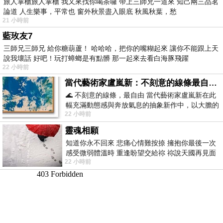
旅人掌櫃旅人掌櫃 我又來找你喝茶囉 帶上三師兄一道來 知己兩三品茗
論道 人生樂事，平常也 窗外秋景盡入眼底 秋風秋葉，愁
21 小時前
藍玫友7
三師兄三師兄 給你糖葫蘆！ 哈哈哈，把你的嘴糊起來 讓你不能跟上天
說我壞話 好吧！玩打蟑螂是有點髒 那一起來去看白海豚飛躍
22 小時前
當代藝術家盧嵐新：不刻意的線條最自由，讓色彩流動、筆觸自己說話
🌊 不刻意的線條，最自由 當代藝術家盧嵐新在此
幅充滿動態感與奔放氣息的抽象新作中，以大膽的
22 小時前
藍色顏料在白色畫布上揮灑、壓印與流淌
靈魂相願
知道你永不回來 悲痛心情難按捺 擁抱你最後一次
感受微弱體溫時 重逢盼望交給祢 祢說天國再見面
22 小時前
此刻忍淚說別離 他日靈魂再