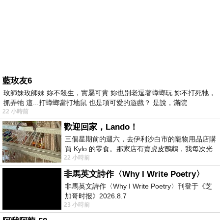
藍玫友6
玫師妹玫師妹 妳不殺生，實屬可貴 妳也別老逗著蟑螂玩 妳不打死牠，
抓弄牠 這...打蟑螂當打地鼠 也是項可愛的遊戲？ 是說，滿院
22 小時前
歡迎回家，Lando！
三個星期前的週六，去伊利沙白市的寵物用品店購
買 Kylo 的零食。那家店有賣虎皮鸚鵡，我每次光
22 小時前
顧都會去看一下。他們偶爾會引進 C
非馬英文詩作〈Why I Write Poetry〉
非馬英文詩作〈Why I Write Poetry〉刊登于《芝
加哥时报》2026.8.7
23 小時前