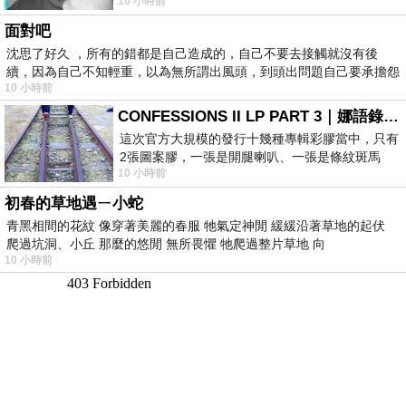
10 小時前
理家務，職業不分高低貴賤，只有人品才
面對吧
沈思了好久 ，所有的錯都是自己造成的，自己不要去接觸就沒有後
續，因為自己不知輕重，以為無所謂出風頭，到頭出問題自己要承擔怨
10 小時前
不
CONFESSIONS II LP PART 3｜娜語錄II LP PART 3
這次官方大規模的發行十幾種專輯彩膠當中，只有
2張圖案膠，一張是開腿喇叭、一張是條紋斑馬
10 小時前
版；目前官網上只剩澳洲商店AU STORE
初春的草地遇ㄧ小蛇
青黑相間的花紋 像穿著美麗的春服 牠氣定神閒 緩緩沿著草地的起伏
爬過坑洞、小丘 那麼的悠閒 無所畏懼 牠爬過整片草地 向
10 小時前