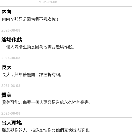
2026-08-08
耳機評語：非常有特色，值得喜愛美型工
内向
内向？那只是因为我不喜欢你！
2026-08-08
逢場作戲
一個人表情生動是因為他需要逢場作戲。
2026-08-08
長大
長大，與年齡無關，跟挫折有關。
2026-08-08
贊美
贊美可能比侮辱一個人更容易造成永久性的傷害。
2026-08-08
出人頭地
願意勸你的人，很多是怕你比他們更快出人頭地。