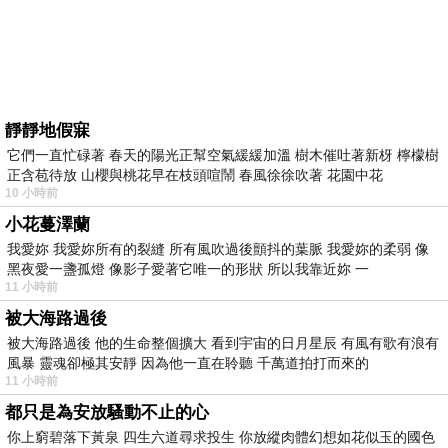
靜靜地假寐
它們一直忙碌著 春天的陽光正幫空氣緩緩加溫 樹木催吐著新枒 檸檬樹
正含苞待放 山櫻與桃花早在枝頭喧鬧 春風徐徐吹著 花園中花
10 小時前
小花蔓澤蘭
我愛妳 我愛妳所有的裂縫 所有風吹過後顫抖的葉脈 我愛妳的柔弱 像
黑夜愛一盞孤燈 像影子愛著它唯一的形狀 所以我靠近妳 一
11 小時前
被大海路過後
被大海路過後 他的生命整個擴大 看到宇宙的日月星辰 有風有歌有浪有
風暴 靈魂卻極其安靜 因為他一直在聆聽 千萬道拍打而來的
11 小時前
都只是為安放騷動不止的心
你上窮碧落下黃泉 四生六道尋求投生 你放縱肉體幻想如花似玉的國色