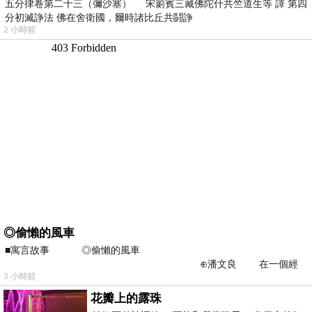
五分律卷第二十三（彌沙塞） 宋罽賓三藏佛陀什共竺道生等 譯 第四
分初滅諍法 佛在舍衛國，爾時諸比丘共鬪諍
2 小時前
◎偷懶的風車
■寓言故事 ◎偷懶的風車
⊕潘文良 在一個經
3 小時前
常颳風的山丘上—&m
花瓣上的露珠