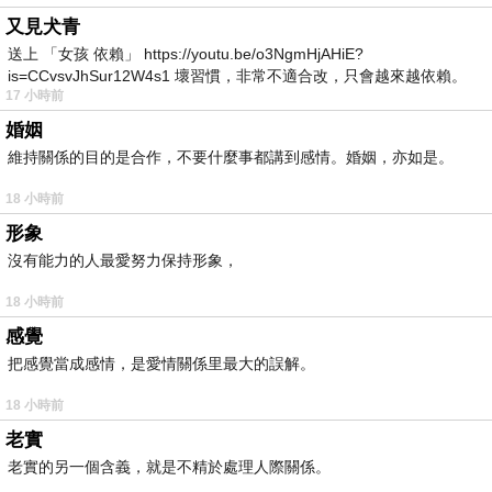
又見犬青
送上 「女孩 依賴」 https://youtu.be/o3NgmHjAHiE?
is=CCvsvJhSur12W4s1 壞習慣，非常不適合改，只會越來越依賴。
17 小時前
我害怕的
婚姻
維持關係的目的是合作，不要什麼事都講到感情。婚姻，亦如是。
18 小時前
形象
沒有能力的人最愛努力保持形象，
18 小時前
感覺
把感覺當成感情，是愛情關係里最大的誤解。
18 小時前
老實
老實的另一個含義，就是不精於處理人際關係。