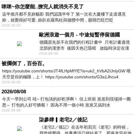
咪咪~你怎麼能..撩完人就消失不見了
這半個月都不見妳貓影 我們認識半年了 第一次在大廈樓下走道遇見
妳，就覺得好可愛..妳趴在羅馬柱與牆體中間，眼睛巴眨巴眨
2026-08-08
歐洲浪遊一個月 - 中途短暫停留德國
德國原先並不在我們的行程計畫中 只有計畫過境
北部的漢堡市 後因天色已昏暗 故臨時決定在漢
2026-08-08
堡市吃晚餐和過夜
被擱倒了，百份百。
https://youtube.com/shorts/JT4fLHpMfYE?is=uk2_hVbA2IJnlyGW 唯
天空是你的極限，上！ https://youtube.com/shorts/G3a1Jhcu4
2026-08-08
2026/08/08
今天一早到公司 哇~ 打包清的好乾淨啊！ 但上班前 崽崽到現場掃一圈
恩～ 打包的人好可憐喔！ 因為不用一個小時 崽崽又搞到水
2026-08-08
柒參肆▎老宅2／後記
《老宅2／後記》在去年初寫完《老宅》的時候，
我曾經覺得，故事應該已經結束了。那座老宅在地