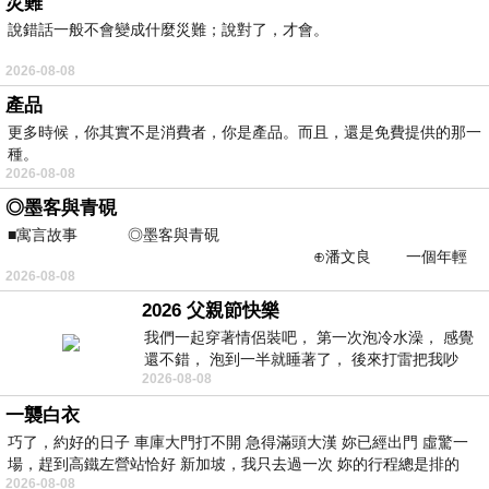
災難
說錯話一般不會變成什麼災難；說對了，才會。
2026-08-08
產品
更多時候，你其實不是消費者，你是產品。而且，還是免費提供的那一
種。
2026-08-08
◎墨客與青硯
■寓言故事 ◎墨客與青硯
⊕潘文良 一個年輕
2026-08-08
的墨客，在京城的古玩肆裡
2026 父親節快樂
我們一起穿著情侶裝吧， 第一次泡冷水澡， 感覺
還不錯， 泡到一半就睡著了， 後來打雷把我吵
2026-08-08
醒， 手
一襲白衣
巧了，約好的日子 車庫大門打不開 急得滿頭大漢 妳已經出門 虛驚一
場，趕到高鐵左營站恰好 新加坡，我只去過一次 妳的行程總是排的
2026-08-08