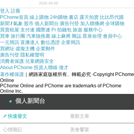
2026-08-08
用以紀念統一義大利統一後的的第一位國
登入
註冊
PChome首頁
線上購物
24h購物
書店
露天拍賣
比比昂代購
新聞
/
氣象
股市
個人新聞台
廣告刊登
加入聯播網
全球購物
買賣租屋
支付連
國際連
Pi 拍錢包
旅遊
服務中心
買車
旅行團
汽車險推薦
線上麻將
雜誌
星座命理
會員中心
一元簡訊
直播達人
數位憑證
企業簡訊
買網址
虛擬主機
企業郵件
廣告刊登
隱私權聲明
消費者保護
兒童網路安全
About PChome
投資人聯絡
徵才
著作權保護
｜網路家庭版權所有、轉載必究
‧Copyright PChome
Online
PChome Online and PChome are trademarks of PChome
Online Inc.
個人新聞台
快速發文
最新文章
心情雜記
美食饗宴