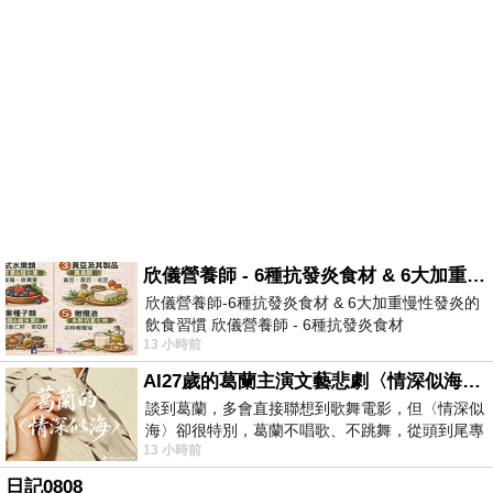
欣儀營養師 - 6種抗發炎食材 & 6大加重慢性發炎的飲食習慣
欣儀營養師-6種抗發炎食材 & 6大加重慢性發炎的
飲食習慣 欣儀營養師 - 6種抗發炎食材
13 小時前
https://www.facebook.com/photo/?fbid=147
AI27歲的葛蘭主演文藝悲劇〈情深似海〉 #戀上老電影 #葛蘭 #粟子
談到葛蘭，多會直接聯想到歌舞電影，但〈情深似
海〉卻很特別，葛蘭不唱歌、不跳舞，從頭到尾專
13 小時前
心演戲。拍攝期間，經常工作超過12個鐘
日記0808