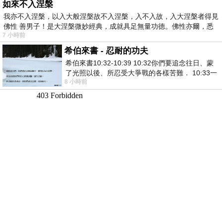
如來不入涅槃
我亦不入涅槃，以入大般涅槃故不入涅槃，入不入故，入大涅槃者得見
佛性 善男子！是大涅槃微妙經典，成就具足無量功德。佛性亦爾，悉
7 小時前
希伯來書 - 忍耐的功夫
希伯來書10:32-10:39 10:32你們要追念往日、蒙
了光照以後、所忍受大爭戰的各樣苦難． 10:33一
8 小時前
面被毀謗、遭患難、成了戲景、叫眾人