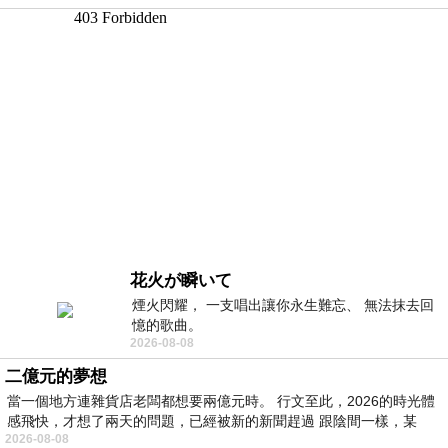
花火が瞬いて
煙火閃耀， 一支唱出讓你永生難忘、 無法抹去回
憶的歌曲。
2026-08-08
二億元的夢想
當一個地方連雜貨店老闆都想要兩億元時。 行文至此，2026的時光體
感飛快，才想了兩天的問題，已經被新的新聞趕過 跟陰間一樣，某
2026-08-08