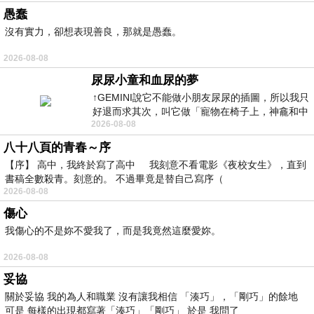
愚蠢
沒有實力，卻想表現善良，那就是愚蠢。
2026-08-08
尿尿小童和血尿的夢
↑GEMINI說它不能做小朋友尿尿的插圖，所以我只
好退而求其次，叫它做「寵物在椅子上，神龕和中
2026-08-08
年人臉孔」的畫了。 六月底
八十八頁的青春～序
【序】 高中，我終於寫了高中 我刻意不看電影《夜校女生》，直到
書稿全數殺青。刻意的。 不過畢竟是替自己寫序（
2026-08-08
傷心
我傷心的不是妳不愛我了，而是我竟然這麼愛妳。
2026-08-08
妥協
關於妥協 我的為人和職業 沒有讓我相信 「湊巧」，「剛巧」的餘地
可是 每樣的出現都寫著「湊巧」「剛巧」 於是 我問了