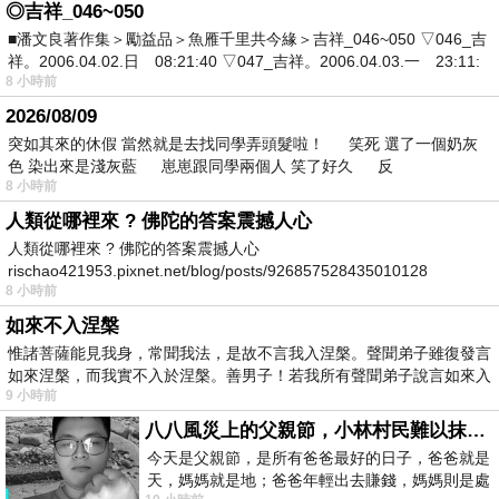
◎吉祥_046~050
■潘文良著作集＞勵益品＞魚雁千里共今緣＞吉祥_046~050 ▽046_吉
祥。2006.04.02.日 08:21:40 ▽047_吉祥。2006.04.03.一 23:11:
8 小時前
2026/08/09
突如其來的休假 當然就是去找同學弄頭髮啦！ 笑死 選了一個奶灰
色 染出來是淺灰藍 崽崽跟同學兩個人 笑了好久 反
8 小時前
人類從哪裡來 ? 佛陀的答案震撼人心
人類從哪裡來 ? 佛陀的答案震撼人心
rischao421953.pixnet.net/blog/posts/926857528435010128
8 小時前
如來不入涅槃
惟諸菩薩能見我身，常聞我法，是故不言我入涅槃。聲聞弟子雖復發言
如來涅槃，而我實不入於涅槃。善男子！若我所有聲聞弟子說言如來入
9 小時前
八八風災上的父親節，小林村民難以抹滅的痛
今天是父親節，是所有爸爸最好的日子，爸爸就是
天，媽媽就是地；爸爸年輕出去賺錢，媽媽則是處