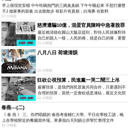
早上很現世安穩 中午吃碗熱門的三媽臭臭鍋 下午午睡起來 不想打擾雙
子J 做家事的節奏 出去散散步 有影片有真相：白海豚 在飲料
13 小時前
慈濟遭騙10億，混蛋官員陳時中急著脫罪
最近賴清德在圓山大飯店提到，對待人民就像對待
自己的親人一樣，人民的痛，就是自己的痛，要愛
15 小時前
民如親，說的這麼好聽，實際上根本沒做
八月八日 荷塘清韻
16 小時前
狂砍公視預算，民進黨一哭二鬧三上吊
嚴審預算，是我們與民眾黨共同合作，只要遇到不
合理的預算，當然一定會砍或是凍結，最近文化部
16 小時前
要編列公視和Taiwan plus預算，在110年
春燕---(二)
《 春 燕 》 三、你們唱戲的 春燕考進輔仁大學。平日在學校工讀，晚
上在學校附近的餐廳當外場。寒暑假白天到鎮公所幫忙整理文件
16 小時前