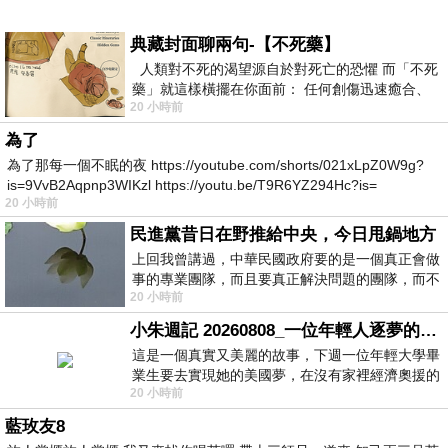
典藏封面聊兩句-【不死藥】
人類對不死的渴望源自於對死亡的恐懼 而「不死
藥」就這樣橫擺在你面前： 任何創傷迅速癒合、
20 小時前
停止衰老、痛覺消失…堪
為了
為了那每一個不眠的夜 https://youtube.com/shorts/021xLpZ0W9g?
is=9VvB2Aqpnp3WIKzl https://youtu.be/T9R6YZ294Hc?is=
20 小時前
民進黨昔日在野推給中央，今日甩鍋地方
上回我曾講過，中華民國政府要的是一個真正會做
事的專業團隊，而且要真正解決問題的團隊，而不
20 小時前
是只會到處甩鍋的雙標團隊，最近民進黨
小朱週記 20260808_一位年輕人逐夢的真實故事
這是一個真實又美麗的故事，下週一位年輕大學畢
業生要去實現她的美國夢，在沒有家裡經濟奧援的
20 小時前
情況下，靠著自我努力工作累積出國基
藍玫友8