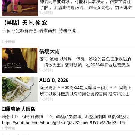
帥氣阿弟被調線， 可能和我常聊天， 作業主管紅
了眼， 阻隔我們隔兩邊。 昨天又問他， 前天她穿
3 小時前
什麼顏色衣服， 不經
【轉貼】天 地 侘 寂
言多!不定就解吾意..吾輩尚知..詩魂不滅..
3 小時前
借場大雨
麥可·波頓 以渾厚、低沉、沙啞的音色征服歌迷的
「情歌天王」麥可波頓，在2023年底發現罹患腦
5 小時前
瘤「祈禱早日康復，一切都好」。
AUG 8, 2026
近況更新＊＊本周8/4是入職滿三個月＊＊ 因為上
班可以戴耳機所以有時辦公會聽音樂 沒有特別固
7 小時前
定哪天但就是一周某一天會固定聽'90
C囉濃眉大眼版
橋係土D，但係夠傳神 「D」辦證好失禮咩。我堅強復國 國復強堅我
https://youtube.com/shorts/g9LsieQZzl8?is=hPUYUxMZMc2fLPlk
7 小時前