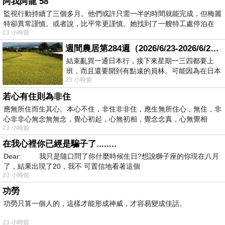
阿我阿龍 58
監視行動持續了三個多月。他們或許只需一半的時間就能完成，但梅麗
特卻異常謹慎。或者說，比平常更謹慎。她找到了一艘特工處停泊在
23 小時前
週間農居第284週（2026/6/23-2026/6/24) 夏至 金黃稻浪洋溢豐收喜悅
結束亂買一通日本行，接下來星期一三四都要上
班，而且還要開到有點遠的員林。可能因為在日本
23 小時前
花不少錢，星期一出門上班時，心裡沒有一
若心有住則為非住
應無所住而生其心。本心不住，非住非非住，應生無所住心，無住，非
心非非心無念無無念，覺心初起，心無初相，覺念念真，心無覺相
23 小時前
在我心裡你已經是騙子了........
Dear: 我只是隨口問了你什麼時候生日?想說獅子座的你現在八月
了，結果出現了20，我不 可置信地看著這個
23 小時前
功勞
功勞只算一個人的，這樣才能形成神威，才容易變成佳話。
23 小時前