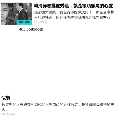
賴清德怒批盧秀燕，就是徹頭徹尾的心虛
賴清德大總統，我覺得你好像說錯了！你在台中替
何欣純輔選，用各種尖酸刻薄的說詞批判盧秀燕，
16 小時前
罵她施政滿意度輸給陳其邁，甚至還說盧
假裝
假裝對他人有興趣和忽視他人對自己的這種假裝，是社會關係維持的主
因。
16 小時前