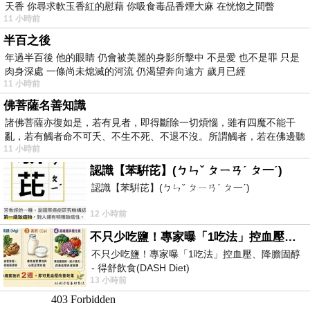
天香 你尋求軟玉香紅的慰藉 你吸食毒品香煙大麻 在恍惚之間瞥
11 小時前
半百之後
年過半百後 他的眼睛 仍會被美麗的身影所擊中 不是愛 也不是罪 只是
肉身深處 一條尚未熄滅的河流 仍渴望奔向遠方 歲月已經
11 小時前
佛菩薩名善知識
諸佛菩薩亦復如是，若有見者，即得斷除一切煩惱，雖有四魔不能干
亂，若有觸者命不可夭、不生不死、不退不沒。所謂觸者，若在佛邊聽
11 小時前
受
認識【苯騈芘】(ㄅㄣˇ ㄆㄧㄢˊ ㄆ一ˊ)
認識【苯騈芘】(ㄅㄣˇ ㄆㄧㄢˊ ㄆ一ˊ)
12 小時前
不只少吃鹽！專家曝「1吃法」控血壓、降膽固醇 - 得舒飲食(DASH Diet)
不只少吃鹽！專家曝「1吃法」控血壓、降膽固醇
- 得舒飲食(DASH Diet)
13 小時前
https://www.facebook.com/dietitiansophia/posts/p