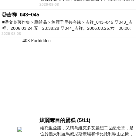
2026-08-08
震中倒塌，七個人終於離開那片黑暗，
◎吉祥_043~045
■潘文良著作集＞勵益品＞魚雁千里共今緣＞吉祥_043~045 ▽043_吉
祥。2006.03.24.五 23:38:28 ▽044_吉祥。2006.03.25.六 00:00:
2026-08-08
炫麗奪目的蛋糕 (5/11)
維托里亞諾，又稱為維克多艾曼紐二世紀念堂，是
位於義大利羅馬威尼斯廣場和卡比托利歐山之間，