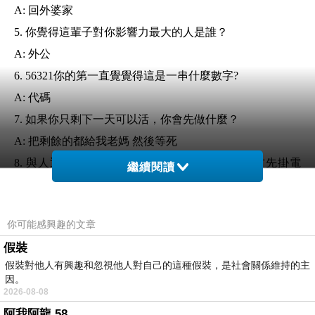
A: 回外婆家
5. 你覺得這輩子對你影響力最大的人是誰？
A: 外公
6. 56321你的第一直覺覺得這是一串什麼數字?
A: 代碼
7. 如果你只剩下一天可以活，你會先做什麼？
A: 把剩餘的都給我老媽 然後等死
8. 與人通電話時，你會自己先掛電話還是等對方先掛電
繼續閱讀
話？
A: 等對方先掛電話
你可能感興趣的文章
9.你聽過台灣發生過的嚴重事件是什麼？
假裝
A: 玻璃娃娃事件
假裝對他人有興趣和忽視他人對自己的這種假裝，是社會關係維持的主
10. 你家中的信仰是屬於哪種，有祭拜哪尊神祇呢?或是其
因。
2026-08-08
他？
阿我阿龍 58