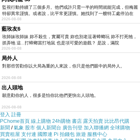
A: 媽祖
監視行動持續了三個多月。他們或許只需一半的時間就能完成，但梅麗
11. 如果可以選一位明星共度晚餐，你第一想到是誰？
特卻異常謹慎。或者說，比平常更謹慎。她找到了一艘特工處停泊在
2026-08-08
A: 蔡健雅
藍玫友6
12. 如果這世界上，只剩下老師/建築師/設計師/醫師/會計
玫師妹玫師妹 妳不殺生，實屬可貴 妳也別老逗著蟑螂玩 妳不打死牠，
師//律師/理財師，在一定會錄取的情況下，你會選擇上述
抓弄牠 這...打蟑螂當打地鼠 也是項可愛的遊戲？ 是說，滿院
哪一個職業？為什麼?
2026-08-08
局外人
A: 都不喜歡
對那些苦勸你以大局為重的人來說，你只是他們眼中的局外人。
13.如果你可以認識一個虛構人物，你會選擇誰？
A: 辛普森
2026-08-08
出人頭地
14. 你通常是如何面對別人的讚美的？為什麼？
願意勸你的人，很多是怕你比他們更快出人頭地。
A: 感謝
15. 你用的是注音打字還是倉頡或是其他?
2026-08-08
登入
註冊
A: 注音
PChome首頁
線上購物
24h購物
書店
露天拍賣
比比昂代購
16. 你覺得自己最棒的外型優點是什麼？
新聞
/
氣象
股市
個人新聞台
廣告刊登
加入聯播網
全球購物
買賣租屋
支付連
國際連
Pi 拍錢包
旅遊
服務中心
A:沒有