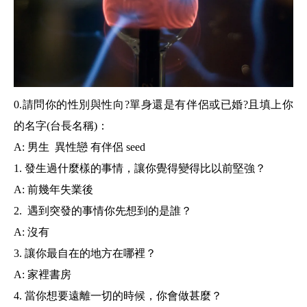
0.請問你的性別與性向?單身還是有伴侶或已婚?且填上你
的名字(台長名稱)：
A: 男生 異性戀 有伴侶 seed
1. 發生過什麼樣的事情，讓你覺得變得比以前堅強？
A: 前幾年失業後
2. 遇到突發的事情你先想到的是誰？
A: 沒有
3. 讓你最自在的地方在哪裡？
A: 家裡書房
4. 當你想要遠離一切的時候，你會做甚麼？