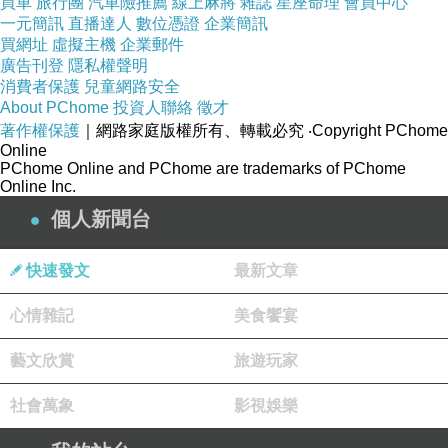
買車
旅行團
汽車險推薦
線上麻將
雜誌
星座命理
會員中心
17. 你覺得自己最好的個性優點是什麼？
一元簡訊
直播達人
數位憑證
企業簡訊
買網址
虛擬主機
企業郵件
A: 沒有
廣告刊登
隱私權聲明
18. 你相信一見鐘情，還是日久生情？
消費者保護
兒童網路安全
About PChome
投資人聯絡
徵才
A:日久生情
著作權保護
｜網路家庭版權所有、轉載必究
‧Copyright PChome
19. 你相信自己會有靈魂伴侶這件事嗎？
Online
PChome Online and PChome are trademarks of PChome
A:不信 沒那種東西
Online Inc.
20. 你會很相信星座並且在生活中讓他影響你的決定嗎？
個人新聞台
A:不會
21. 你會怎麼面對你非常討厭的人？
快速發文
最新文章
A: 不在意除非對方得寸進尺 那就有必要處理
心情雜記
美食饗宴
22. 你最近在YT平台看什麼影片？可以分享網址給主辦嗎?
A: 沒有
藝文欣賞
旅遊玩家
23. 有一件東西是你非常想要的非常想得到，但是必須用你
社會萬象
影視娛樂
自身的東西來交換且最珍貴的東西，你願意交換嗎？