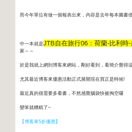
而今年單位有做一個報表出來，內容是去年每本圖書借
JTB自在旅行06：荷蘭-比利時
中一本就是
家～～
於是我就上網到博客來網站，剛好看到，看簡介覺得
尤其最近博客來優惠活動正式展開現在買正是時候!
最近真的很需要多看書，不然感覺腦袋快被掏空囉
變笨就糟糕了~
【博客來5折優惠】