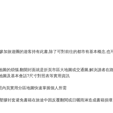
用,參加旅遊團的遊客持有此書,除了可對前往的都市有基本概念,也
尋地圖的煩惱.翻開封面就是折頁市區大地圖或交通圖,解決讀者在
區地圖及基本會話?尺寸對照表等實用資訊
對照內頁實用分區地圖快速掌握個人所需
加裝塑膠封套避免書籍在旅途中因反覆翻閱或日曬雨淋造成書籍損壞