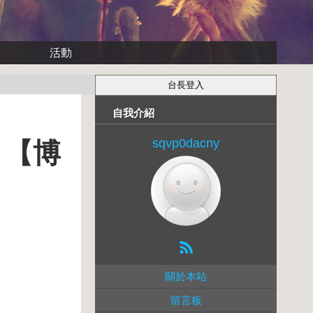
活動
自我介紹
sqvp0dacny
 【博
關於本站
留言板