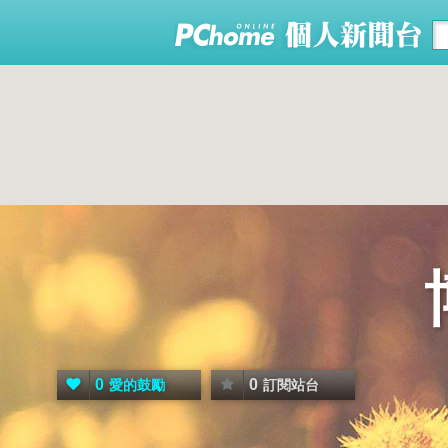
0
0
愛的鼓勵
訂閱站台