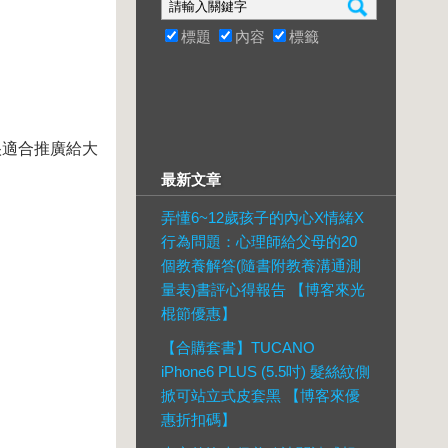
標題
內容
標籤
很適合推廣給大
最新文章
弄懂6~12歲孩子的內心X情緒X
行為問題：心理師給父母的20
個教養解答(隨書附教養溝通測
量表)書評心得報告 【博客來光
棍節優惠】
【合購套書】TUCANO
iPhone6 PLUS (5.5吋) 髮絲紋側
掀可站立式皮套黑 【博客來優
惠折扣碼】