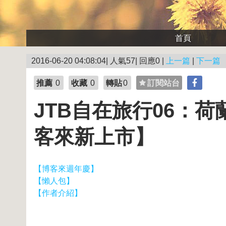
首頁
2016-06-20 04:08:04| 人氣57| 回應0 |
上一篇
|
下一篇
推薦
0
收藏
0
轉貼
0
訂閱站台
JTB自在旅行06：荷
客來新上市】
【博客來週年慶】
【懶人包】
【作者介紹】