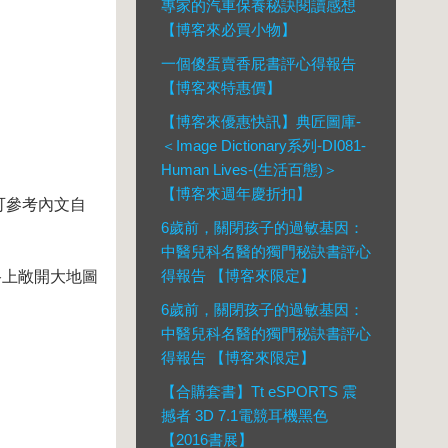
專家的汽車保養秘訣閱讀感想
【博客來必買小物】
一個傻蛋賣香屁書評心得報告
【博客來特惠價】
【博客來優惠快訊】典匠圖庫-
＜Image Dictionary系列-DI081-
Human Lives-(生活百態)＞
【博客來週年慶折扣】
可參考內文自
6歲前，關閉孩子的過敏基因：
中醫兒科名醫的獨門秘訣書評心
得報告 【博客來限定】
路上敞開大地圖
6歲前，關閉孩子的過敏基因：
中醫兒科名醫的獨門秘訣書評心
得報告 【博客來限定】
【合購套書】Tt eSPORTS 震
撼者 3D 7.1電競耳機黑色
【2016書展】