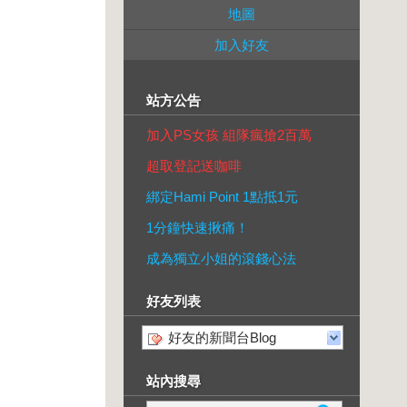
地圖
加入好友
站方公告
加入PS女孩 組隊瘋搶2百萬
超取登記送咖啡
綁定Hami Point 1點抵1元
1分鐘快速揪痛！
成為獨立小姐的滾錢心法
好友列表
好友的新聞台Blog
。
站內搜尋