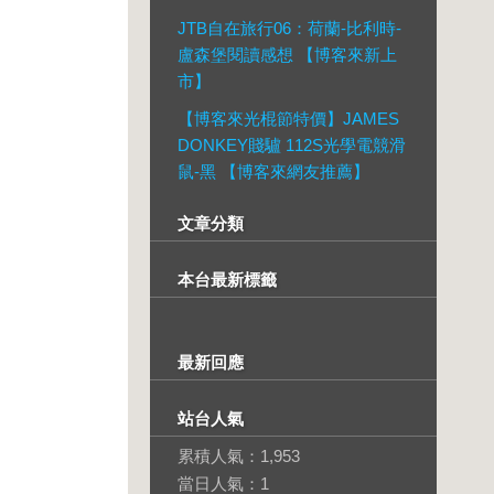
JTB自在旅行06：荷蘭-比利時-
盧森堡閱讀感想 【博客來新上
市】
【博客來光棍節特價】JAMES
DONKEY賤驢 112S光學電競滑
鼠-黑 【博客來網友推薦】
文章分類
本台最新標籤
最新回應
站台人氣
累積人氣：
1,953
當日人氣：
1