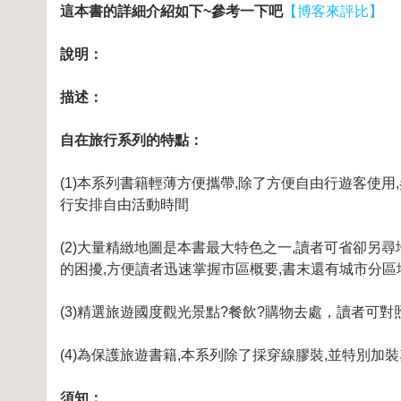
這本書的詳細介紹如下~參考一下吧
【博客來評比】
說明：
描述：
自在旅行系列的特點：
(1)本系列書籍輕薄方便攜帶,除了方便自由行遊客使
行安排自由活動時間
(2)大量精緻地圖是本書最大特色之一,讀者可省卻另
的困擾,方便讀者迅速掌握市區概要,書末還有城市分
(3)精選旅遊國度觀光景點?餐飲?購物去處，讀者可
(4)為保護旅遊書籍,本系列除了採穿線膠裝,並特別
須知：