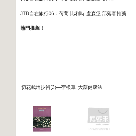
JTB自在旅行06：荷蘭-比利時-盧森堡 部落客推薦
熱門推薦！
切花栽培技術(3)—宿根草
大蒜健康法