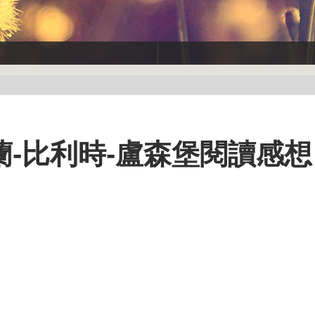
蘭-比利時-盧森堡閱讀感想