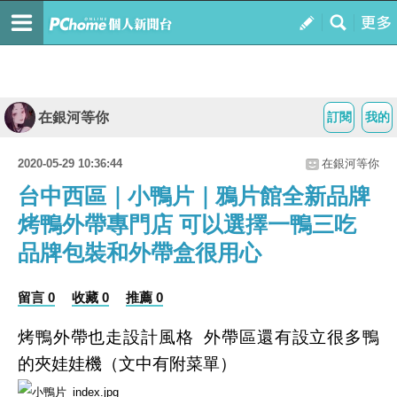
在銀河等你
訂閱
我的
2020-05-29 10:36:44
在銀河等你
台中西區｜小鴨片｜鴉片館全新品牌
烤鴨外帶專門店 可以選擇一鴨三吃
品牌包裝和外帶盒很用心
留言 0
收藏 0
推薦 0
烤鴨外帶也走設計風格 外帶區還有設立很多鴨
的夾娃娃機（文中有附菜單）