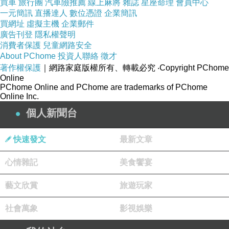
買車
旅行團
汽車險推薦
線上麻將
雜誌
星座命理
會員中心
我們到的時候還不是用餐尖峰時段，但是烤鴨出爐的數量是固定的，我
一元簡訊
直播達人
數位憑證
企業簡訊
們等了約莫15分鐘才有整隻烤鴨，強烈建議事先預定再依時間過來取。
買網址
虛擬主機
企業郵件
廣告刊登
隱私權聲明
小鴨片有配合現代人熱愛打卡的風氣，準備一些可以拍照的可愛標語
消費者保護
兒童網路安全
牌，讓等候的時間不會太無聊
About PChome
投資人聯絡
徵才
著作權保護
｜網路家庭版權所有、轉載必究
‧Copyright PChome
Online
PChome Online and PChome are trademarks of PChome
Online Inc.
最妙的是角落還有一台夾娃娃機XDD
個人新聞台
這個也太有趣了！一次十元，如果有使命必達的勝負欲，也可以直接購
買，好像一百多塊就能成全
快速發文
最新文章
心情雜記
美食饗宴
裡面滿滿都是可愛的飛禽動物娃娃，最吸睛的是這隻烤鴨小抱枕
藝文欣賞
旅遊玩家
不知道是不是有人真的成功夾走抱回家了XDDD
社會萬象
影視娛樂