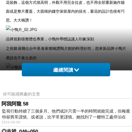
花裝飾，這個方式很高明，外觀不用完全拉皮，也不用全部重新施作牆
面或是整片覆蓋，大面積的鏤空保留屋內的採光，窗花的設計也很有巧
思。大大稱讚！
品牌規劃很整體也專業，小鴨外帶標誌讓人印象深刻
之前聽過幾位台中美食家都稱讚鴨片館的料理好吃，想來新品牌小鴨片
應該也不會太差的
繼續閱讀
點餐和外帶等候區，很用心的規劃設計，頗有茶樓的感覺
你可能感興趣的文章
1號~6號是全鴨組合，可以選一鴨二吃或三吃，烤鴨和醬爆、鹽酥、鴨
阿我阿龍 58
湯三選一或三選二。7號~9號是半隻的一鴨二吃組合，鴨骨只能選一種
監視行動持續了三個多月。他們或許只需一半的時間就能完成，但梅麗
料理方式
特卻異常謹慎。或者說，比平常更謹慎。她找到了一艘特工處停泊在
2026-08-08
因為要帶去朋友那裡，鴨架骨湯感覺比較麻煩，我們挑了四號組合，一
◎吉祥_046~050