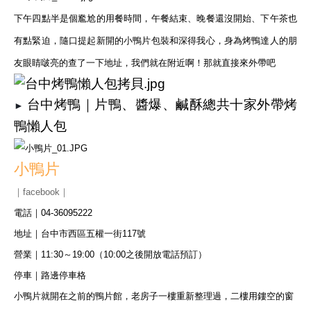
下午四點半是個尷尬的用餐時間，午餐結束、晚餐還沒開始、下午茶也
有點緊迫，隨口提起新開的小鴨片包裝和深得我心，身為烤鴨達人的朋
友眼睛啵亮的查了一下地址，我們就在附近啊！那就直接來外帶吧
台中烤鴨｜片鴨、醬爆、鹹酥總共十家外帶烤
►
鴨懶人包
小鴨片
｜facebook｜
電話｜04-36095222
地址｜台中市西區五權一街117號
營業｜11:30～19:00（10:00之後開放電話預訂）
停車｜路邊停車格
小鴨片就開在之前的鴨片館，老房子一樓重新整理過，二樓用鏤空的窗