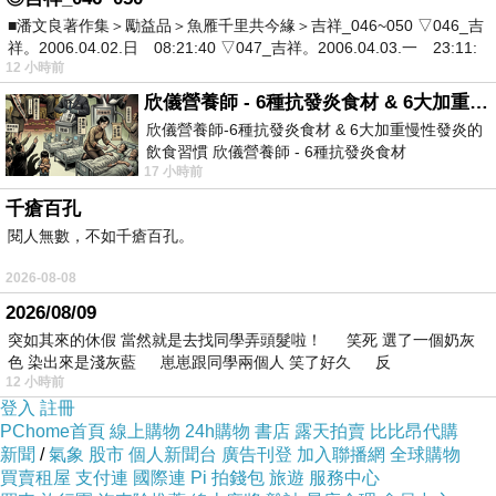
鴨三吃的醬爆炒骨、鹽酥鴨骨和當然會有的片鴨。荷葉餅、甜麵醬、蔥
■潘文良著作集＞勵益品＞魚雁千里共今緣＞吉祥_046~050 ▽046_吉
段和小黃瓜都有附，不夠的朋友也可以加購。很特別的是小鴨片有賣夾
祥。2006.04.02.日 08:21:40 ▽047_吉祥。2006.04.03.一 23:11:
12 小時前
餡刈包和捲餅，這兩樣可以單點，下次可以試試看
欣儀營養師 - 6種抗發炎食材 & 6大加重慢性發炎的飲食習慣
欣儀營養師-6種抗發炎食材 & 6大加重慢性發炎的
滷味和涼拌的總類都在冷藏櫃裡，可以在櫃台直接挑選
飲食習慣 欣儀營養師 - 6種抗發炎食材
17 小時前
https://www.facebook.com/photo/?fbid=147
千瘡百孔
閱人無數，不如千瘡百孔。
櫃檯右邊是餅皮區，這裡應該是製作荷葉餅、捲餅和刈包的地方
2026-08-08
2026/08/09
突如其來的休假 當然就是去找同學弄頭髮啦！ 笑死 選了一個奶灰
做好了會現場叫號，圖中的外帶盒是半隻鴨片，過去一點有黑色窗花圖
色 染出來是淺灰藍 崽崽跟同學兩個人 笑了好久 反
12 小時前
案的是全鴨外帶盒
登入
註冊
PChome首頁
線上購物
24h購物
書店
露天拍賣
比比昂代購
新聞
/
氣象
股市
個人新聞台
廣告刊登
加入聯播網
全球購物
買賣租屋
支付連
國際連
Pi 拍錢包
旅遊
服務中心