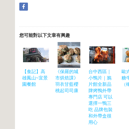
您可能對以下文章有興趣
【食記】高
《保羅的城
台中西區｜
歐
雄鳳山~宜景
市烘焙課》
小鴨片｜鴉
糖
園餐館
羽衣甘藍櫻
片館全新品
（
桃起司司康
牌烤鴨外帶
專門店 可以
選擇一鴨三
吃 品牌包裝
和外帶盒很
用心