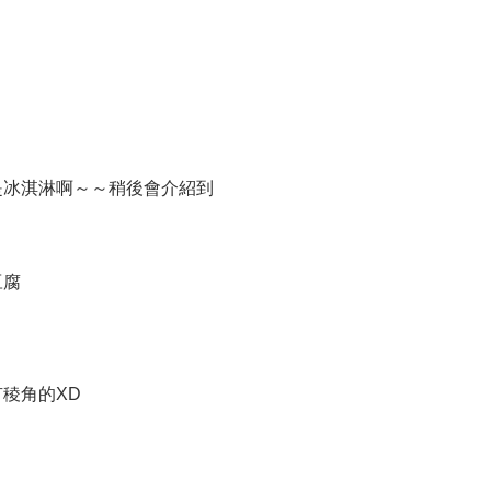
是冰淇淋啊～～稍後會介紹到
豆腐
稜角的XD