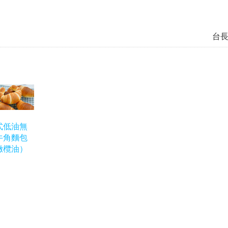
台
式低油無
牛角麵包
橄欖油）