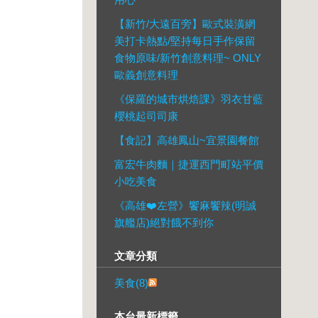
【新竹/大遠百旁】歐式裝潢網
美打卡熱點/堅持每日手作保留
食物原味/新竹創意料理~ ONLY
歐義創意料理
《保羅的城市烘焙課》羽衣甘藍
櫻桃起司司康
【食記】高雄鳳山~宜景園餐館
富宏牛肉麵｜捷運西門町站平價
小吃美食
《高雄❤️左營》饗麻饗辣(明誠
旗艦店)絕對餓不到你
文章分類
美食(8)
本台最新標籤