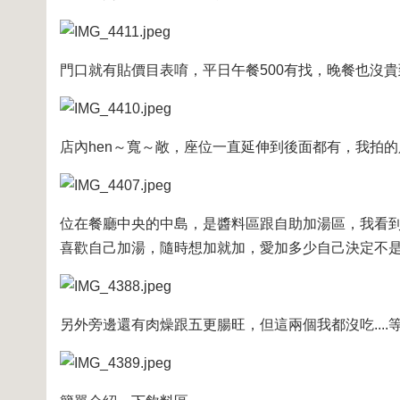
門口就有貼價目表唷，平日午餐500有找，晚餐也沒
店內hen～寬～敞，座位一直延伸到後面都有，我拍
位在餐廳中央的中島，是醬料區跟自助加湯區，我看
喜歡自己加湯，隨時想加就加，愛加多少自己決定不
另外旁邊還有肉燥跟五更腸旺，但這兩個我都沒吃...