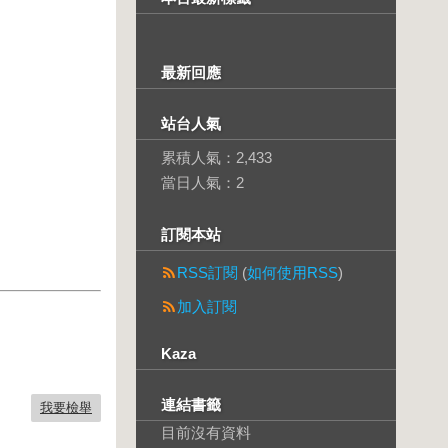
最新回應
站台人氣
累積人氣：
2,433
當日人氣：
2
訂閱本站
RSS訂閱
(
如何使用RSS
)
加入訂閱
Kaza
連結書籤
我要檢舉
目前沒有資料