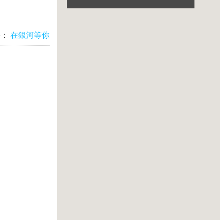
長：
在銀河等你