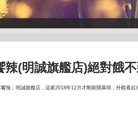
饗辣(明誠旗艦店)絕對餓
饗辣」明誠旗艦店，這家2018年12月才剛新開幕唷，外觀看起