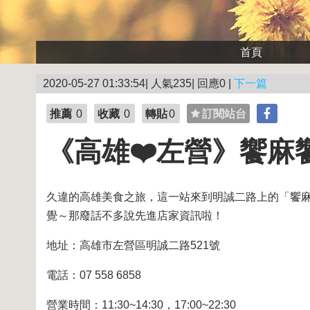
首頁
2020-05-27 01:33:54| 人氣235| 回應0 |
下一篇
推薦
0
收藏
0
轉貼
0
訂閱站台
《高雄❤️左營》饗麻
久違的高雄美食之旅，這一站來到明誠二路上的「饗麻
覺～那廢話不多說先進店家資訊啦！
地址：高雄市左營區明誠二路521號
電話：07 558 6858
營業時間：11:30~14:30，17:00~22:30