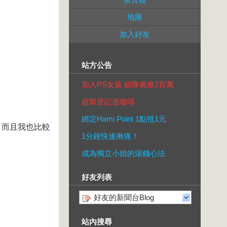
地圖
加入好友
站方公告
加入PS女孩 組隊瘋搶2百萬
超取登記送咖啡
綁定Hami Point 1點抵1元
，而且我也比較
1分鐘快速揪痛！
成為獨立小姐的滾錢心法
好友列表
好友的新聞台Blog
站內搜尋