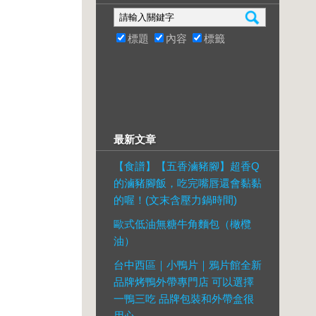
標題
內容
標籤
最新文章
【食譜】【五香滷豬腳】超香Q
的滷豬腳飯，吃完嘴唇還會黏黏
的喔！(文末含壓力鍋時間)
歐式低油無糖牛角麵包（橄欖
油）
台中西區｜小鴨片｜鴉片館全新
品牌烤鴨外帶專門店 可以選擇
一鴨三吃 品牌包裝和外帶盒很
用心