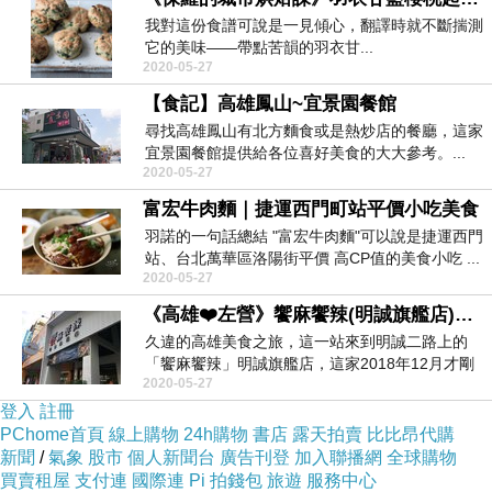
我對這份食譜可說是一見傾心，翻譯時就不斷揣測
它的美味——帶點苦韻的羽衣甘...
2020-05-27
【食記】高雄鳳山~宜景園餐館
尋找高雄鳳山有北方麵食或是熱炒店的餐廳，這家
宜景園餐館提供給各位喜好美食的大大參考。...
2020-05-27
富宏牛肉麵｜捷運西門町站平價小吃美食
羽諾的一句話總結 "富宏牛肉麵"可以說是捷運西門
站、台北萬華區洛陽街平價 高CP值的美食小吃 ...
2020-05-27
《高雄❤️左營》饗麻饗辣(明誠旗艦店)絕對餓不到你
久違的高雄美食之旅，這一站來到明誠二路上的
「饗麻饗辣」明誠旗艦店，這家2018年12月才剛
2020-05-27
新開幕唷，...
登入
註冊
PChome首頁
線上購物
24h購物
書店
露天拍賣
比比昂代購
新聞
/
氣象
股市
個人新聞台
廣告刊登
加入聯播網
全球購物
買賣租屋
支付連
國際連
Pi 拍錢包
旅遊
服務中心