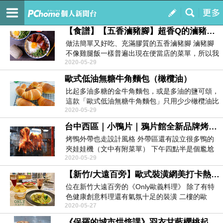
在銀河等你
訂閱
我的
【食譜】【五香滷豬腳】超香Q的滷豬腳飯，吃完嘴唇還會黏黏的喔！(文末含壓力鍋時間)
做法簡單又好吃、充滿膠質的五香滷豬腳 滷豬腳
不像雞腿飯一樣普遍出現在便當店的菜單，所以我
2020-05-29
以前一...
歐式低油無糖牛角麵包（橄欖油）
比起多油多糖的金牛角麵包，或是多油的鹽可頌，
這款「歐式低油無糖牛角麵包」只用少少橄欖油比
2020-05-29
較輕盈，...
台中西區｜小鴨片｜鴉片館全新品牌烤鴨外帶專門店 可以選擇一鴨三吃 品牌包裝和外帶盒很用心
烤鴨外帶也走設計風格 外帶區還有設立很多鴨的
夾娃娃機（文中有附菜單） 下午四點半是個尷尬
2020-05-29
的用餐...
【新竹/大遠百旁】歐式裝潢網美打卡熱點/堅持每日手作保留食物原味/新竹創意料理~ ONLY歐義創意料理
位在新竹大遠百旁的《Only歐義料理》 除了有特
色健康創意料理還有氣氛十足的裝潢 二樓的歐
2020-05-27
風...
《保羅的城市烘焙課》羽衣甘藍櫻桃起司司康