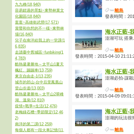
九九峰(18,940)
容易錯過的景點~東勢林業文
離島
化園區(18,840)
發表時間：2015-
逛逛~高雄衛武營(17,571)
賞螢和你想的不一樣~東勢林
海水正藍-
場(16,840)
澎湖可玩 搭乘..
兒子在南洋給我上的一堂課(1
6,835)
離島
走讀臺中舊城區~funbiking(1
發表時間：2015-04-10 21:11:
4,783)
酷熱避暑勝地～太平山1夏天
楓紅、蹦蹦車(13,759)
海水正藍-
東京自由走-1(13,235)
澎湖必拍-謀殺
城市的郊山-台中后里鳳凰山
登山步道(13,003)
離島
酷熱避暑勝地～太平山2翠峰
發表時間：2015-04-09 09:01:
湖、溫泉(12,810)
疫情+戰爭+生活(12,476)
海水正藍-
老梅綠石槽~季節限定(12,46
澎湖的玩法很簡單
2)
南洋的第二課(12,259)
離島
每個人都有一段火車記憶(11,