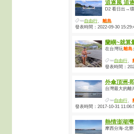
追逐風 追逐
D2 看日出→環島
自由行
、
離島
發表時間：2022-09-30 15:29:
蘭嶼~就算
在台灣玩
離島
自由行
、
發表時間：2022-
外傘頂洲-
台灣最大的離岸
自由行
、
發表時間：2017-10-31 11:06:
熱情澎湖灣
摩西分海-北寮