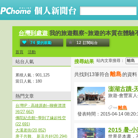
台灣到處遊
我的旅遊觀察~旅遊的本質在體驗
74
12
愛的鼓勵
訂閱站台
首頁
活動
站內文章搜尋：
站台人氣
搜尋結果
離島
共找到13筆符合
的資
累積人氣：
901,125
當日人氣：
180
澎湖古蹟-
旅遊-會豐富人
熱門文章
台灣IP ‧ 高雄原創─聊療漂漂
離島
河(27,662)
發表時間：2015-04-14 08:20:
佛陀紀念館~學到了緣起性空
(22,691)
2015 暑
大溪老街(20,852)
庚子共難、 新丑共好(20,294)
世界是本書，不