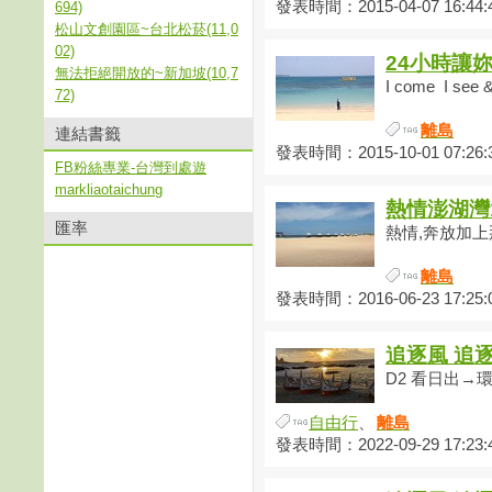
發表時間：2015-04-07 16:44:
694)
松山文創園區~台北松菸(11,0
02)
24小時讓
無法拒絕開放的~新加坡(10,7
I come I see &
72)
離島
連結書籤
發表時間：2015-10-01 07:26:
FB粉絲專業-台灣到處遊
markliaotaichung
熱情澎湖灣
匯率
熱情,奔放加上那
離島
發表時間：2016-06-23 17:25:
追逐風 追逐
D2 看日出→環島
自由行
、
離島
發表時間：2022-09-29 17:23: