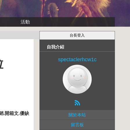
活動
自我介紹
spectaclerhcw1c
粒
銷.開箱文.優缺
關於本站
留言板