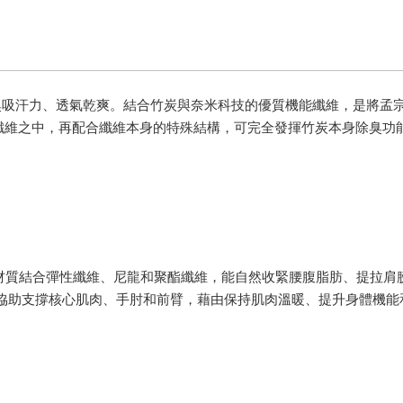
除臭吸汗力、透氣乾爽。結合竹炭與奈米科技的優質機能纖維，是將孟宗竹
纖維之中，再配合纖維本身的特殊結構，可完全發揮竹炭本身除臭功
材質結合彈性纖維、尼龍和聚酯纖維，能自然收緊腰腹脂肪、提拉肩
協助支撐核心肌肉、手肘和前臂，藉由保持肌肉溫暖、提升身體機能