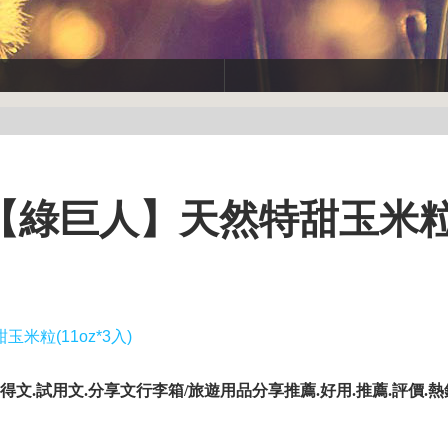
品【綠巨人】天然特甜玉米
米粒(11oz*3入)
得文.試用文.分享文行李箱/旅遊用品分享推薦.好用.推薦.評價.熱