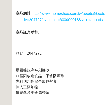
商品網址
:
http://www.momoshop.com.tw/goods/GoodsD
i_code=2047271&memid=6000000188&cid=apuad&
商品訊息功能
:
品號：2047271
最圓熟飽滿時刻採收
非基因改造食品，不含防腐劑
專利切割保留全穀物營養
無人工添加物
無農藥及重金屬殘留