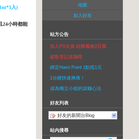
地圖
z*3入)
加入好友
且24小時都能
站方公告
加入PS女孩 組隊瘋搶2百萬
超取登記送咖啡
綁定Hami Point 1點抵1元
1分鐘快速揪痛！
成為獨立小姐的滾錢心法
好友列表
好友的新聞台Blog
站內搜尋