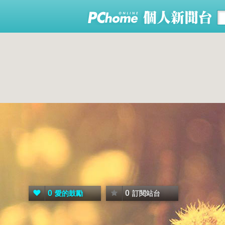
0
0
愛的鼓勵
訂閱站台