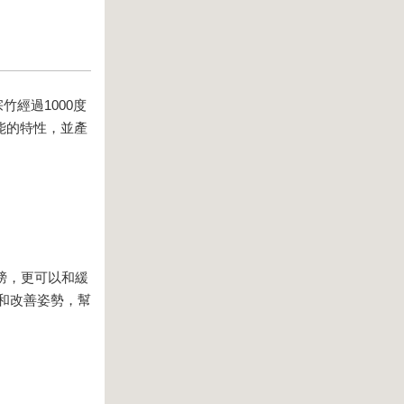
經過1000度
能的特性，並產
膀，更可以和緩
和改善姿勢，幫