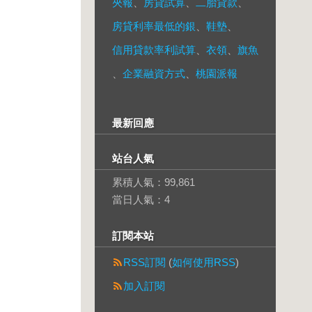
夾報
、
房貸試算
、
二胎貸款
、
房貸利率最低的銀
、
鞋墊
、
信用貸款率利試算
、
衣領
、
旗魚
、
企業融資方式
、
桃園派報
最新回應
站台人氣
累積人氣：
99,861
當日人氣：
4
訂閱本站
RSS訂閱
(
如何使用RSS
)
加入訂閱