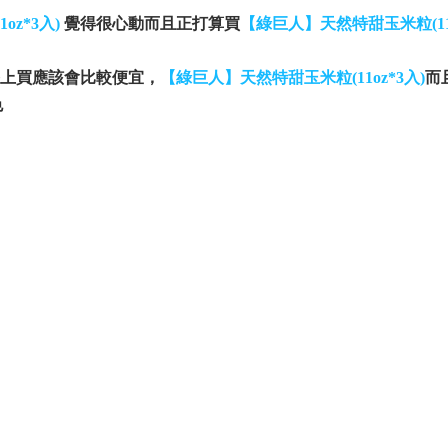
z*3入)
覺得很心動而且正打算買
【綠巨人】天然特甜玉米粒(11o
上買應該會比較便宜，
【綠巨人】天然特甜玉米粒(11oz*3入)
而
色