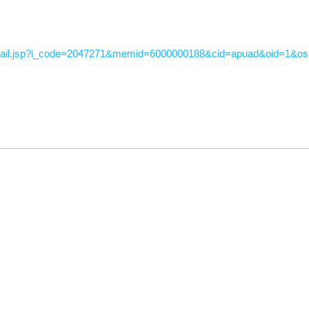
tail.jsp?i_code=2047271&memid=6000000188&cid=apuad&oid=1&o