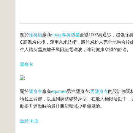
關於
除臭襪
廠商
snug
:
腳臭剋星
全襪100?臭通紗，超強
C高溫炭化後，運用奈米技術，將竹炭粉末完全地融合於
生人體所需負離子與阻絕電磁波，達到健康穿襪的舒適。
塑身衣
關於
塑身衣
廠商
equmen
男性塑身衣:
男塑身衣
的設計強調
地拉直背部，以達到調整姿勢身型。在最大極限活動中，
助提升運動時的最佳肌能和減少受傷風險。
魚鬆
丸文