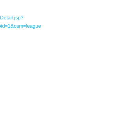
etail.jsp?
oid=1&osm=league