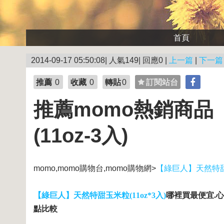
首頁
2014-09-17 05:50:08| 人氣149| 回應0 |
上一篇
|
下一篇
推薦
0
收藏
0
轉貼
0
訂閱站台
推薦momo熱銷商
(11oz-3入)
momo,momo購物台,momo購物網>
【綠巨人】天然特甜玉
【綠巨人】天然特甜玉米粒(11oz*3入)
哪裡買最便宜.心
點比較