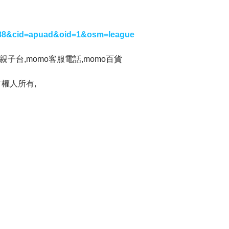
88&cid=apuad&oid=1&osm=league
mo親子台,momo客服電話,momo百貨
權人所有,