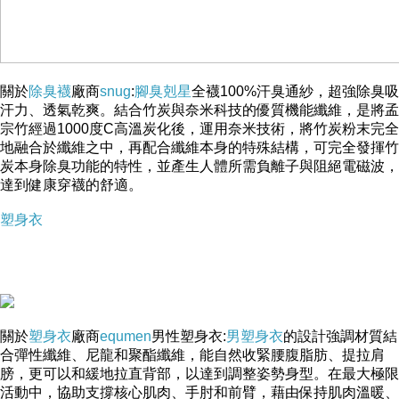
關於
除臭襪
廠商
snug
:
腳臭剋星
全襪100%汗臭通紗，超強除臭吸
汗力、透氣乾爽。結合竹炭與奈米科技的優質機能纖維，是將孟
宗竹經過1000度C高溫炭化後，運用奈米技術，將竹炭粉末完全
地融合於纖維之中，再配合纖維本身的特殊結構，可完全發揮竹
炭本身除臭功能的特性，並產生人體所需負離子與阻絕電磁波，
達到健康穿襪的舒適。
塑身衣
關於
塑身衣
廠商
equmen
男性塑身衣:
男塑身衣
的設計強調材質結
合彈性纖維、尼龍和聚酯纖維，能自然收緊腰腹脂肪、提拉肩
膀，更可以和緩地拉直背部，以達到調整姿勢身型。在最大極限
活動中，協助支撐核心肌肉、手肘和前臂，藉由保持肌肉溫暖、