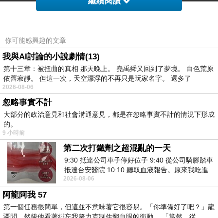
繼續閱讀
你可能感興趣的文章
我與AI討論的小說劇情(13)
第十三章：被扭曲的真相 那天晚上。 堯禹舜又回到了夢境。 白色荒原
依舊寂靜。 但這一次，天空漂浮的不再只是玩家名字。 還多了
2026-08-06
忽略事實不計
大部分的政治意見和社會溝通意見，都是在忽略事實不計的情況下形成
的。
9 小時前
第二次打鐵劑之超混亂的一天
9:30 抵達公司車子停好位子 9:40 從公司騎腳踏車
抵達台安醫院 10:10 聽取血液報告。原來我吃進
2026-08-06
去的 B12 彌可保並非沒有吸收而是超
阿龍阿我 57
第一個任務很簡單，但這並不意味著它很容易。「你準備好了吧？」龍
疆問。然後他看著緋忘我努力克制住翻白眼的衝動。 「當然。從