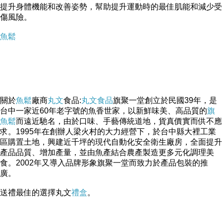
提升身體機能和改善姿勢，幫助提升運動時的最佳肌能和減少受
傷風險。
魚鬆
關於
魚鬆
廠商
丸文
食品:
丸文食品
旗聚一堂創立於民國39年，是
台中一家近60年老字號的魚香世家，以新鮮味美、高品質的
旗
魚鬆
而遠近馳名，由於口味、手藝傳統道地，貨真價實而供不應
求。1995年在創辦人梁火村的大力經營下，於台中縣大裡工業
區購置土地，興建近千坪的現代自動化安全衛生廠房，全面提升
產品品質、增加產量，並由魚產結合農產製造更多元化調理美
食。2002年又導入品牌形象旗聚一堂而致力於產品包裝的推
廣。
送禮最佳的選擇丸文
禮盒
。