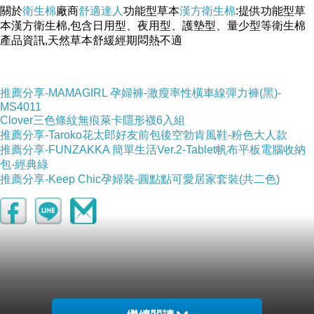
關於
衛生棉
廠商
舒適達人
功能型草本
漢方衛生棉
:提供功能型草
本漢方衛生棉,包含日用型、夜用型、護墊型、量少型等衛生棉
產品資訊,天然草本舒緩經期悶熱不適
推薦分享-MAMAGIRL 孕婦褲-激瘦率性橫車線彈力褲(黑)-
MS4011
-->
Clover三色條紋無痕萊卡隱形襪6入組
推薦分享-Taroko花太郎好友前包後空勃肯風鞋-粉色大人款
推薦分享-FUNZAKKA 簡單生活Ver.2-Tablet帆布平板電腦收納
包-經典綠
推薦分享-Keep Chic孕婦裝-圓點點可愛居家套裝(共二色)
▲ 收起內容
▼ 展開特別推薦