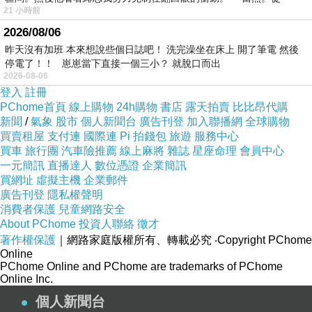
21 小時前
2026/08/06
昨天沒有加班 本來想說些個日誌吧！ 洗完澡坐在床上 開了筆電 然後
停電了！！ 崽崽當下直接一個三小？ 就脫口而出
2026-08-06
登入
註冊
PChome首頁
線上購物
24h購物
書店
露天拍賣
比比昂代購
新聞
/
氣象
股市
個人新聞台
廣告刊登
加入聯播網
全球購物
買賣租屋
支付連
國際連
Pi 拍錢包
旅遊
服務中心
買車
旅行團
汽車險推薦
線上麻將
雜誌
星座命理
會員中心
一元簡訊
直播達人
數位憑證
企業簡訊
買網址
虛擬主機
企業郵件
廣告刊登
隱私權聲明
消費者保護
兒童網路安全
About PChome
投資人聯絡
徵才
著作權保護
｜網路家庭版權所有、轉載必究
‧Copyright PChome
Online
PChome Online and PChome are trademarks of PChome
Online Inc.
個人新聞台