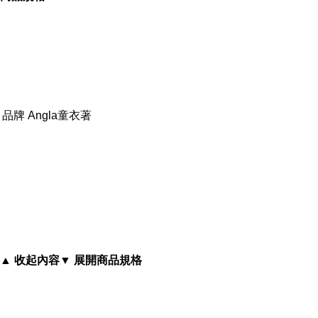
★可愛多款造型浴袍 / 可做浴巾或包巾使用
品牌
Angla童衣著
★釦子設計方便好用 / 一年四季都可以使用
內容簡介
▲ 收起內容
▼ 展開商品規格
Angla童衣著 可愛兒童浴袍-FS1402