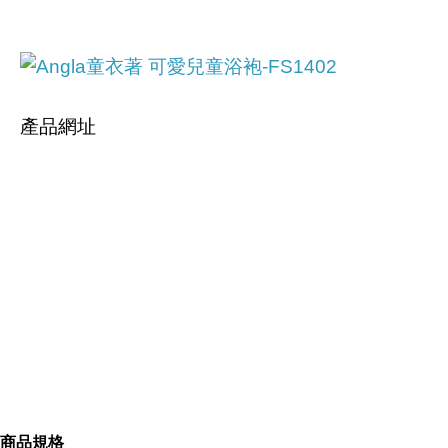
產品網址
https://tw.partner.buy.yahoo.com:443/gd/buy?
mcode=MV9iNXkrdVpEU2tsMC9FUlVFc2pmSTY2
Y0dRUmpHUnA5Tyt3N0FMbFVFQWVzPQ==&url
=
https://tw.buy.yahoo.com/gdsale/gdsale.asp?
gdid=5257364
商品規格