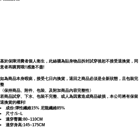
內容簡介
【華貴絲襪】史上最強內刷毛超厚刷毛九分褲襪
基於保障消費者個人衛生，此絲襪為貼身物品拆封試穿後恕不接受退換貨，同
意者再購買哦!!感激不盡!
如為商品本身暇疵，接受七日內換貨，退回之商品必須是全新狀態，且包裝完
整
〈保持商品、附件、包裝、及附加商品內容完整性〉
若商品試穿、下水、包裝不完整、或人為因素造成商品破損，本公司將有保留
退換貨的權利!
成份:彈性纖維15% 尼龍纖維85%
尺寸:S~L
適穿臀圍:80~110CM
適穿身高:145~175CM