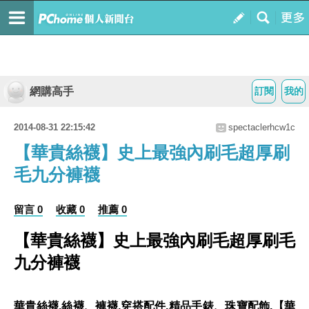
網購高手
訂閱
我的
2014-08-31 22:15:42
spectaclerhcw1c
【華貴絲襪】史上最強內刷毛超厚刷
毛九分褲襪
留言 0
收藏 0
推薦 0
【華貴絲襪】史上最強內刷毛超厚刷毛
九分褲襪
華貴絲襪
,絲襪、褲襪,穿搭配件,精品手錶、珠寶配飾,【華