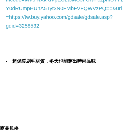
Y0dRUmpHUnA5Tyt3N0FMbFVFQWVzPQ==&url
=
https://tw.buy.yahoo.com/gdsale/gdsale.asp?
gdid=3258532
超保暖刷毛材質，冬天也能穿出時尚品味
可直接當內搭褲穿著
全程台灣製造，內裏超厚刷毛超保暖
商品規格