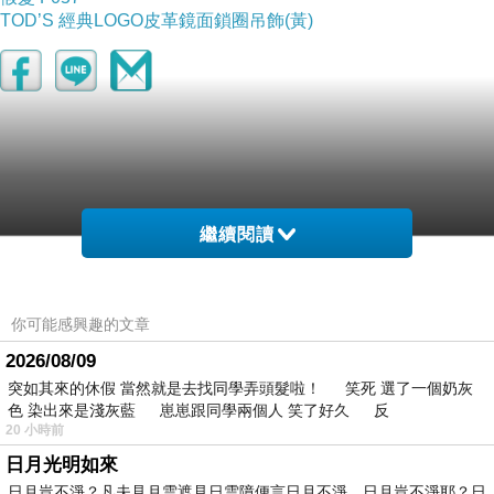
TOD’S 經典LOGO皮革鏡面鎖圈吊飾(黃)
繼續閱讀
你可能感興趣的文章
2026/08/09
突如其來的休假 當然就是去找同學弄頭髮啦！ 笑死 選了一個奶灰
色 染出來是淺灰藍 崽崽跟同學兩個人 笑了好久 反
20 小時前
日月光明如來
日月豈不淨？凡夫見月雲遮見日雲障便言日月不淨，日月豈不淨耶？日