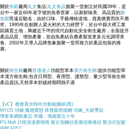
關於
魚鬆
廠商
丸文
食品:
丸文食品
旗聚一堂創立於民國39年，是
台中一家近60年老字號的魚香世家，以新鮮味美、高品質的
旗
魚鬆
而遠近馳名，由於口味、手藝傳統道地，貨真價實而供不應
求。1995年在創辦人梁火村的大力經營下，於台中縣大裡工業
區購置土地，興建近千坪的現代自動化安全衛生廠房，全面提升
產品品質、增加產量，並由魚產結合農產製造更多元化調理美
食。2002年又導入品牌形象旗聚一堂而致力於產品包裝的推
廣。
關於
衛生棉
廠商
舒適達人
功能型草本
漢方衛生棉
:提供功能型草
本漢方衛生棉,包含日用型、夜用型、護墊型、量少型等衛生棉
產品資訊,天然草本舒緩經期悶熱不適
【xC】都會晨光時尚光動能腕錶(黑)
MYOS 項鍊 魔翅愛戀 珠寶級西德鋼 項鍊_大銀墜款
博客來網路書店-帝國：俄羅斯五十年
PS Mall 日韓浪漫愛情雨 復古泡麵頭蛋捲頭捲捲頭 整頂式短髮
假髮 F057