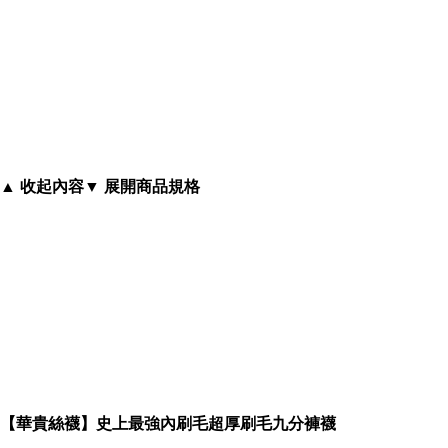
▲ 收起內容
▼ 展開商品規格
【華貴絲襪】史上最強內刷毛超厚刷毛九分褲襪