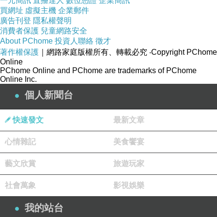
一元簡訊
直播達人
數位憑證
企業簡訊
買網址
虛擬主機
企業郵件
廣告刊登
隱私權聲明
消費者保護
兒童網路安全
About PChome
投資人聯絡
徵才
著作權保護
｜網路家庭版權所有、轉載必究
‧Copyright PChome
Online
PChome Online and PChome are trademarks of PChome
Online Inc.
個人新聞台
快速發文
最新文章
心情雜記
美食饗宴
藝文欣賞
旅遊玩家
社會萬象
影視娛樂
我的站台