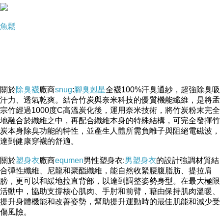
魚鬆
關於
除臭襪
廠商
snug
:
腳臭剋星
全襪100%汗臭通紗，超強除臭吸
汗力、透氣乾爽。結合竹炭與奈米科技的優質機能纖維，是將孟
宗竹經過1000度C高溫炭化後，運用奈米技術，將竹炭粉末完全
地融合於纖維之中，再配合纖維本身的特殊結構，可完全發揮竹
炭本身除臭功能的特性，並產生人體所需負離子與阻絕電磁波，
達到健康穿襪的舒適。
關於
塑身衣
廠商
equmen
男性塑身衣:
男塑身衣
的設計強調材質結
合彈性纖維、尼龍和聚酯纖維，能自然收緊腰腹脂肪、提拉肩
膀，更可以和緩地拉直背部，以達到調整姿勢身型。在最大極限
活動中，協助支撐核心肌肉、手肘和前臂，藉由保持肌肉溫暖、
提升身體機能和改善姿勢，幫助提升運動時的最佳肌能和減少受
傷風險。