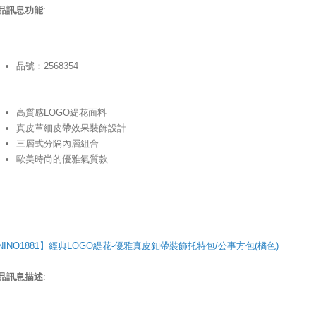
品訊息功能
:
品號：2568354
高質感LOGO緹花面料
真皮革細皮帶效果裝飾設計
三層式分隔內層組合
歐美時尚的優雅氣質款
NINO1881】經典LOGO緹花-優雅真皮釦帶裝飾托特包/公事方包(橘色)
品訊息描述
: