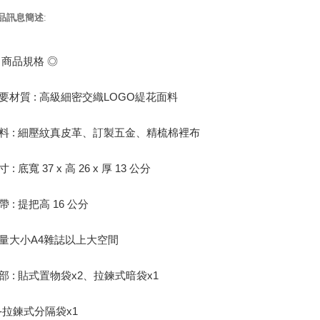
品訊息簡述
:
 商品規格 ◎
要材質 : 高級細密交織LOGO緹花面料
料 : 細壓紋真皮革、訂製五金、精梳棉裡布
 : 底寬 37 x 高 26 x 厚 13 公分
帶 : 提把高 16 公分
量大小A4雜誌以上大空間
部 : 貼式置物袋x2、拉鍊式暗袋x1
-拉鍊式分隔袋x1