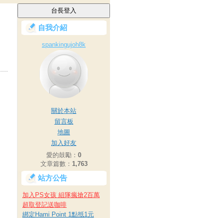
自我介紹
spankingujoh8k
關於本站
留言板
地圖
加入好友
愛的鼓勵：
0
文章篇數：
1,763
站方公告
加入PS女孩 組隊瘋搶2百萬
超取登記送咖啡
綁定Hami Point 1點抵1元