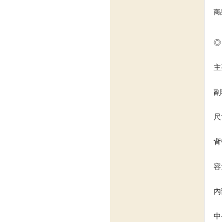
商
◎
主
副
尺寸
背
容
內
中