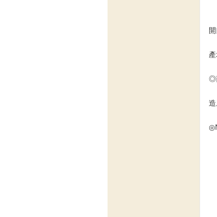
開
產
◎
造
◎