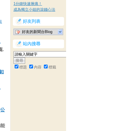
1分鐘快速揪痛！
成為獨立小姐的滾錢心法
好友列表
裝
好友的新聞台Blog
包
站內搜尋
.
標題
內容
標籤
皮釦
包
/公
都能