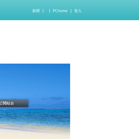
|
|
|
新聞
PChome
登入
訂閱站台