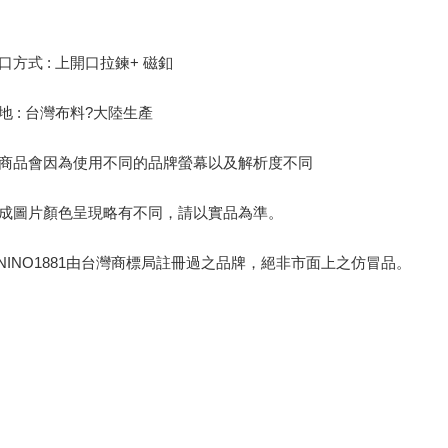
口方式 : 上開口拉鍊+ 磁釦
地 : 台灣布料?大陸生產
商品會因為使用不同的品牌螢幕以及解析度不同
成圖片顏色呈現略有不同，請以實品為準。
NINO1881由台灣商標局註冊過之品牌，絕非市面上之仿冒品。