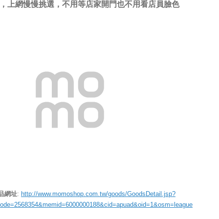
，上網慢慢挑選，不用等店家開門也不用看店員臉色
品網址
:
http://www.momoshop.com.tw/goods/GoodsDetail.jsp?
code=2568354&memid=6000000188&cid=apuad&oid=1&osm=league