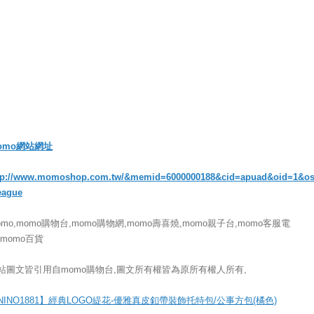
omo網站網址
tp://www.momoshop.com.tw/&memid=6000000188&cid=apuad&oid=1&o
eague
omo,momo購物台,momo購物網,momo壽喜燒,momo親子台,momo客服電
,momo百貨
站圖文皆引用自momo購物台,圖文所有權皆為原所有權人所有,
NINO1881】經典LOGO緹花-優雅真皮釦帶裝飾托特包/公事方包(橘色)