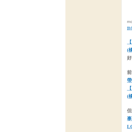
m
飾
【
(
好
前
帶
【
(
但
事
L