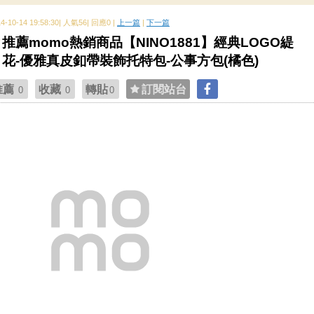
14-10-14 19:58:30| 人氣56| 回應0 |
上一篇
|
下一篇
推薦momo熱銷商品【NINO1881】經典LOGO緹
花-優雅真皮釦帶裝飾托特包-公事方包(橘色)
推薦
收藏
轉貼
訂閱站台
0
0
0