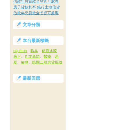
借款年息貸款全省皆可處理
房子貸款利率 銀行土地信貸
借款年息貸款全省皆可處理
文章分類
本台最新標籤
equmen
、
除臭
、
信貸比較
、
腋下
、
丸文魚鬆
、
醫療
、
易
夏
、
腳臭
、
民間二胎房貸風險
最新回應