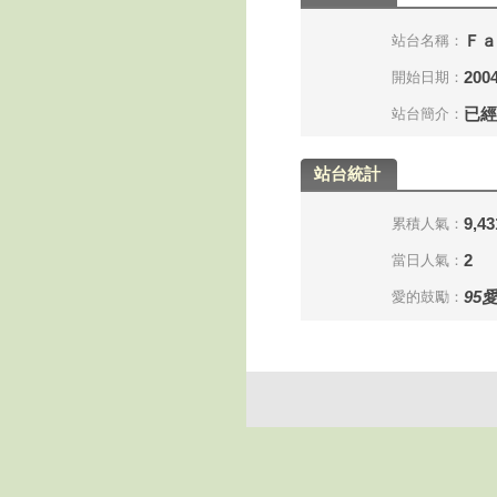
Ｆａ
站台名稱：
2004
開始日期：
已經
站台簡介：
站台統計
9,43
累積人氣：
2
當日人氣：
95
愛的鼓勵：