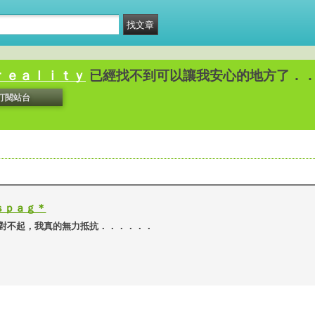
ｒｅａｌｉｔｙ
已經找不到可以讓我安心的地方了．
訂閱站台
ｓｐａｇ＊
起，我真的無力抵抗．．．．．．