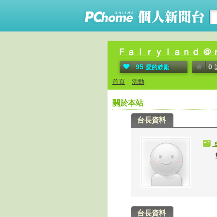
Ｆａｉｒｙｌａｎｄ ＠
95
0
愛的鼓勵
首頁
活動
關於本站
台長資料
對不
台長資料