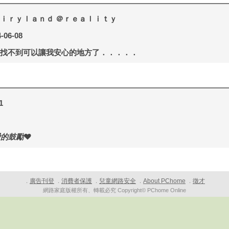
ｉｒｙｌａｎｄ ＠ｒｅａｌｉｔｙ
-06-08
找不到可以讓我安心的地方了．．．．．
1
愛的鼓勵
廣告刊登
消費者保護
兒童網路安全
About PChome
徵才
．
．
．
．
．
網路家庭版權所有、轉載必究 Copyright© PChome Online