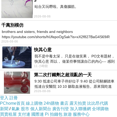
3
「公共電視」。
站台又玩嘢啦。真傷腦筋。
最後，我覺得澄社還是要出來講話，作為自由派
2026-08-06
的知識份子，在這本「解構廣電媒體」出版十二
千萬別模仿
年後，總是要再提出新的看法。
brothers and sisters, friends and neighbors
知識份子仍然對這個社會有責任，請不要退縮，
https://youtube.com/shorts/hUfepoOgSak?is=xX2f827BaG4S69iR
2026-08-06
https
也請知識份子拿出您的專業和熱情為民眾提點、
快其心意
提點也是好的。
我不是中毒太深， 只是在做笑果， PO文有題材，
http://www.wretch.cc/blog/imagesimpact&article
快其心意 而以， 做某些事情讓自己的內心--- 感到
11 小時前
愉快。
_id=2082773
第二次打鐵劑之超混亂的一天
9:30 抵達公司車子停好位子 9:40 從公司騎腳踏車
知識份子啊！不是老矣，便是失聲，或成打手，
抵達台安醫院 10:10 聽取血液報告。原來我吃進
真是國恥！
2026-08-06
去的 B12 彌可保並非沒有吸收而是超
登入
註冊
http://mypaper.pchome.com.tw/news/souj/3/13
PChome首頁
線上購物
24h購物
書店
露天拍賣
比比昂代購
00533655/20071219224514
新聞
/
氣象
股市
個人新聞台
廣告刊登
加入聯播網
全球購物
買賣租屋
支付連
國際連
Pi 拍錢包
旅遊
服務中心
http://mypaper.pchome.com.tw/news/souj/3/12