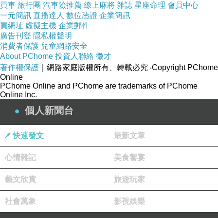
買車
旅行團
汽車險推薦
線上麻將
雜誌
星座命理
會員中心
84133942/20070414065816
一元簡訊
直播達人
數位憑證
企業簡訊
買網址
虛擬主機
企業郵件
廣告刊登
隱私權聲明
誰還理扁政權如何操弄媒體？
消費者保護
兒童網路安全
http://mypaper.pchome.com.tw/news/souj/3/12
About PChome
投資人聯絡
徵才
著作權保護
｜網路家庭版權所有、轉載必究
‧Copyright PChome
85909305/20070509062214
Online
http://mypaper.pchome.com.tw/news/souj/3/12
PChome Online and PChome are trademarks of PChome
Online Inc.
99259081/20071126061454
個人新聞台
http://mypaper.pchome.com.tw/news/souj/3/12
83893502/20070410072008
快速發文
最新文章
http://mypaper.pchome.com.tw/news/souj/3/12
81755956/20051027100002
心情雜記
美食饗宴
藝文欣賞
旅遊玩家
澄社呢？走調了！
社會萬象
影視娛樂
澄社走調 論政團體何去何從＞中時07.12.24