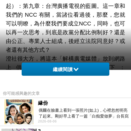
起）：第九章：台灣廣播電視的藍圖。這一章和
我們的 NCC 有關，當諸位看過後，那麼，您就
可以明瞭，為什麼我們要成立NCC，同時，也可
以再一次思考，到底是政黨分配比例制好？還是
由公正、專業人士組成，後經立法院同意好？或
者還有其他方式？
澄社很大方，將這本「解構廣電媒體」放到網路
上供人下載，其網址如下：
繼續閱讀
http://ts.yam.org.tw/ts_old/critical2004/party-
media/index.htm
大家有興趣，是可以看一看的。至於 NCC的部
你可能感興趣的文章
分，我就不發表自己的看法了。
緣份
偶爾在臉書上看到一張照片(如上)，心裡忽然明亮
如果大家對台視、華視公共化的議題有興趣，可
了起來。剛好早上看了一篇「白痴愛做夢」台長寫
以看這本書由王振寰老師所撰寫的第二章「廣播
2026-08-06
的貼文，在回顧年輕時瘋狂愛上
媒體的控制權」和由馮建三老師所撰寫的第六章