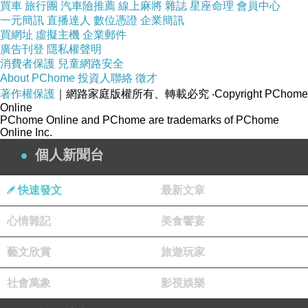
買車
旅行團
汽車險推薦
線上麻將
雜誌
星座命理
會員中心
一元簡訊
直播達人
數位憑證
企業簡訊
買網址
虛擬主機
企業郵件
廣告刊登
隱私權聲明
消費者保護
兒童網路安全
恰北北的祐伃對上不好惹的翰翰~祐伃心想虎父
About PChome
投資人聯絡
徵才
無犬女(哇靠真的是虎父犬女),看我的厲害~
著作權保護
｜網路家庭版權所有、轉載必究
‧Copyright PChome
Online
PChome Online and PChome are trademarks of PChome
Online Inc.
個人新聞台
快速發文
最新文章
心情雜記
美食饗宴
藝文欣賞
旅遊玩家
社會萬象
影視娛樂