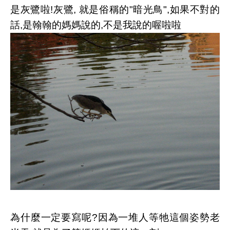
是灰鷺啦!灰鷺, 就是俗稱的"暗光鳥",如果不對的
話,是翰翰的媽媽說的,不是我說的喔啦啦
為什麼一定要寫呢?因為一堆人等牠這個姿勢老