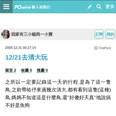
我家有三小貓與一小寶
訂閱
我的
2008-12-31 00:27:14
Sophiya
12/21去清大玩
留言 2
收藏 0
推薦 0
之所以一定要記錄這一天的行程,是為了這一隻
鳥,之前帶祐伃來過幾次清大,都有看到這隻(這種)
鳥,媽媽不知道這是什麼鳥,還"好傻好天真"地說搞
不好是魚狗