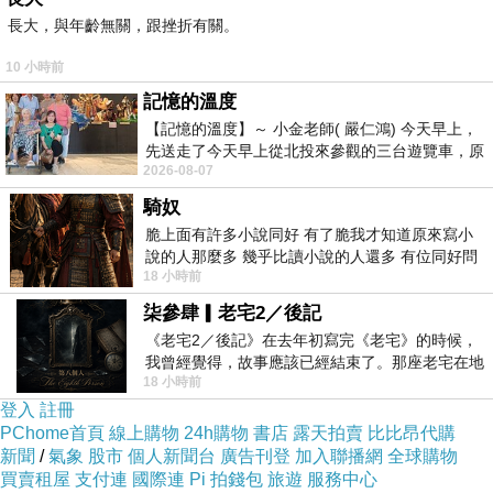
學校是以松樹聞名的唷,爸爸和媽媽就相識在那萬
長大，與年齡無關，跟挫折有關。
惡的淵藪~~
10 小時前
翰翰和祐伃在大草皮玩,兩個小朋友的家長是大學
記憶的溫度
同學,不過翰翰的爸爸不是敵對公司嗎?怎麼竟然
【記憶的溫度】～ 小金老師( 嚴仁鴻) 今天早上，
先送走了今天早上從北投來參觀的三台遊覽車，原
玩在一起~~
2026-08-07
以為展場已經差不多要安靜下來，卻發
騎奴
脆上面有許多小說同好 有了脆我才知道原來寫小
說的人那麼多 幾乎比讀小說的人還多 有位同好問
18 小時前
了一個問題 她說為什麼高中文學獎的
柒參肆▎老宅2／後記
《老宅2／後記》在去年初寫完《老宅》的時候，
我曾經覺得，故事應該已經結束了。那座老宅在地
18 小時前
震中倒塌，七個人終於離開那片黑暗，
登入
註冊
PChome首頁
線上購物
24h購物
書店
露天拍賣
比比昂代購
新聞
/
氣象
股市
個人新聞台
廣告刊登
加入聯播網
全球購物
買賣租屋
支付連
國際連
Pi 拍錢包
旅遊
服務中心