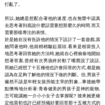
打亂了。
所以,她總是想配合著他的速度,也在無聲中認真
去思考著到底說什麼話需要想那麼久的時間.而又
需要那樣專注的表情。
於是她在沒有告訴他的情況下設計了一套遊戲,當
她問著他時,他就稍稍皺起眉頭.看來是相當投入
地思考著回答她的方法時,她就在心裡偷偷地開始
想著答案,曾經有次男孩終於動了嘴唇說了說話,
而她已經想了十五種他也許會回答的方式,都是她
認為在足夠了解他的情況下做的判斷。但,男孩子
儼然不該是年輕女孩所能主宰的對象...事後她帶
點懊悔地分析著:青春健美的男孩子是神的寵物,
怎可能讓她一介小小女子去掌握呢? 後來她更確
定他當初也許已經預備好要回答那十五種方式的