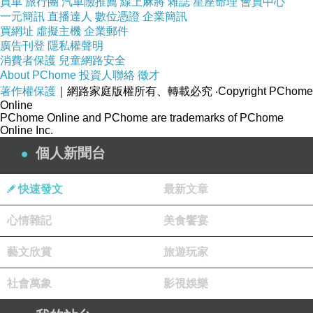
買車
旅行團
汽車險推薦
線上麻將
雜誌
星座命理
會員中心
一次見面若話不一次講完的話,下一次也許已經沒
一元簡訊
直播達人
數位憑證
企業簡訊
買網址
虛擬主機
企業郵件
有機會見面再講了...
廣告刊登
隱私權聲明
消費者保護
兒童網路安全
About PChome
投資人聯絡
徵才
他的態度令她傾心,他的安穩簡直令她仰慕,沒有
著作權保護
｜網路家庭版權所有、轉載必究
‧Copyright PChome
理由不相信這男孩一定比其他人更靠近上帝一點,
Online
PChome Online and PChome are trademarks of PChome
她讀過一點聖經,心想上帝總會很愛男孩子那般的
Online Inc.
人,她猜上帝並不愛她,不然便不會安排一個講一
個人新聞台
聲好不好都要思考上半天的男孩來會她,而她又出
了糗地仰慕她,出了糗地喜歡在他面前大聲講話。
快速發文
最新文章
心情雜記
美食饗宴
她也問他信不信有神呢?她不敢冒然地講神的名
字便是上帝,她有一種奇妙的直覺,不是對於這男
藝文欣賞
旅遊玩家
孩本身卻是對這整個世界的,很多人信著神卻一點
社會萬象
影視娛樂
兒也不信上帝,那可是個有點困難的問題,而這麼
樣複雜的問題可不見得想要回答,她總得自做主張