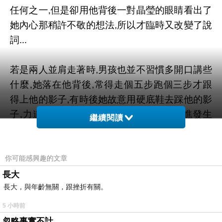
任何之一,但是卻用他背後一對晶瑩的眼睛看出了
她內心那稍許不敬的想法,所以才臨時又改變了說
詞...
若是兩人並肩走著時,男孩也並不習慣多開口講些
什麼,她落在他背後,常得走個五步跑個三步才跟
得上他的影子,有時後她故意用硬底鞋去踩他的影
子,力道重重地,讓他聽到了聲音回頭過來瞧發生
繼續閱讀
的事情,她興奮地講一個從忘了名字的另一個男孩
子身上聽來的故事,說有種外星人,長得跟地球人
是一個樣子,但是影子卻比我們人類總要短了半
你可能感興趣的文章
截。他們是好善良好善良的外星人,想要自己的孩
長大
長大，與年齡無關，跟挫折有關。
子可以長出一個跟地球人一樣長的黑影子,所以一
定是不自覺地愛上拖著長長影子的地球人。那個
5 小時前
人煞有介事地說著若你要愛上一個外星人咧,那麼
忽略事實不計