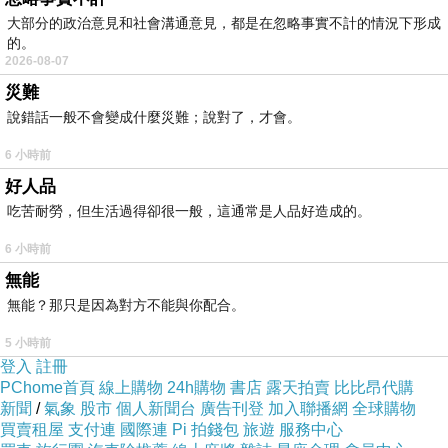
你就最好把自己的影子給拖個老長,然後你便可以
大部分的政治意見和社會溝通意見，都是在忽略事實不計的情況下形成
的。
常常瞧瞧你的背後有沒有一個影子短短的害羞的
2026-08-07
人兒走著,若有就是了...
災難
說錯話一般不會變成什麼災難；說對了，才會。
她猜他會說這太過浪漫又有點愚蠢,所以便靜下心
6 小時前
來板著臉孔等聽他說教,不然的話個性很羅曼帝克
好人品
的人並不用把講話的字句斟酌到一點問題也沒有
吃苦耐勞，但生活過得卻很一般，這通常是人品好造成的。
了才肯講出口。但,他斟酌到後來也常就說個幾個
6 小時前
字,"好啊"是這樣的啊!"
無能
無能？那只是因為對方不能與你配合。
男孩子唸的可是文學院呢!她常常講了一大串話之
5 小時前
後,就看看男孩子表情有沒有一點不耐,她總是討
登入
註冊
厭自己一見了男孩子就會忍不住地想要拼命地講
PChome首頁
線上購物
24h購物
書店
露天拍賣
比比昂代購
新聞
/
氣象
股市
個人新聞台
廣告刊登
加入聯播網
全球購物
話,是只有看到男孩子他那樣令人安然而又似乎存
買賣租屋
支付連
國際連
Pi 拍錢包
旅遊
服務中心
有太多空間沒話可說的男孩才會有的感覺,好像這