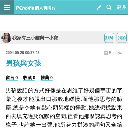
我家有三小貓與一小寶
訂閱
我的
2004-05-20 00:37:43
Sophiya
男孩與女孩
留言 0
收藏 0
推薦 0
男孩說話的方式好像是在思維了好幾個宇宙的字
彙之後才能說出口那般地緩慢.而他那思考的臉
龐,總是令她有點心頭異樣的悸動,她總想找點東
西去填充過於沉默的空間,但看他那麼認真思考的
樣子,也許她一出聲,他所努力拼湊的詞句又全給