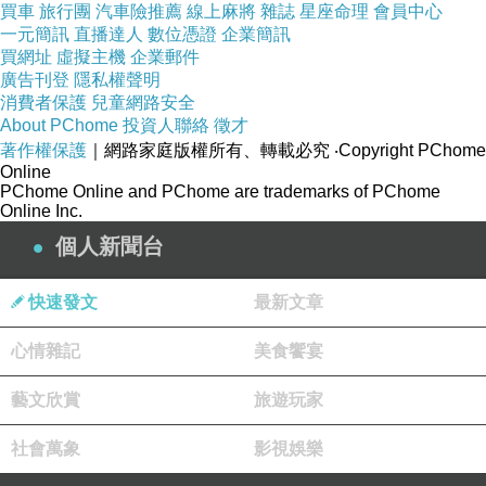
買車
旅行團
汽車險推薦
線上麻將
雜誌
星座命理
會員中心
一元簡訊
直播達人
數位憑證
企業簡訊
買網址
虛擬主機
企業郵件
廣告刊登
隱私權聲明
消費者保護
兒童網路安全
About PChome
投資人聯絡
徵才
著作權保護
｜網路家庭版權所有、轉載必究
‧Copyright PChome
Online
PChome Online and PChome are trademarks of PChome
Online Inc.
個人新聞台
快速發文
最新文章
心情雜記
美食饗宴
藝文欣賞
旅遊玩家
社會萬象
影視娛樂