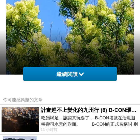
繼續閱讀
你可能感興趣的文章
計畫趕不上變化的九州行 (8) B-CON環球塔
吃飽喝足，該認真玩耍了… B-CON塔就在活魚迴
轉壽司水天的對面。 B-CON的正式名稱叫 別
11 小時前