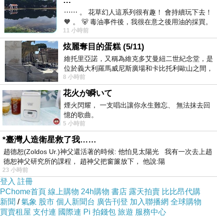
…
⋯⋯ 。 花草幻人這系列很有趣！ 會持續玩下去！
🧡 。 🐻 毒油事件後，我很在意之後用油的採買。
11 小時前
前天購買了我之前就很愛
炫麗奪目的蛋糕 (5/11)
維托里亞諾，又稱為維克多艾曼紐二世紀念堂，是
位於義大利羅馬威尼斯廣場和卡比托利歐山之間，
8 小時前
用以紀念統一義大利統一後的的第一位國
花火が瞬いて
煙火閃耀， 一支唱出讓你永生難忘、 無法抹去回
憶的歌曲。
5 小時前
*臺灣人造衛星救了我……
趙德恕(Zoldos Ur.)神父還活著的時候: 他怕見太陽光 我有一次去上趙
德恕神父研究所的課程， 趙神父把窗簾放下， 他說:陽
23 小時前
登入
註冊
PChome首頁
線上購物
24h購物
書店
露天拍賣
比比昂代購
新聞
/
氣象
股市
個人新聞台
廣告刊登
加入聯播網
全球購物
買賣租屋
支付連
國際連
Pi 拍錢包
旅遊
服務中心