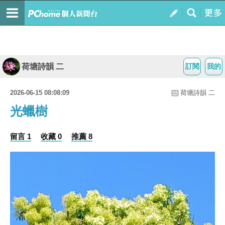
荷塘詩韻 二
訂閱
我的
2026-06-15 08:08:09
荷塘詩韻 二
光蠟樹
留言 1
收藏 0
推薦 8