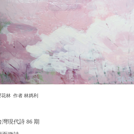
櫻花林 作者 林媽利
台灣現代詩
86
期