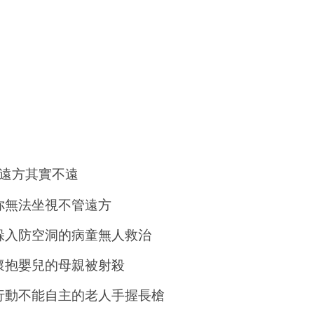
遠方其實不遠
你無法坐視不管遠方
躲入防空洞的病童無人救治
懷抱嬰兒的母親被射殺
行動不能自主的老人手握長槍