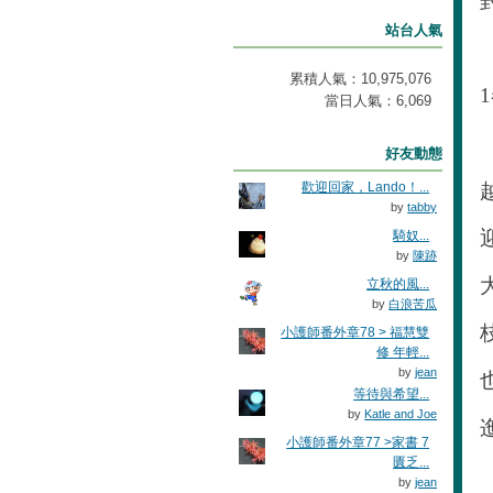
站台人氣
累積人氣：
10,975,076
1
當日人氣：
6,069
好友動態
歡迎回家，Lando！...
by
tabby
騎奴...
by
陳跡
立秋的風...
by
白浪苦瓜
小護師番外章78 > 福慧雙
修 年輕...
by
jean
等待與希望...
by
Katle and Joe
小護師番外章77 >家書 7
匱乏...
by
jean