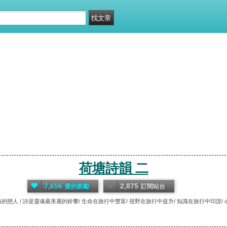
荷塘詩韻 二
7,656
2,875
愛的鼓勵
訂閱站台
的戀人 / 詩是靈魂最美麗的鈴響/ 生命在旅行中豐富/ 視野在旅行中提升/ 知識在旅行中印證/ 