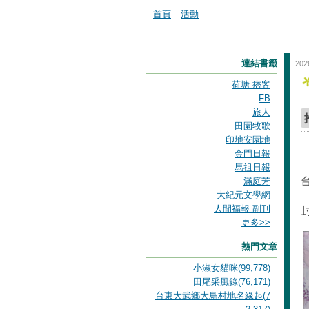
首頁
活動
連結書籤
202
荷塘 痞客
FB
旅人
田園牧歌
印地安園地
金門日報
馬祖日報
滿庭芳
大紀元文學網
人間福報 副刊
更多
>>
熱門文章
小淑女貓咪(99,778)
田尾采風錄(76,171)
台東大武鄉大鳥村地名緣起(7