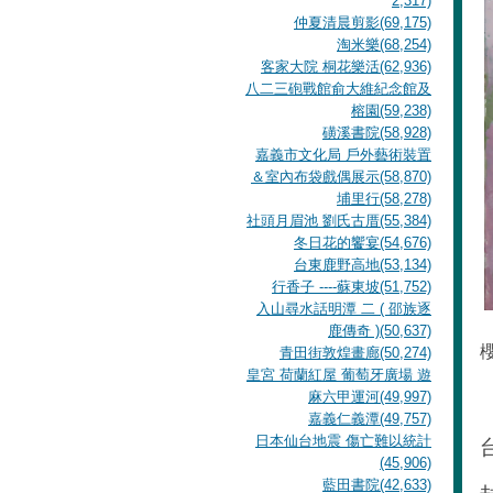
2,317)
仲夏清晨剪影(69,175)
淘米樂(68,254)
客家大院 桐花樂活(62,936)
八二三砲戰館俞大維紀念館及
榕園(59,238)
磺溪書院(58,928)
嘉義市文化局 戶外藝術裝置
＆室內布袋戲偶展示(58,870)
埔里行(58,278)
社頭月眉池 劉氏古厝(55,384)
冬日花的饗宴(54,676)
台東鹿野高地(53,134)
行香子 ----蘇東坡(51,752)
入山尋水話明潭 二 ( 邵族逐
鹿傳奇 )(50,637)
青田街敦煌畫廊(50,274)
皇宮 荷蘭紅屋 葡萄牙廣場 遊
麻六甲運河(49,997)
嘉義仁義潭(49,757)
日本仙台地震 傷亡難以統計
(45,906)
藍田書院(42,633)