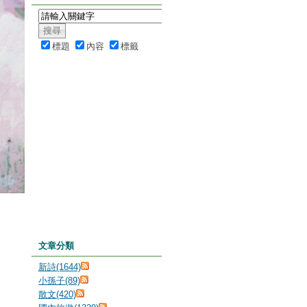
標題
內容
標籤
文章分類
新詩(1644)
小孫子(89)
散文(420)