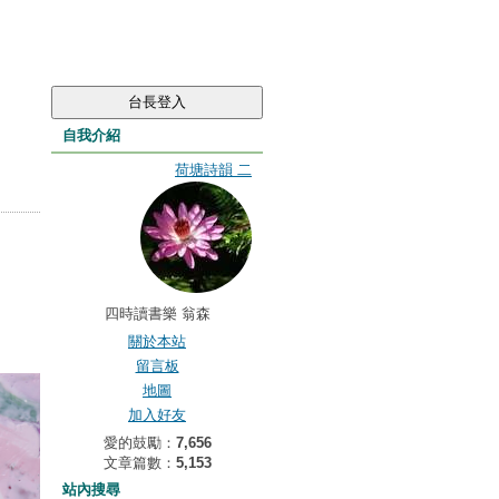
自我介紹
荷塘詩韻 二
四時讀書樂 翁森
關於本站
留言板
地圖
加入好友
愛的鼓勵：
7,656
文章篇數：
5,153
站內搜尋