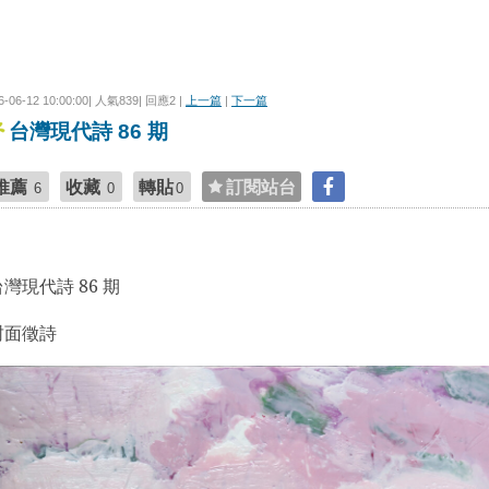
6-06-12 10:00:00| 人氣839| 回應2 |
上一篇
|
下一篇
台灣現代詩 86 期
推薦
收藏
轉貼
訂閱站台
6
0
0
台灣現代詩
86
期
封面徵詩