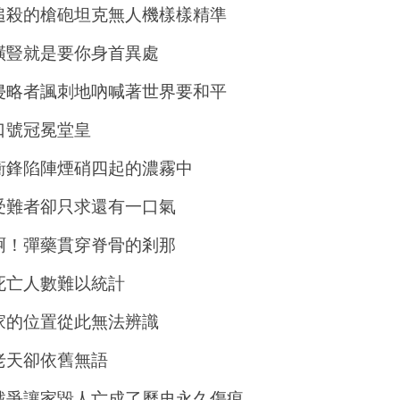
追殺的槍砲坦克無人機樣樣精準
橫豎就是要你身首異處
侵略者諷刺地吶喊著世界要和平
口號冠冕堂皇
衝鋒陷陣煙硝四起的濃霧中
受難者卻只求還有一口氣
啊！彈藥貫穿脊骨的剎那
死亡人數難以統計
家的位置從此無法辨識
老天卻依舊無語
戰爭讓家毀人亡成了歷史永久傷痕