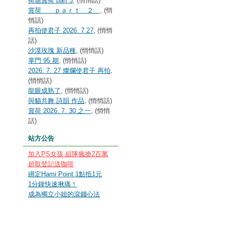
荷塘賞荷 part 3
, (悄悄話)
賞荷 ｐａｒｔ ２
, (悄
悄話)
再拍使君子 2026. 7 27
, (悄悄
話)
沙漠玫瑰 新品種
, (悄悄話)
掌門 95 期
, (悄悄話)
2026. 7. 27 燦爛使君子 再拍
,
(悄悄話)
龍眼成熟了
, (悄悄話)
與貓共舞 詩韻 作品
, (悄悄話)
賞荷 2026. 7. 30 之一
, (悄悄
話)
站方公告
加入PS女孩 組隊瘋搶2百萬
超取登記送咖啡
綁定Hami Point 1點抵1元
1分鐘快速揪痛！
成為獨立小姐的滾錢心法