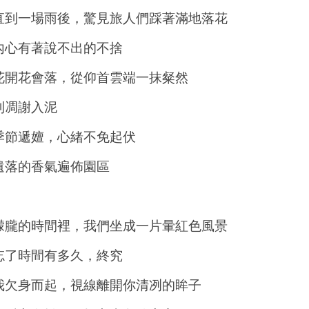
直到一場雨後，驚見旅人們踩著滿地落花
內心有著說不出的不捨
花開花會落，從仰首雲端一抹粲然
到凋謝入泥
季節遞嬗，心緒不免起伏
遺落的香氣遍佈園區
朦朧的時間裡，我們坐成一片暈紅色風景
忘了時間有多久，終究
我欠身而起，視線離開你清冽的眸子