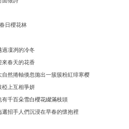
封面徵詩
春日櫻花林
越過凜冽的冷冬
迎來春天的花香
大自然捲軸倏忽拋出一簇簇粉紅绯寒樱
枝椏上互相爭妍
也有
千百朵雪白櫻花綴滿枝頭
迤邐招手人們沉浸在早春的懷抱裡