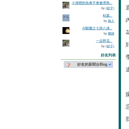
小湖裡的魚會不會被煮熟...
by
(砂子)
枯葉...
by
旅人
AI製圖之七拼八湊...
by
陳跡
一朵野花...
by
(砂子)
好友列表
好友的新聞台Blog