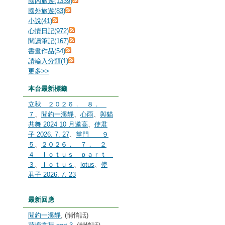
國內旅遊(1339)
國外旅遊(83)
小說(41)
心情日記(972)
閱讀筆記(167)
書畫作品(54)
請輸入分類(1)
更多
>>
本台最新標籤
立秋 ２０２６． ８．
７
、
閒釣一溪靜
、
心雨
、
與貓
共舞 2024 10 月邀高
、
使君
子 2026. 7. 27
、
掌門 ９
５
、
２０２６． ７． ２
４ ｌｏｔｕｓ ｐａｒｔ
３
、
ｌｏｔｕｓ
、
lotus
、
使
君子 2026. 7. 23
最新回應
閒釣一溪靜
, (悄悄話)