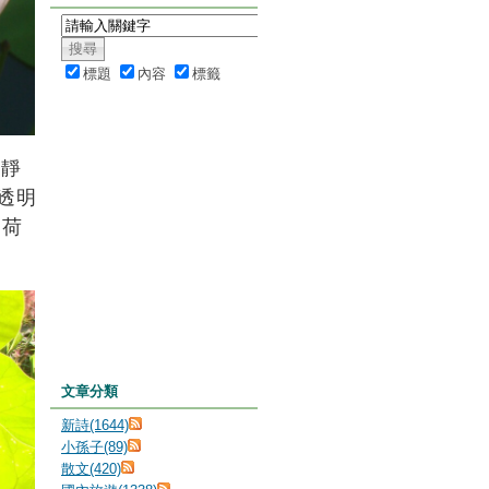
標題
內容
標籤
你靜
透明
賞荷
文章分類
新詩(1644)
小孫子(89)
散文(420)