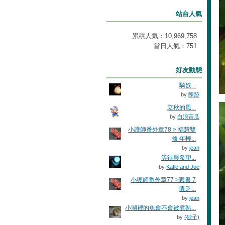
站台人氣
累積人氣：
10,969,758
當日人氣：
751
好友動態
騎奴...
by
陳跡
立秋的風...
by
白浪苦瓜
小護師番外章78 > 福慧雙
修 年輕...
by
jean
等待與希望...
by
Katle and Joe
小護師番外章77 >家書 7
匱乏...
by
jean
小湖裡的魚會不會被煮熟...
by
(砂子)