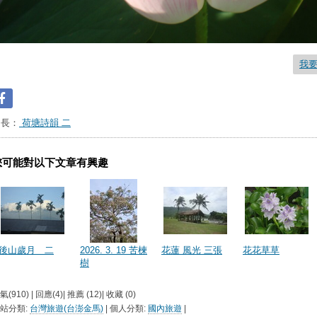
我
台長：
荷塘詩韻 二
您可能對以下文章有興趣
後山歲月 二
2026. 3. 19 苦楝
花蓮 風光 三張
花花草草
樹
氣(910) | 回應(4)| 推薦 (
12
)| 收藏 (
0
)
站分類:
台灣旅遊(台澎金馬)
| 個人分類:
國內旅遊
|