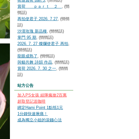
荷塘賞荷 part 3
, (悄悄話)
賞荷 ｐａｒｔ ２
, (悄
悄話)
再拍使君子 2026. 7 27
, (悄悄
話)
沙漠玫瑰 新品種
, (悄悄話)
掌門 95 期
, (悄悄話)
2026. 7. 27 燦爛使君子 再拍
,
(悄悄話)
龍眼成熟了
, (悄悄話)
與貓共舞 詩韻 作品
, (悄悄話)
賞荷 2026. 7. 30 之一
, (悄悄
話)
站方公告
加入PS女孩 組隊瘋搶2百萬
超取登記送咖啡
綁定Hami Point 1點抵1元
1分鐘快速揪痛！
成為獨立小姐的滾錢心法