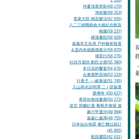
2,316)
仲夏清晨剪影(69,170)
淘米樂(68,253)
客家大院 桐花樂活(62,935)
八二三砲戰館俞大維紀念館及
榕園(59,237)
磺溪書院(58,928)
嘉義市文化局 戶外藝術裝置
＆室內布袋戲偶展示(58,870)
埔里行(58,276)
社頭月眉池 劉氏古厝(55,380)
冬日花的饗宴(54,676)
台東鹿野高地(53,133)
行香子 ----蘇東坡(51,745)
入山尋水話明潭 二 ( 邵族逐
鹿傳奇 )(50,637)
青田街敦煌畫廊(50,272)
皇宮 荷蘭紅屋 葡萄牙廣場 遊
麻六甲運河(49,994)
嘉義仁義潭(49,755)
日本仙台地震 傷亡難以統計
(45,905)
藍田書院(42,631)