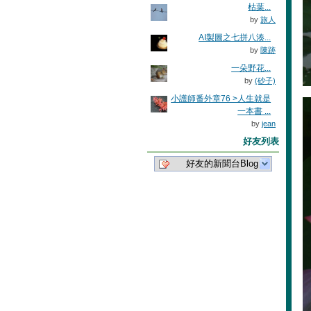
枯葉...
by
旅人
AI製圖之七拼八湊...
by
陳跡
一朵野花...
by
(砂子)
小護師番外章76 >人生就是
一本書 ...
by
jean
好友列表
好友的新聞台Blog