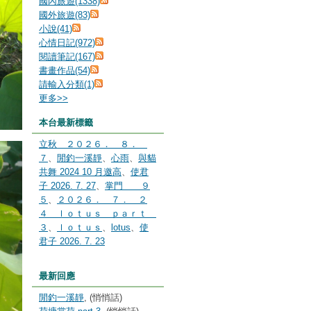
國內旅遊(1338)
國外旅遊(83)
小說(41)
心情日記(972)
閱讀筆記(167)
書畫作品(54)
請輸入分類(1)
更多
>>
本台最新標籤
立秋 ２０２６． ８．
７
、
閒釣一溪靜
、
心雨
、
與貓
共舞 2024 10 月邀高
、
使君
子 2026. 7. 27
、
掌門 ９
５
、
２０２６． ７． ２
４ ｌｏｔｕｓ ｐａｒｔ
３
、
ｌｏｔｕｓ
、
lotus
、
使
君子 2026. 7. 23
最新回應
閒釣一溪靜
, (悄悄話)