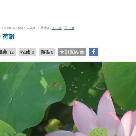
6-06-08 07:50:09| 人氣910| 回應4 |
上一篇
|
下一篇
荷韻
推薦
收藏
轉貼
訂閱站台
12
0
0