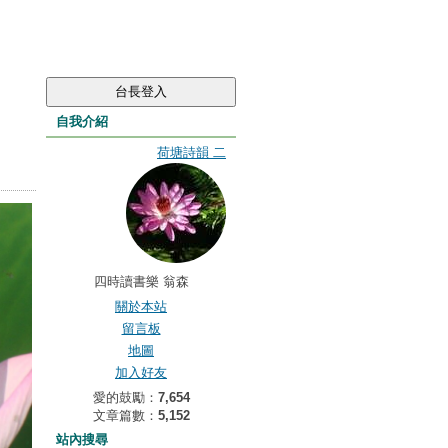
自我介紹
荷塘詩韻 二
四時讀書樂 翁森
關於本站
留言板
地圖
加入好友
愛的鼓勵：
7,654
文章篇數：
5,152
站內搜尋