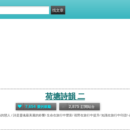
荷塘詩韻 二
7,654
2,875
愛的鼓勵
訂閱站台
的戀人 / 詩是靈魂最美麗的鈴響/ 生命在旅行中豐富/ 視野在旅行中提升/ 知識在旅行中印證/ 