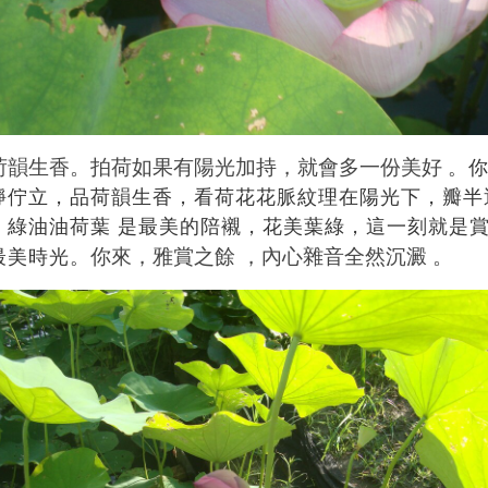
荷韻生香。拍荷如果有陽光加持，就會多一份美好
。
靜佇立，品荷韻生香，看荷花花脈紋理在陽光下，瓣半
，綠油油荷葉 是最美的陪襯，花美葉綠，這一刻就是
你來，雅賞之餘 ，內心雜音全然沉澱 。
最美時光。