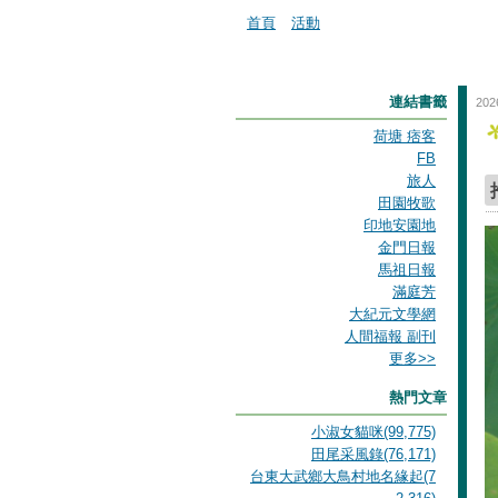
首頁
活動
連結書籤
202
荷塘 痞客
FB
旅人
田園牧歌
印地安園地
金門日報
馬祖日報
滿庭芳
大紀元文學網
人間福報 副刊
更多
>>
熱門文章
小淑女貓咪(99,775)
田尾采風錄(76,171)
台東大武鄉大鳥村地名緣起(7