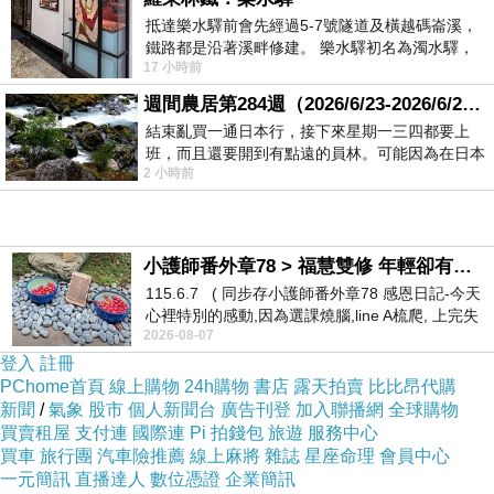
全文為：無道人之短，無說己之長。施人慎勿念，
抵達樂水驛前會先經過5-7號隧道及橫越碼崙溪，
受施慎勿忘。世譽不足慕，惟仁為紀綱，隱心而後
鐵路都是沿著溪畔修建。 樂水驛初名為濁水驛，
17 小時前
但因與臺鐵集集線車站同名，於1953
動，謗議庸何傷。勿使名過實，守愚聖所藏。在涅
週間農居第284週（2026/6/23-2026/6/24) 夏至 金黃稻浪洋溢豐收喜悅
貴不淄，曖曖內含光，柔弱生之徒，老氏誡剛疆，
結束亂買一通日本行，接下來星期一三四都要上
行行鄙夫志，悠悠故難量。慎言節飲食，知足勝不
班，而且還要開到有點遠的員林。可能因為在日本
2 小時前
花不少錢，星期一出門上班時，心裡沒有一
祥，行之苟有恒，久久自芬芳。
古之有德者皆藉座右銘，以戒慎其身，定能成其名
小護師番外章78 > 福慧雙修 年輕卻有個老靈魂 ㄑ金剛經〉podcast
隧其業。白居易嫌崔子玉座右銘不足，曾另擬座右
115.6.7 ( 同步存小護師番外章78 感恩日記-今天
銘與本銘同置於壁，朝夕惕勵，並期身教他人，以
心裡特別的感動,因為選課燒腦,line A梳爬, 上完失
2026-08-07
智課的她,特來傾
和諧社會，造福人群。
登入
註冊
PChome首頁
線上購物
24h購物
書店
露天拍賣
比比昂代購
新聞
/
氣象
股市
個人新聞台
廣告刊登
加入聯播網
全球購物
白居易 座右銘 :
買賣租屋
支付連
國際連
Pi 拍錢包
旅遊
服務中心
買車
旅行團
汽車險推薦
線上麻將
雜誌
星座命理
會員中心
一元簡訊
直播達人
數位憑證
企業簡訊