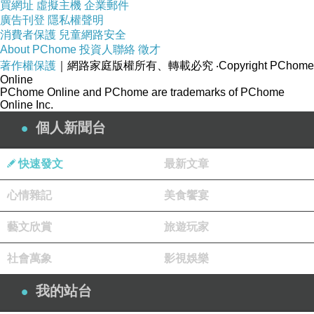
買網址
虛擬主機
企業郵件
勿慕富與貴，勿憂貧與賤；自問道何如，貴賤安足
廣告刊登
隱私權聲明
消費者保護
兒童網路安全
云？
About PChome
投資人聯絡
徵才
著作權保護
｜網路家庭版權所有、轉載必究
‧Copyright PChome
聞毀勿戚戚，聞譽勿欣欣；自顧行何如，毀譽安足
Online
PChome Online and PChome are trademarks of PChome
論？
Online Inc.
個人新聞台
無以意傲物，以遠辱於人。無以色求事，以自重其
身。
快速發文
最新文章
心情雜記
美食饗宴
遊與邪分歧，居與正為鄰；於中有取捨，此外無疏
親。
藝文欣賞
旅遊玩家
社會萬象
影視娛樂
修外以及內，敬養和與真；養內不遺外，動率義與
仁。
我的站台