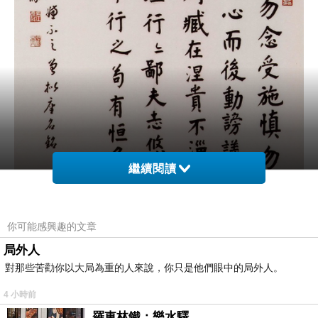
繼續閱讀
你可能感興趣的文章
《
崔子玉座右銘
》
。座右銘是書於座位右方桌面以
局外人
警戒之詞為主。崔子玉座右銘為自古以來之名作
對那些苦勸你以大局為重的人來說，你只是他們眼中的局外人。
也。
4 小時前
羅東林鐵：樂水驛