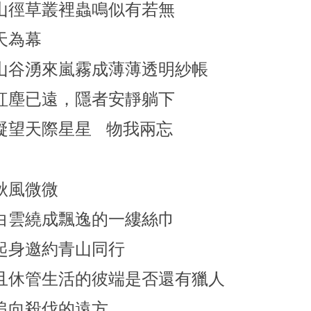
山徑草叢裡蟲鳴似有若無
天為幕
山谷湧來嵐霧成薄薄透明紗帳
紅塵已遠，隱者安靜躺下
凝望天際星星
物我兩忘
秋風微微
白雲繞成飄逸的一縷絲巾
起身邀約青山同行
且休管生活的彼端是否還有獵人
追向殺伐的遠方