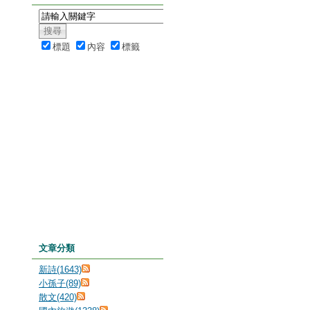
標題
內容
標籤
文章分類
新詩(1643)
小孫子(89)
散文(420)