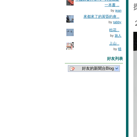
一本書 ...
by
jean
來都來了的黃昏約會...
by
tabby
枯花...
by
旅人
上山...
by
晴
好友列表
好友的新聞台Blog