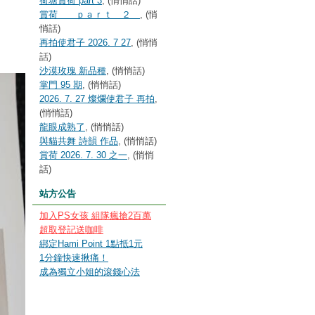
荷塘賞荷 part 3
, (悄悄話)
賞荷 ｐａｒｔ ２
, (悄
悄話)
再拍使君子 2026. 7 27
, (悄悄
話)
沙漠玫瑰 新品種
, (悄悄話)
掌門 95 期
, (悄悄話)
2026. 7. 27 燦爛使君子 再拍
,
(悄悄話)
龍眼成熟了
, (悄悄話)
與貓共舞 詩韻 作品
, (悄悄話)
賞荷 2026. 7. 30 之一
, (悄悄
話)
站方公告
加入PS女孩 組隊瘋搶2百萬
超取登記送咖啡
綁定Hami Point 1點抵1元
1分鐘快速揪痛！
成為獨立小姐的滾錢心法