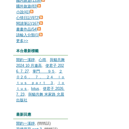
國內旅遊(1338)
國外旅遊(83)
小說(41)
心情日記(972)
閱讀筆記(167)
書畫作品(54)
請輸入分類(1)
更多
>>
本台最新標籤
閒釣一溪靜
、
心雨
、
與貓共舞
2024 10 月邀高
、
使君子 202
6. 7. 27
、
掌門 ９５
、
２
０２６． ７． ２４ ｌｏ
ｔｕｓ ｐａｒｔ ３
、
ｌｏ
ｔｕｓ
、
lotus
、
使君子 2026.
7. 23
、
與貓共舞 米家路 允晨
出版社
最新回應
閒釣一溪靜
, (悄悄話)