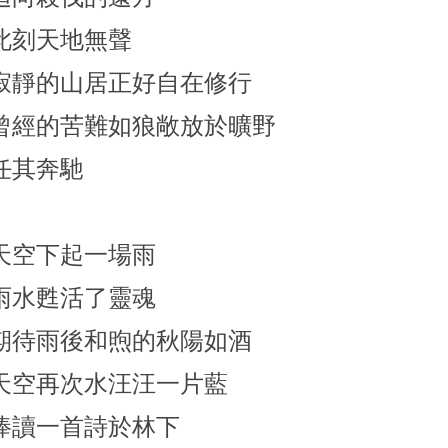
此刻天地無聲
寂靜的山居正好自在修行
曾經的苦難如狼敞放於曠野
任其奔馳
天空下起一場雨
雨水甦活了靈魂
期待雨後和煦的秋陽如酒
天空再次水汪汪一片藍
捧讀一首詩於林下