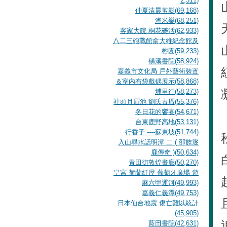
2,311)
仲夏清晨剪影(69,168)
淘米樂(68,251)
客家大院 桐花樂活(62,933)
八二三砲戰館俞大維紀念館及
榕園(59,233)
磺溪書院(58,924)
嘉義市文化局 戶外藝術裝置
＆室內布袋戲偶展示(58,868)
埔里行(58,273)
社頭月眉池 劉氏古厝(55,376)
冬日花的饗宴(54,671)
台東鹿野高地(53,131)
行香子 ----蘇東坡(51,744)
入山尋水話明潭 二 ( 邵族逐
鹿傳奇 )(50,634)
青田街敦煌畫廊(50,270)
皇宮 荷蘭紅屋 葡萄牙廣場 遊
麻六甲運河(49,993)
嘉義仁義潭(49,753)
日本仙台地震 傷亡難以統計
(45,905)
藍田書院(42,631)