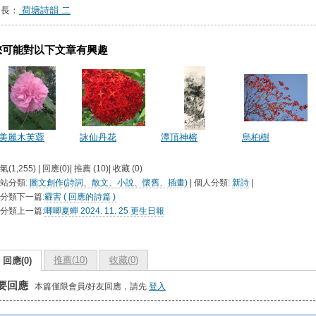
台長：
荷塘詩韻 二
您可能對以下文章有興趣
美麗木芙蓉
詠仙丹花
潭頂神榕
烏桕樹
氣(1,255) | 回應(0)| 推薦 (
10
)| 收藏 (
0
)
站分類:
圖文創作(詩詞、散文、小說、懷舊、插畫)
| 個人分類:
新詩
|
分類下一篇:
霾害 ( 回應的詩篇 )
分類上一篇:
唧唧夏蟬 2024. 11. 25 更生日報
推薦(
10
)
收藏(
0
)
回應(0)
要回應
本篇僅限會員/好友回應，請先
登入