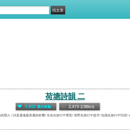
荷塘詩韻 二
7,652
2,875
愛的鼓勵
訂閱站台
的戀人 / 詩是靈魂最美麗的鈴響/ 生命在旅行中豐富/ 視野在旅行中提升/ 知識在旅行中印證/ 