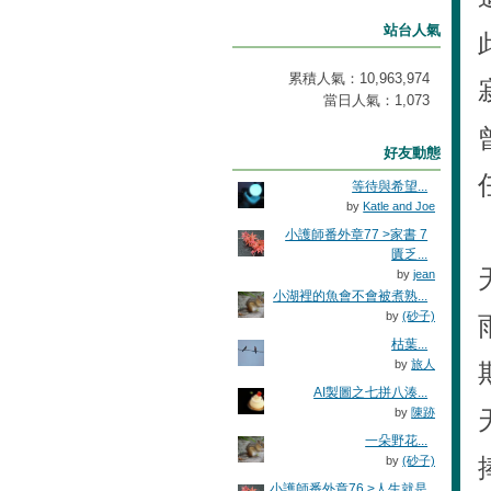
站台人氣
累積人氣：
10,963,974
當日人氣：
1,073
好友動態
等待與希望...
by
Katle and Joe
小護師番外章77 >家書 7
匱乏...
by
jean
小湖裡的魚會不會被煮熟...
by
(砂子)
枯葉...
by
旅人
AI製圖之七拼八湊...
by
陳跡
一朵野花...
by
(砂子)
小護師番外章76 >人生就是