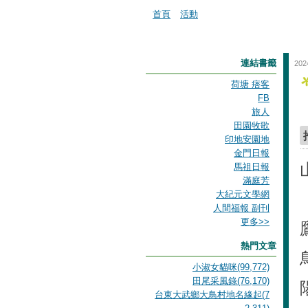
首頁
活動
連結書籤
202
荷塘 痞客
FB
旅人
田園牧歌
印地安園地
金門日報
馬祖日報
滿庭芳
大紀元文學網
人間福報 副刊
更多
>>
熱門文章
小淑女貓咪(99,772)
田尾采風錄(76,170)
台東大武鄉大鳥村地名緣起(7