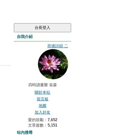
自我介紹
荷塘詩韻 二
四時讀書樂 翁森
關於本站
留言板
地圖
加入好友
愛的鼓勵：
7,652
文章篇數：
5,151
站內搜尋