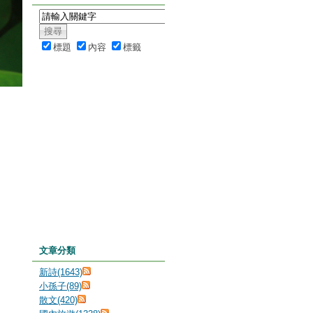
標題
內容
標籤
文章分類
新詩(1643)
小孫子(89)
散文(420)