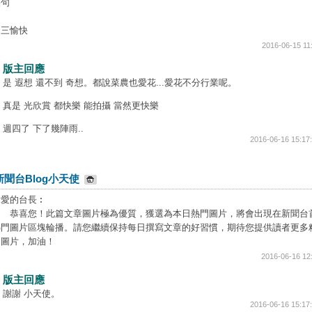
美句
週三愉快
2016-06-15 11
版主回應
是 遐想 還不到 奇想。都說菜農也愛花...愛花不分行業呢。
真是 光欣賞 都快樂 能拍攝 當然更快樂
週四了 下了幾陣雨..
2016-06-16 15:17
新聞台Blog小天使
親愛的台長︰
恭喜您！此篇文章圖片極為優質，獲選為本日熱門圖片，將會出現在新聞台
熱門圖片區塊輪播。請您繼續保持每日撰寫文章的好習慣，期待您提供讀者更多
的圖片，加油！
2016-06-16 12
版主回應
謝謝 小天使。
2016-06-16 15:17