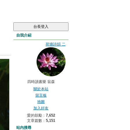
自我介紹
荷塘詩韻 二
四時讀書樂 翁森
關於本站
留言板
地圖
加入好友
愛的鼓勵：
7,652
文章篇數：
5,151
站內搜尋