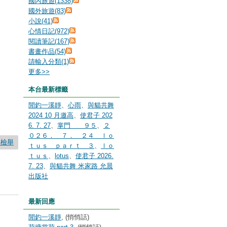
國內旅遊(1338)
國外旅遊(83)
小說(41)
心情日記(972)
閱讀筆記(167)
書畫作品(54)
請輸入分類(1)
更多
>>
本台最新標籤
閒釣一溪靜
、
心雨
、
與貓共舞
2024 10 月邀高
、
使君子 202
6. 7. 27
、
掌門 ９５
、
２
０２６． ７． ２４ ｌｏ
要檢舉
ｔｕｓ ｐａｒｔ ３
、
ｌｏ
ｔｕｓ
、
lotus
、
使君子 2026.
7. 23
、
與貓共舞 米家路 允晨
出版社
最新回應
閒釣一溪靜
, (悄悄話)