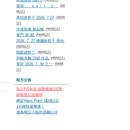
荷塘賞荷 part 3
, (悄悄話)
賞荷 ｐａｒｔ ２
, (悄
悄話)
再拍使君子 2026. 7 27
, (悄悄
話)
沙漠玫瑰 新品種
, (悄悄話)
掌門 95 期
, (悄悄話)
2026. 7. 27 燦爛使君子 再拍
,
(悄悄話)
龍眼成熟了
, (悄悄話)
與貓共舞 詩韻 作品
, (悄悄話)
賞荷 2026. 7. 30 之一
, (悄悄
話)
站方公告
加入PS女孩 組隊瘋搶2百萬
超取登記送咖啡
綁定Hami Point 1點抵1元
1分鐘快速揪痛！
成為獨立小姐的滾錢心法