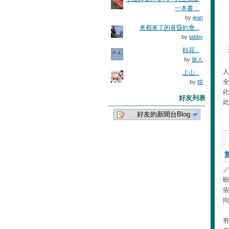
一本書 ...
by
jean
來都來了的黃昏約會...
by
tabby
枯花...
by
旅人
人
上山...
全
by
晴
此
好友列表
此
好友的新聞台Blog