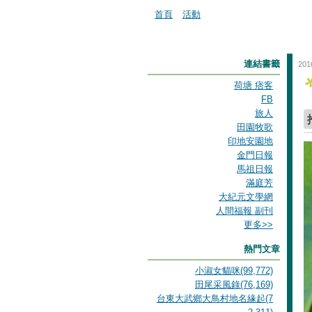
首頁
活動
連結書籤
201
荷塘 痞客
FB
旅人
田園牧歌
印地安園地
金門日報
馬祖日報
滿庭芳
大紀元文學網
人間福報 副刊
更多
>>
熱門文章
小淑女貓咪(99,772)
田尾采風錄(76,169)
台東大武鄉大鳥村地名緣起(7