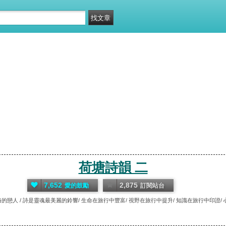
荷塘詩韻 二
7,652
2,875
愛的鼓勵
訂閱站台
的戀人 / 詩是靈魂最美麗的鈴響/ 生命在旅行中豐富/ 視野在旅行中提升/ 知識在旅行中印證/ 