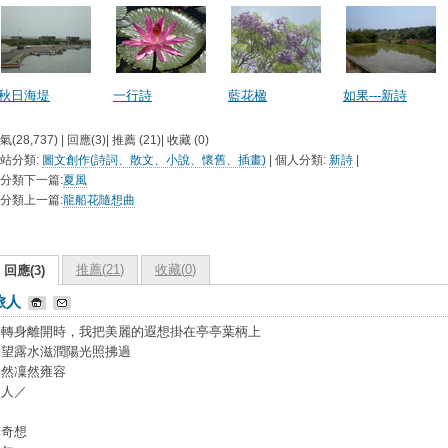
秋日海堤
一行詩
藍花楹
如果---新詩
氣(28,737) | 回應(3)| 推薦 (
21
)| 收藏 (
0
)
站分類:
圖文創作(詩詞、散文、小說、懷舊、插畫)
| 個人分類:
新詩
|
分類下一篇:
夏風
分類上一篇:
龍船花隨想曲
推薦(
21
)
收藏(
0
)
回應(3)
旅人
／轉身離開時，我把美麗的遐想掛在亭亭葉柄上
盼望露水滋潤陽光照拂過
依然凜然雍容
向人／
有奇想