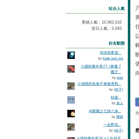
站台人氣
累積人氣：
10,962,616
當日人氣：
5,043
好友動態
等待與希望...
by
Katle and Joe
小護師番外章77 >家書 7
匱乏...
by
jean
小湖裡的魚會不會被煮熟...
by
(砂子)
枯葉...
by
旅人
AI製圖之七拼八湊...
by
陳跡
一朵野花...
by
(砂子)
小護師番外章76 >人生就是