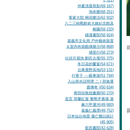
2,311)
仲夏清晨剪影(69,167)
淘米樂(68,251)
客家大院 桐花樂活(62,932)
八二三砲戰館俞大維紀念館及
榕園(59,233)
磺溪書院(58,924)
嘉義市文化局 戶外藝術裝置
＆室內布袋戲偶展示(58,868)
埔里行(58,273)
社頭月眉池 劉氏古厝(55,375)
冬日花的饗宴(54,671)
台東鹿野高地(53,131)
行香子 ----蘇東坡(51,744)
入山尋水話明潭 二 ( 邵族逐
鹿傳奇 )(50,634)
青田街敦煌畫廊(50,270)
皇宮 荷蘭紅屋 葡萄牙廣場 遊
麻六甲運河(49,993)
嘉義仁義潭(49,752)
日本仙台地震 傷亡難以統計
(45,905)
藍田書院(42,628)