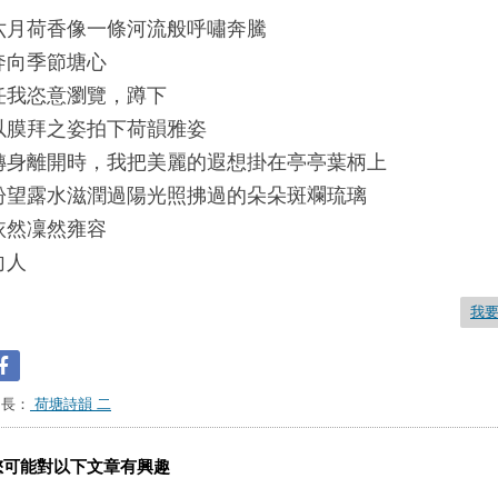
六月荷香像一條河流般呼嘯奔騰
奔向季節塘心
任我恣意瀏覽，蹲下
以膜拜之姿拍下荷韻雅姿
轉身離開時，我把美麗的遐想掛在亭亭葉柄上
盼望露水滋潤過陽光照拂過的朵朵斑斕琉璃
依然凜然雍容
向人
我
台長：
荷塘詩韻 二
您可能對以下文章有興趣