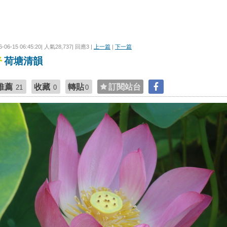
6-06-15 06:45:20| 人氣28,737| 回應3 |
上一篇
|
下一篇
荷塘清韻
推薦
收藏
轉貼
訂閱站台
21
0
0