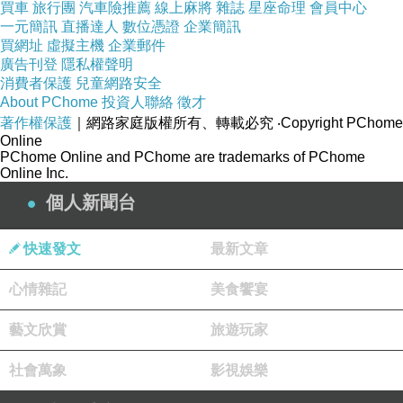
買車
旅行團
汽車險推薦
線上麻將
雜誌
星座命理
會員中心
是六個人都在偷東西，偷一份對家庭、家人、自身角色該
一元簡訊
直播達人
數位憑證
企業簡訊
擁有的嚮往，彼此供給對方所渴望的溫暖，在真正的家沒
買網址
虛擬主機
企業郵件
廣告刊登
隱私權聲明
有的東西，是一種逃避，也是憧憬。
消費者保護
兒童網路安全
About PChome
投資人聯絡
徵才
著作權保護
｜網路家庭版權所有、轉載必究
‧Copyright PChome
非常喜歡這兩個部分，一個是六人到海邊玩耍，五人手牽
Online
著手等波浪時，初枝獨自在後頭輕聲道謝，幸福的畫面和
PChome Online and PChome are trademarks of PChome
Online Inc.
被掩蓋過的帶著落寞的道謝形成強烈的對比，讓人感慨。
個人新聞台
另外阿治與祥太最後像父子一起堆雪人、在祥太睡著時摺
快速發文
最新文章
好乾衣服放在枕頭邊的相處；和離別時，祥太喚了追公車
心情雜記
美食饗宴
的阿治爸爸，及阿治理解到自己失去重要的東西，並且再
也沒有地方去、也無人會等待他後的哭泣，
留下難以言喻
藝文欣賞
旅遊玩家
的感觸。
社會萬象
影視娛樂