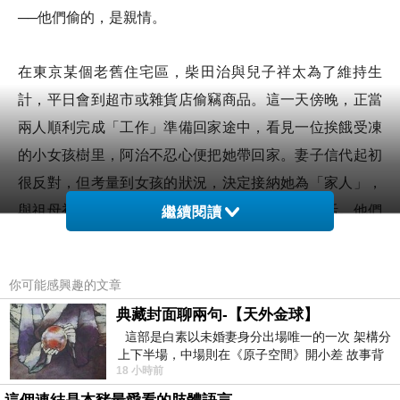
──他們偷的，是親情。
在東京某個老舊住宅區，柴田治與兒子祥太為了維持生
計，平日會到超市或雜貨店偷竊商品。這一天傍晚，正當
兩人順利完成「工作」準備回家途中，看見一位挨餓受凍
的小女孩樹里，阿治不忍心便把她帶回家。妻子信代起初
很反對，但考量到女孩的狀況，決定接納她為「家人」，
與祖母初枝、信代的妹妹亞紀，一家六口共同生活。他們
繼續閱讀
將女孩取名為凜，扶養她成長──儘管內心明白這麼做其實
是「綁架」，大家仍試圖用自己的方式守護著女孩。然而
你可能感興趣的文章
某天發生了一起事件，使得這個家的「祕密」逐漸被揭
典藏封面聊兩句-【天外金球】
露……
這部是白素以未婚妻身分出場唯一的一次 架構分
上下半場，中場則在《原子空間》開小差 故事背
18 小時前
景影射西藏境外流亡 地下組織