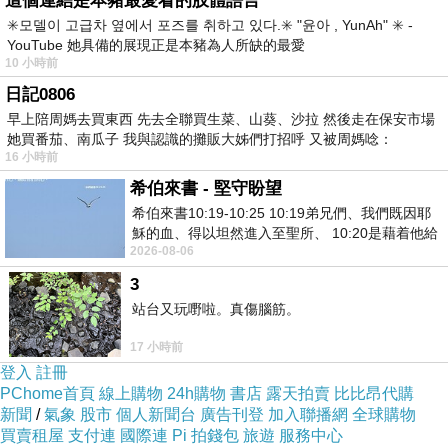
這個連結是本豬最愛看的肢體語言
試讀心得
✳️모델이 고급차 옆에서 포즈를 취하고 있다.✳️ "윤아 , YunAh" ✳️ -
YouTube 她具備的展現正是本豬為人所缺的最愛
會知道是枝裕和，是透過今年七月上映的《小偷家族》在
10 小時前
日記0806
新聞及網路上的推薦、獲獎報導，先前只聽過一五年上映
早上陪周媽去買東西 先去全聯買生菜、山葵、沙拉 然後走在保安市場
的《海街日記》那時也是有正面評價，所以對這次佳評如
她買番茄、南瓜子 我與認識的攤販大姊們打招呼 又被周媽唸：
潮，題材也特別的《小偷家族》更好奇，可惜來不及在電
16 小時前
影上映時看，幸好這次能透過書來品嘗這個故事。
希伯來書 - 堅守盼望
希伯來書10:19-10:25 10:19弟兄們、我們既因耶
穌的血、得以坦然進入至聖所、 10:20是藉着他給
看似三代同堂的平凡家庭，卻有不為人知的秘密，這個家
2026-08-06
我們開了一條又新又活的路從幔子經過
中的所有人都沒有血緣關係，卻同住一個屋簷下，而一家
3
站台又玩嘢啦。真傷腦筋。
人靠著偷竊與微薄的薪水、年金低調的過生活，直到樹里
來到他們家，事情曝光原本的生活也變了調，同時揭露他
17 小時前
登入
們背後的故事與關係。
註冊
PChome首頁
線上購物
24h購物
書店
露天拍賣
比比昂代購
新聞
/
氣象
股市
個人新聞台
廣告刊登
加入聯播網
全球購物
雖然表面上這個家只有阿治和祥太偷了日常用品，但其實
買賣租屋
支付連
國際連
Pi 拍錢包
旅遊
服務中心