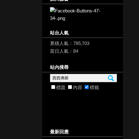
站台人氣
累積人氣：
785,703
當日人氣：
84
站內搜尋
標題
內容
標籤
最新回應