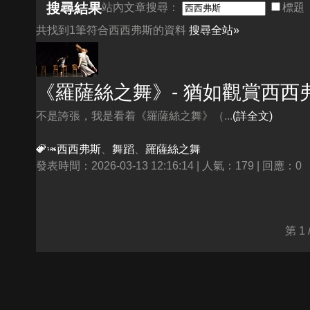
搜尋結果
站內文章搜尋：
標題
共找到1筆符合
西西弗斯
的資料
搜尋全站»
《羅薩絲之舞》- 猶如觀賞
西西
不是誇張，我是看着《羅薩絲之舞》（...
(詳全文)
西西弗斯
、
舞蹈
、
羅薩絲之舞
發表時間：2026-03-13 12:16:14 | 人氣：179 | 回應：0
第 1