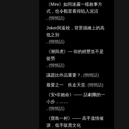
《Mire》如同迷霧一樣敘事方
式，也令觀眾看得陷入泥沼
, (悄悄話)
Joker與返校，背景描繪上的高
低之別
, (悄悄話)
《潮與虎》— 你的經歷並不是
徙勞
, (悄悄話)
議題比作品重要？
, (悄悄話)
最愛之一 疾走天堂
, (悄悄話)
《安•非她命》—— 話劇團的一
小步，……
, (悄悄話)
《寶島一村》—— 高手溫情催
淚﹐低手販賣文化