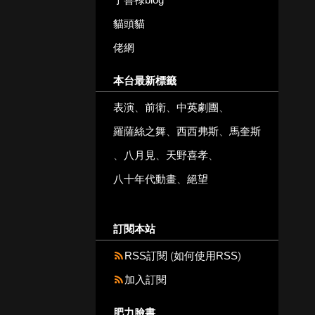
貓頭貓
佬網
本台最新標籤
表演
、
前衛
、
中英劇團
、
羅薩絲之舞
、
西西弗斯
、
馬奎斯
、
八月見
、
天野喜孝
、
八十年代動畫
、
絕望
訂閱本站
RSS訂閱
(
如何使用RSS
)
加入訂閱
肥力臉書