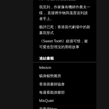
我見到，作家像有機耕作農夫一
樣， 直接將作物與溫度送到讀
者手上。
藝評已死：香港當代劇場中的新
書寫形式
《Sweet Tooth》錯過可惜，被
可愛造型埋沒的黑暗故事
連結書籤
felixism
貓身貓勢圖房
香港插畫師協會
每週看戲俱樂部
MisQuiet
于善祿blog