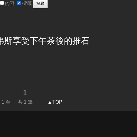
內容
標籤
弗斯
享受下午茶後的推石
1
.
 / 1 頁 ， 共 1 筆
▲TOP