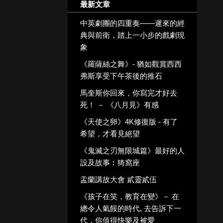
最新文章
中英劇團的四重奏——遲來的經
典與前衛，踏上一小步的戲劇現
象
《羅薩絲之舞》- 猶如觀賞西西
弗斯享受下午茶後的推石
馬奎斯你回來，你寫完才好去
死！ － 《八月見》有感
《天使之卵》4K修復版 - 有了
希望，才看見絕望
《鬼滅之刃無限城篇》最好的人
設及故事︰猗窩座
盂蘭講故大會 貳靈貳伍
《孩子在笑，教育在變》－ 在
總令人氣餒的時代, 去告訴下一
代，你值得快樂及被愛