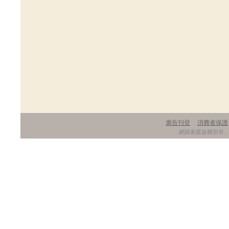
廣告刊登
消費者保護
．
．
網路家庭版權所有、轉載必究