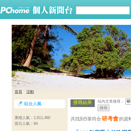
首頁
活動
站內文章搜尋：
搜尋結果
站台人氣
研考會
累積人氣：
2,811,480
共找到5筆符合
的資
當日人氣：
84