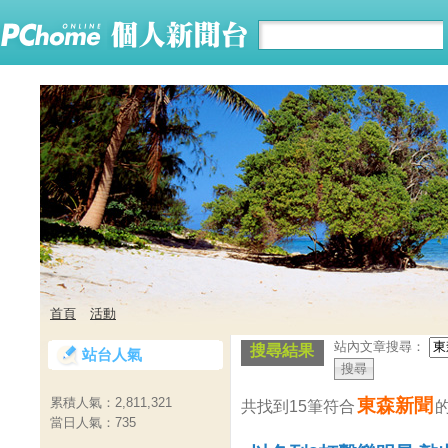
首頁
活動
站內文章搜尋：
搜尋結果
站台人氣
東森新聞
累積人氣：
2,811,321
共找到15筆符合
當日人氣：
735